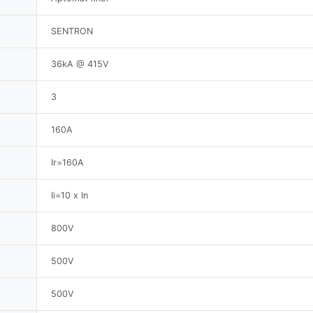
SENTRON
36kA @ 415V
3
160A
Ir=160A
Ii=10 x In
800V
500V
500V