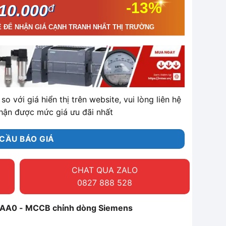
-13%
10.000
đ
Ệ ĐỂ NHẬN GIÁ CẠNH TRANH NHẤT THỊ TRƯỜNG
so với giá hiển thị trên website, vui lòng liên hệ
hận được mức giá ưu đãi nhất
CẦU BÁO GIÁ
CHAT QUA ZALO
0827 888 528
AA0 - MCCB chỉnh dòng Siemens