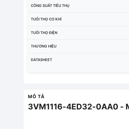
CÔNG SUẤT TIÊU THỤ
TUỔI THỌ CƠ KHÍ
TUỔI THỌ ĐIỆN
THƯƠNG HIỆU
DATASHEET
MÔ TẢ
3VM1116-4ED32-0AA0 - M