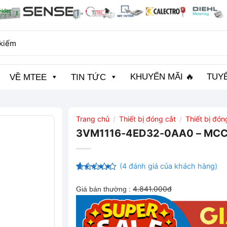
KHUYẾN MÃI 🔥
TUY
VỀ MTEE
TIN TỨC
Trang chủ
Thiết bị đóng cắt
Thiết bị đó
/
/
3VM1116-4ED32-0AA0 – MCCB
(
4
đánh giá của khách hàng)
4.5
4
trên
5 dựa trên
4.841.000đ
Giá bán thường :
đánh giá