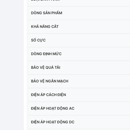
DÒNG SẢN PHẨM
KHẢ NĂNG CẮT
SỐ CỰC
DÒNG ĐỊNH MỨC
BẢO VỆ QUÁ TẢI
BẢO VỆ NGẮN MẠCH
ĐIỆN ÁP CÁCH ĐIỆN
ĐIỆN ÁP HOẠT ĐỘNG AC
ĐIỆN ÁP HOẠT ĐỘNG DC