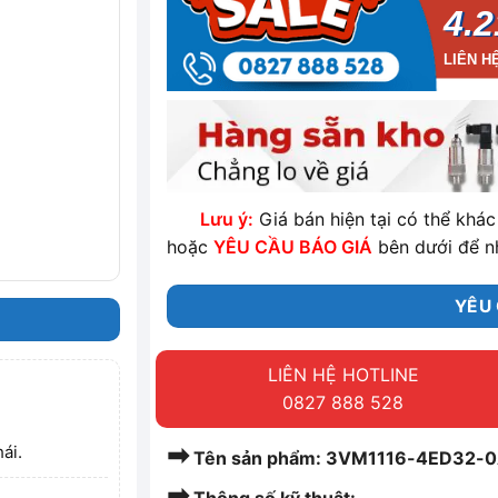
4.2
LIÊN H
Lưu ý:
Giá bán hiện tại có thể khác 
hoặc
YÊU CẦU BÁO GIÁ
bên dưới để n
YÊU 
LIÊN HỆ HOTLINE
0827 888 528
➡
ái.
Tên sản phẩm: 3VM1116-4ED32-0
➡