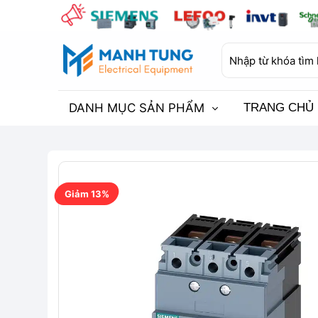
Bỏ
qua
nội
Tìm
dung
kiếm:
DANH MỤC SẢN PHẨM
TRANG CHỦ
Giảm 13%