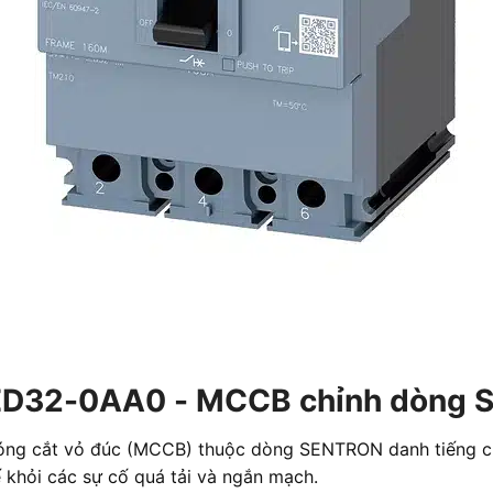
4ED32-0AA0 - MCCB chỉnh dòng 
 đóng cắt vỏ đúc (MCCB) thuộc dòng SENTRON danh tiếng c
ế khỏi các sự cố quá tải và ngắn mạch.