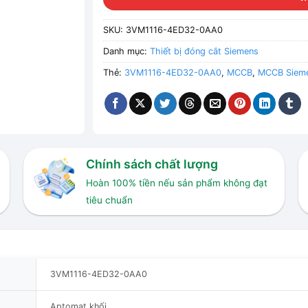
SKU:
3VM1116-4ED32-0AA0
Danh mục:
Thiết bị đóng cắt Siemens
Thẻ:
3VM1116-4ED32-0AA0
,
MCCB
,
MCCB Siem
Chính sách chất lượng
Hoàn 100% tiền nếu sản phẩm không đạt
tiêu chuẩn
3VM1116-4ED32-0AA0
Aptomat khối