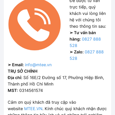
Để được tư vấn
trực tiếp, quý
khách vui lòng liên
hệ với chúng tôi
theo thông tin sau:
➢ Tư vấn bán
hàng:
0827 888
528
➢ Zalo:
0827 888
528
➢ Email:
info@mtee.vn
TRỤ SỞ CHÍNH
Địa chỉ:
Số 16E/2 Đường số 17, Phường Hiệp Bình,
Thành phố Hồ Chí Minh
MST:
0314561574
Cảm ơn quý khách đã truy cập vào
website
MTEE.VN
. Kính chúc quý khách nhận được