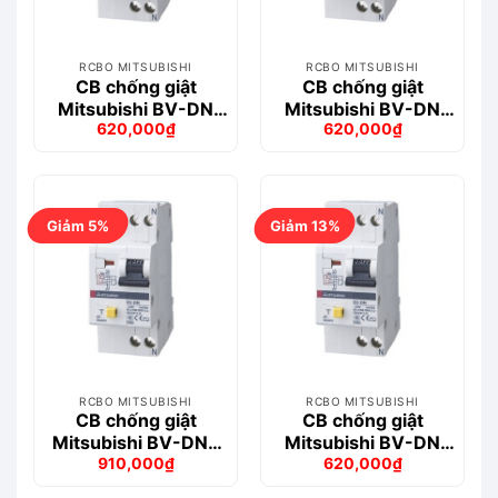
RCBO MITSUBISHI
RCBO MITSUBISHI
CB chống giật
CB chống giật
Mitsubishi BV-DN
Mitsubishi BV-DN
620,000
₫
620,000
₫
1PN 20A 300mA
1PN 10A 30mA
Giá
Giá
Giá
Giá
4.5kA
4.5kA
gốc
hiện
gốc
hiện
là:
tại
là:
tại
663,000₫.
là:
731,000₫.
là:
620,000₫.
620,000₫.
Giảm 5%
Giảm 13%
RCBO MITSUBISHI
RCBO MITSUBISHI
CB chống giật
CB chống giật
Mitsubishi BV-DN6
Mitsubishi BV-DN
910,000
₫
620,000
₫
1PN 10A 300MA 6kA
1PN 10A 100mA
Giá
Giá
Giá
Giá
4.5kA
gốc
hiện
gốc
hiện