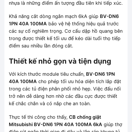
nhựa là những điểm ấn tượng đầu tiên khi tiếp xúc.
Khả năng cắt dòng ngắn mạch 6kA giúp
BV-DN6
1PN 40A 100MA
bảo vệ hệ thống hiệu quả trước
các sự cố nghiêm trọng. Cơ cấu dập hồ quang bên
trong được thiết kế tối ưu để kéo dài tuổi thọ tiếp
điểm sau nhiều lần đóng cắt.
Thiết kế nhỏ gọn và tiện dụng
Với kích thước module tiêu chuẩn,
BV-DN6 1PN
40A 100MA
cho phép tối ưu hóa diện tích lắp đặt
trong các tủ điện phân phối nhỏ hẹp. Việc đấu nối
trở nên dễ dàng hơn nhờ các đầu cực được thiết
kế chắc chắn và có nắp che an toàn.
Thực tế thi công cho thấy,
CB chống giật
Mitsubishi BV-DN6 1PN 40A 100MA 6kA
giúp thợ
điện rút ngắn thời gian đi dây và lắp ráp khung tủ.