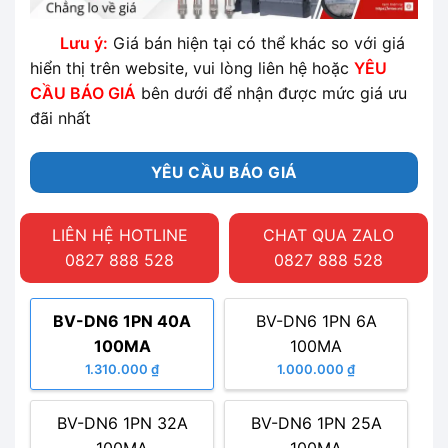
Lưu ý:
Giá bán hiện tại có thể khác so với giá
hiển thị trên website, vui lòng liên hệ hoặc
YÊU
CẦU BÁO GIÁ
bên dưới để nhận được mức giá ưu
đãi nhất
YÊU CẦU BÁO GIÁ
LIÊN HỆ HOTLINE
CHAT QUA ZALO
0827 888 528
0827 888 528
BV-DN6 1PN 40A
BV-DN6 1PN 6A
100MA
100MA
1.310.000 ₫
1.000.000 ₫
BV-DN6 1PN 32A
BV-DN6 1PN 25A