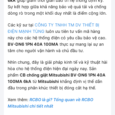
6kA
giúp giảm thời gian bảo trì hệ thống định kỳ.
Sự kết hợp giữa khả năng bảo vệ quá tải và chống
dòng rò trong một khối duy nhất là điểm cộng lớn.
Các kỹ sư tại
CÔNG TY TNHH TM DV THIẾT BỊ
ĐIỆN MẠNH TÙNG
luôn ưu tiên tư vấn mã hàng
này cho các hệ thống điện có yêu cầu bảo vệ cao.
BV-DN6 1PN 40A 100MA
thực sự mang lại sự an
tâm cho người vận hành và chủ đầu tư.
Nhìn chung, đây là giải pháp kinh tế và kỹ thuật hài
hòa cho hệ thống điện hiện đại ngày nay. Sản
phẩm
CB chống giật Mitsubishi BV-DN6 1PN 40A
100MA 6kA
từ
Mitsubishi
khẳng định vị thế dẫn
đầu trong phân khúc thiết bị đóng cắt hạ thế.
Xem thêm:
RCBO là gì? Tổng quan về RCBO
Mitsubishi chi tiết nhất