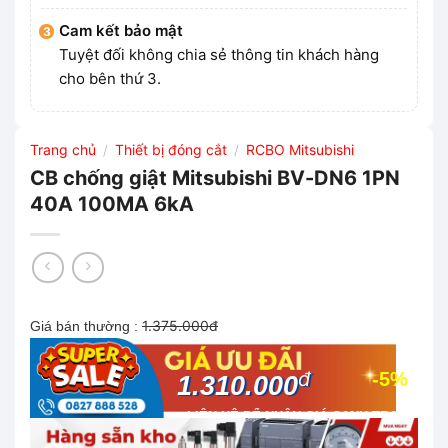
Cam kết bảo mật
Tuyệt đối không chia sẻ thông tin khách hàng
cho bên thứ 3.
Trang chủ
Thiết bị đóng cắt
RCBO Mitsubishi
/
/
CB chống giật Mitsubishi BV-DN6 1PN
40A 100MA 6kA
1.375.000đ
Giá bán thường :
đ
-5%
1.310.000
LIÊN HỆ ĐỂ NHẬN GIÁ CẠNH TRANH
NHẤT THỊ TRƯỜNG