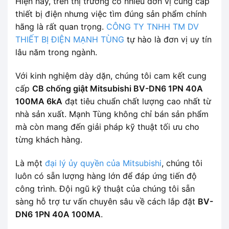
Hiện nay, trên thị trường có nhiều đơn vị cung cấp
thiết bị điện nhưng việc tìm đúng sản phẩm chính
hãng là rất quan trọng.
CÔNG TY TNHH TM DV
THIẾT BỊ ĐIỆN MẠNH TÙNG
tự hào là đơn vị uy tín
lâu năm trong ngành.
Với kinh nghiệm dày dặn, chúng tôi cam kết cung
cấp
CB chống giật Mitsubishi BV-DN6 1PN 40A
100MA 6kA
đạt tiêu chuẩn chất lượng cao nhất từ
nhà sản xuất. Mạnh Tùng không chỉ bán sản phẩm
mà còn mang đến giải pháp kỹ thuật tối ưu cho
từng khách hàng.
Là một
đại lý ủy quyền của Mitsubishi
, chúng tôi
luôn có sẵn lượng hàng lớn để đáp ứng tiến độ
công trình. Đội ngũ kỹ thuật của chúng tôi sẵn
sàng hỗ trợ tư vấn chuyên sâu về cách lắp đặt
BV-
DN6 1PN 40A 100MA
.