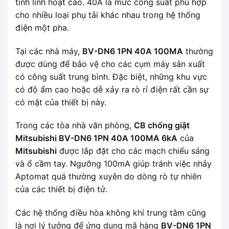
tính linh hoạt cao. 40A là mức công suất phù hợp
cho nhiều loại phụ tải khác nhau trong hệ thống
điện một pha.
Tại các nhà máy,
BV-DN6 1PN 40A 100MA
thường
được dùng để bảo vệ cho các cụm máy sản xuất
có công suất trung bình. Đặc biệt, những khu vực
có độ ẩm cao hoặc dễ xảy ra rò rỉ điện rất cần sự
có mặt của thiết bị này.
Trong các tòa nhà văn phòng,
CB chống giật
Mitsubishi BV-DN6 1PN 40A 100MA 6kA
của
Mitsubishi
được lắp đặt cho các mạch chiếu sáng
và ổ cầm tay. Ngưỡng 100mA giúp tránh việc nhảy
Aptomat quá thường xuyên do dòng rò tự nhiên
của các thiết bị điện tử.
Các hệ thống điều hòa không khí trung tâm cũng
là nơi lý tưởng để ứng dụng mã hàng
BV-DN6 1PN