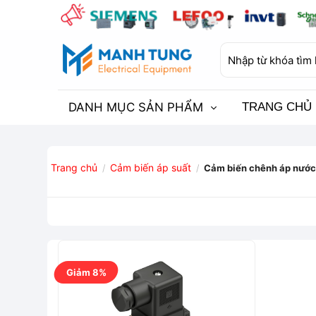
Bỏ
qua
nội
Tìm
dung
kiếm:
DANH MỤC SẢN PHẨM
TRANG CHỦ
Trang chủ
Cảm biến áp suất
/
/
Cảm biến chênh áp nước
Giảm 8%