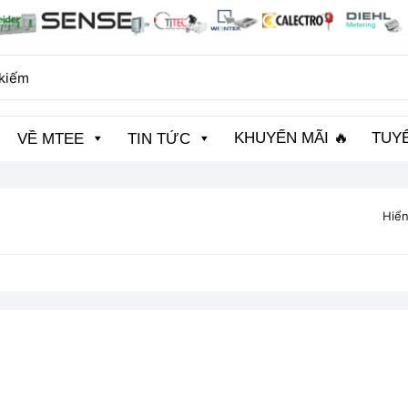
KHUYẾN MÃI 🔥
TUY
VỀ MTEE
TIN TỨC
Hiển