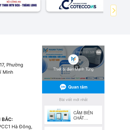
 17, Phường
í Minh
 BẮC:
 PCC1 Hà Đông,