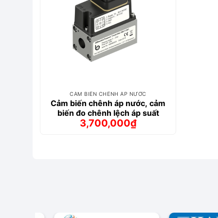
CẢM BIẾN CHÊNH ÁP NƯỚC
Cảm biến chênh áp nước, cảm
biến đo chênh lệch áp suất
3,700,000
₫
Giá
Giá
gốc
hiện
là:
tại
4,000,000₫.
là:
3,700,000₫.