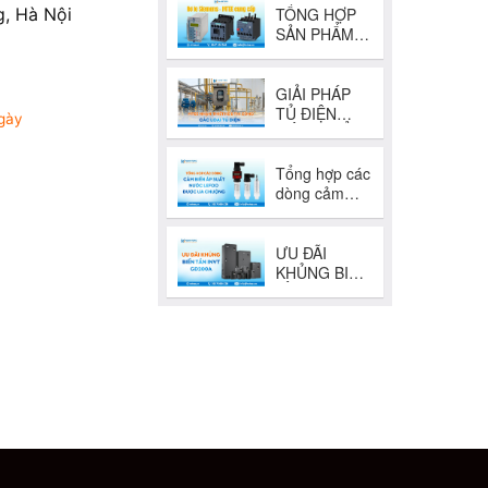
, Hà Nội
5
gày