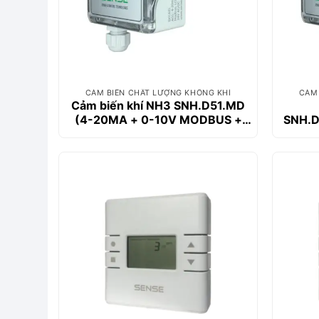
CẢM BIẾN CHẤT LƯỢNG KHÔNG KHÍ
CẢM 
Cảm biến khí NH3 SNH.D51.MD
(4-20MA + 0-10V MODBUS +
SNH.D
LCD)
1
2