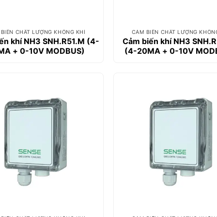
BIẾN CHẤT LƯỢNG KHÔNG KHÍ
CẢM BIẾN CHẤT LƯỢNG KHÔN
ến khí NH3 SNH.R51.M (4-
Cảm biến khí NH3 SNH.
MA + 0-10V MODBUS)
(4-20MA + 0-10V MOD
LCD)