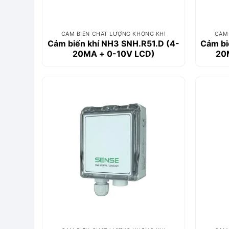
CẢM BIẾN CHẤT LƯỢNG KHÔNG KHÍ
CẢM 
Cảm biến khí NH3 SNH.R51.D (4-
Cảm bi
20MA + 0-10V LCD)
20