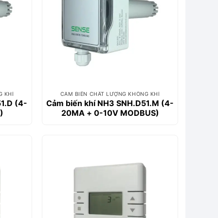
G KHÍ
CẢM BIẾN CHẤT LƯỢNG KHÔNG KHÍ
1.D (4-
Cảm biến khí NH3 SNH.D51.M (4-
)
20MA + 0-10V MODBUS)