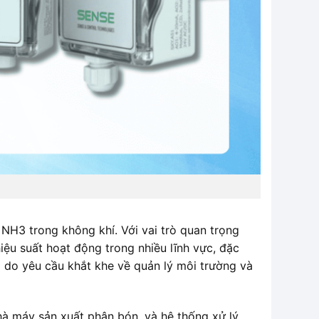
NH3 trong không khí. Với vai trò quan trọng
ệu suất hoạt động trong nhiều lĩnh vực, đặc
g do yêu cầu khắt khe về quản lý môi trường và
hà máy sản xuất phân bón, và hệ thống xử lý