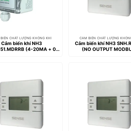
BIẾN CHẤT LƯỢNG KHÔNG KHÍ
CẢM BIẾN CHẤT LƯỢNG KHÔN
Cảm biến khí NH3
Cảm biến khí NH3 SNH.
51.MDRRB (4-20MA + 0-
(NO OUTPUT MODBU
0V MODBUS + LCD +
XRELAYS + BUZZER)