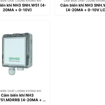
BIẾN CHẤT LƯỢNG KHÔNG KHÍ
CẢM BIẾN CHẤT LƯỢNG KHÔN
iến khí NH3 SNH.W51 (4-
Cảm biến khí NH3 SNH.
20MA + 0-10V)
(4-20MA + 0-10V L
BIẾN CHẤT LƯỢNG KHÔNG KHÍ
Cảm biến khí NH3
51.MDRRB (4-20MA + 0-
0V MODBUS + LCD +