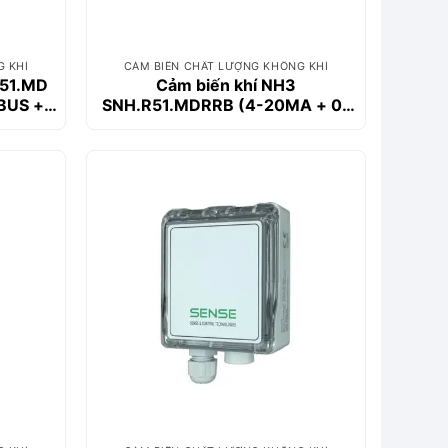
G KHÍ
CẢM BIẾN CHẤT LƯỢNG KHÔNG KHÍ
R51.MD
Cảm biến khí NH3
BUS +
SNH.R51.MDRRB (4-20MA + 0-
10V MODBUS + LCD +
2XRELAYS + BUZZER)