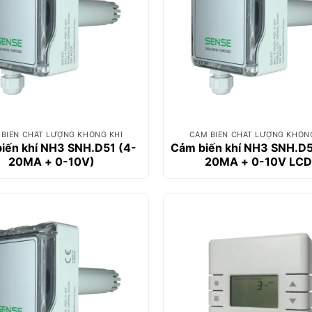
BIẾN CHẤT LƯỢNG KHÔNG KHÍ
CẢM BIẾN CHẤT LƯỢNG KHÔN
iến khí NH3 SNH.D51 (4-
Cảm biến khí NH3 SNH.D5
20MA + 0-10V)
20MA + 0-10V LCD