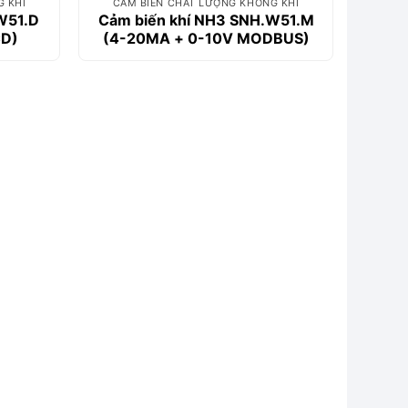
G KHÍ
CẢM BIẾN CHẤT LƯỢNG KHÔNG KHÍ
W51.D
Cảm biến khí NH3 SNH.W51.M
CD)
(4-20MA + 0-10V MODBUS)