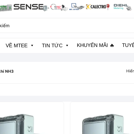
KHUYẾN MÃI 🔥
TUY
VỀ MTEE
TIN TỨC
Hiển
khí NH3