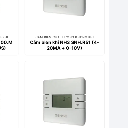
G KHÍ
CẢM BIẾN CHẤT LƯỢNG KHÔNG KHÍ
R00.M
Cảm biến khí NH3 SNH.R51 (4-
S)
20MA + 0-10V)