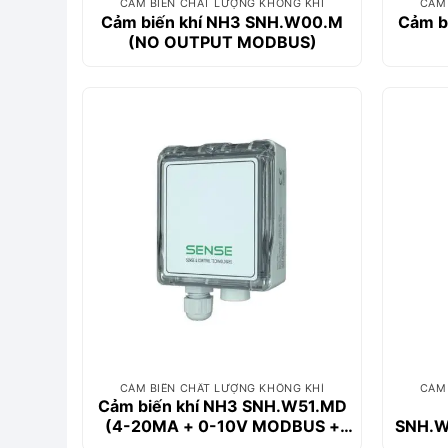
CẢM BIẾN CHẤT LƯỢNG KHÔNG KHÍ
CẢM 
Cảm biến khí NH3 SNH.W00.M
Cảm b
(NO OUTPUT MODBUS)
CẢM BIẾN CHẤT LƯỢNG KHÔNG KHÍ
CẢM 
Cảm biến khí NH3 SNH.W51.MD
(4-20MA + 0-10V MODBUS +
SNH.W
LCD)
1