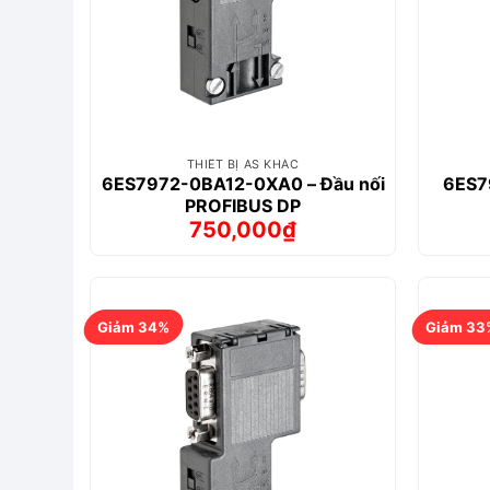
THIẾT BỊ AS KHÁC
6ES7972-0BA12-0XA0 – Đầu nối
6ES7
PROFIBUS DP
750,000
₫
Giá
Giá
gốc
hiện
là:
tại
929,000₫.
là:
750,000₫.
Giảm 34%
Giảm 33