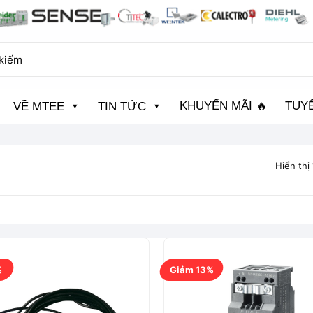
KHUYẾN MÃI 🔥
TUY
VỀ MTEE
TIN TỨC
Hiển thị
%
Giảm 13%