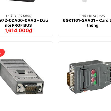
THIẾT BỊ AS KHÁC
THIẾT BỊ AS KHÁC
972-0DA00-0AA0 – Đầu
6GK1161-2AA01 – Card 
nối PROFIBUS
thông
1,614,000
₫
Giá
Giá
gốc
hiện
là:
tại
1,695,000₫.
là:
1,614,000₫.
%