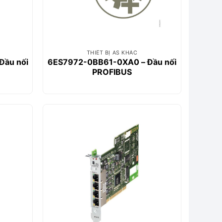
THIẾT BỊ AS KHÁC
Đầu nối
6ES7972-0BB61-0XA0 – Đầu nối
PROFIBUS
.