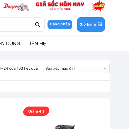
Đăng nhập
Giỏ hàng
ỂN DỤNG
LIÊN HỆ
 1–24 của 103 kết quả
Giảm 4%