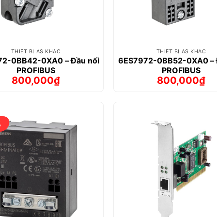
THIẾT BỊ AS KHÁC
THIẾT BỊ AS KHÁC
2-0BB42-0XA0 – Đầu nối
6ES7972-0BB52-0XA0 – 
PROFIBUS
PROFIBUS
800,000
₫
800,000
₫
Giá
Giá
Giá
Giá
gốc
hiện
gốc
hiện
là:
tại
là:
tại
1,197,000₫.
là:
1,229,000₫
là:
800,000₫.
800,000₫.
%