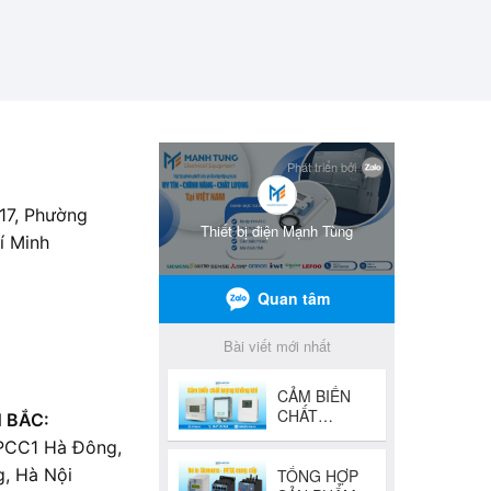
 17, Phường
í Minh
 BẮC:
 PCC1 Hà Đông,
, Hà Nội