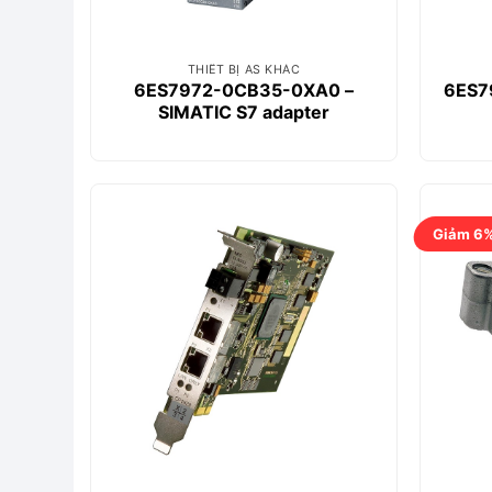
THIẾT BỊ AS KHÁC
6ES7972-0CB35-0XA0 –
6ES7
SIMATIC S7 adapter
Giảm 6