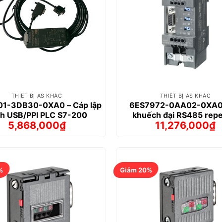
THIẾT BỊ AS KHÁC
THIẾT BỊ AS KHÁC
1-3DB30-0XA0 – Cáp lập
6ES7972-0AA02-0XA0 
nh USB/PPI PLC S7-200
khuếch đại RS485 repe
5,868,000
₫
11,276,000
₫
Giá
Giá
Giá
Giá
gốc
hiện
gốc
hiện
là:
tại
là:
tại
6,227,000₫.
là:
12,967,000
là:
5,868,000₫.
11,276,000
%
Giảm 20%