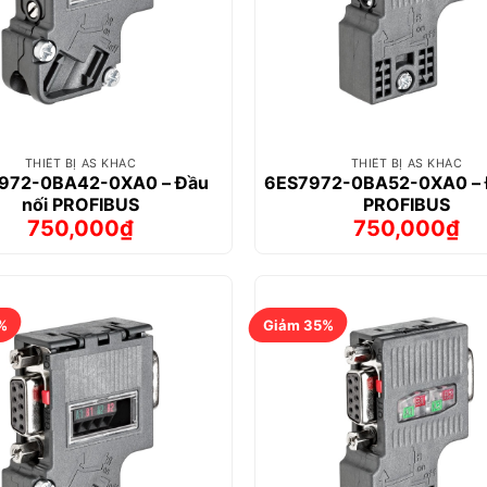
THIẾT BỊ AS KHÁC
THIẾT BỊ AS KHÁC
972-0BA42-0XA0 – Đầu
6ES7972-0BA52-0XA0 – 
nối PROFIBUS
PROFIBUS
750,000
₫
750,000
₫
Giá
Giá
Giá
Giá
gốc
hiện
gốc
hiện
là:
tại
là:
tại
1,021,000₫.
là:
937,000₫.
là:
750,000₫.
750,000₫.
%
Giảm 35%