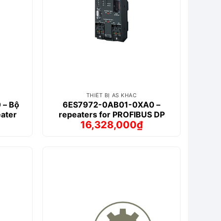
THIẾT BỊ AS KHÁC
– Bộ
6ES7972-0AB01-0XA0 –
ater
repeaters for PROFIBUS DP
16,328,000
₫
Giá
Giá
gốc
hiện
là:
tại
₫.
17,081,000₫.
là:
₫.
16,328,000₫.