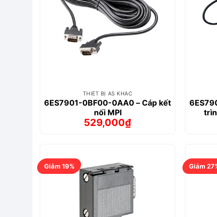
THIẾT BỊ AS KHÁC
6ES7901-0BF00-0AA0 – Cáp kết
6ES790
nối MPI
trì
529,000
₫
Giá
Giá
gốc
hiện
là:
tại
603,000₫.
là:
529,000₫.
Giảm 19%
Giảm 27