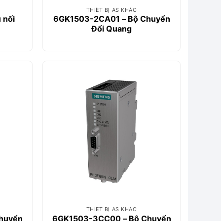
THIẾT BỊ AS KHÁC
 nối
6GK1503-2CA01 – Bộ Chuyển
Đổi Quang
THIẾT BỊ AS KHÁC
huyển
6GK1503-3CC00 – Bộ Chuyển