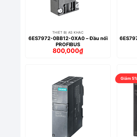
THIẾT BỊ AS KHÁC
6ES7972-0BB12-0XA0 – Đầu nối
6ES797
PROFIBUS
800,000
₫
Giá
Giá
gốc
hiện
là:
tại
1,207,000₫.
là:
800,000₫.
Giảm 5