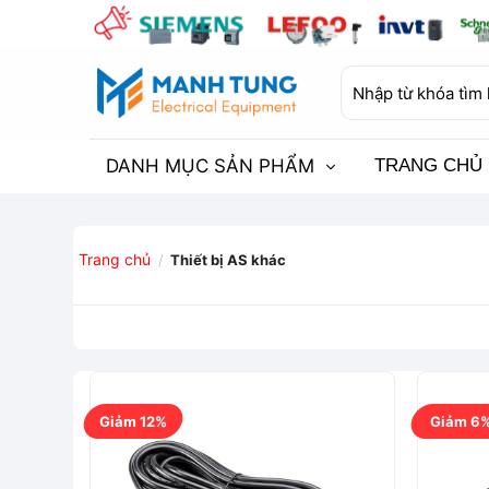
Bỏ
qua
nội
Tìm
dung
kiếm:
DANH MỤC SẢN PHẨM
TRANG CHỦ
Trang chủ
/
Thiết bị AS khác
Giảm 12%
Giảm 6