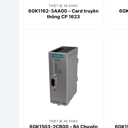
THIẾT BỊ AS KHÁC
6GK1162-3AA00 – Card truyền
6GK
thông CP 1623
THIẾT BỊ AS KHÁC
6GK1503-2CB00 – Bộ Chuyển
6GK1