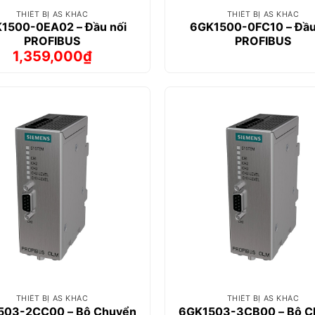
THIẾT BỊ AS KHÁC
THIẾT BỊ AS KHÁC
1500-0EA02 – Đầu nối
6GK1500-0FC10 – Đầu
PROFIBUS
PROFIBUS
1,359,000
₫
Giá
Giá
gốc
hiện
là:
tại
1,445,000₫.
là:
1,359,000₫.
THIẾT BỊ AS KHÁC
THIẾT BỊ AS KHÁC
503-2CC00 – Bộ Chuyển
6GK1503-3CB00 – Bộ C