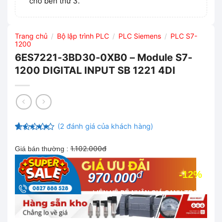
cho bên thứ 3.
Trang chủ
Bộ lập trình PLC
PLC Siemens
PLC S7-
/
/
/
1200
6ES7221-3BD30-0XB0 – Module S7-
1200 DIGITAL INPUT SB 1221 4DI
(
2
đánh giá của khách hàng)
5
12
trên 5
dựa trên
1.102.000đ
Giá bán thường :
đánh giá
đ
-12%
970.000
LIÊN HỆ ĐỂ NHẬN GIÁ CẠNH TRANH
NHẤT THỊ TRƯỜNG