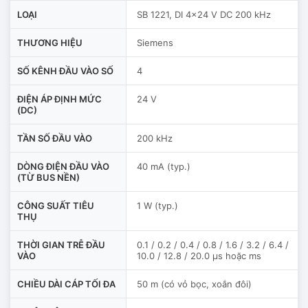
LOẠI
SB 1221, DI 4x24 V DC 200 kHz
THƯƠNG HIỆU
Siemens
SỐ KÊNH ĐẦU VÀO SỐ
4
ĐIỆN ÁP ĐỊNH MỨC
24 V
(DC)
TẦN SỐ ĐẦU VÀO
200 kHz
DÒNG ĐIỆN ĐẦU VÀO
40 mA (typ.)
(TỪ BUS NỀN)
CÔNG SUẤT TIÊU
1 W (typ.)
THỤ
THỜI GIAN TRỄ ĐẦU
0.1 / 0.2 / 0.4 / 0.8 / 1.6 / 3.2 / 6.4 /
VÀO
10.0 / 12.8 / 20.0 μs hoặc ms
CHIỀU DÀI CÁP TỐI ĐA
50 m (có vỏ bọc, xoắn đôi)