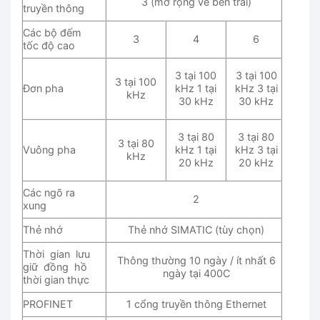
3 (mở rộng về bên trái)
truyền thông
Các bộ đếm
3
4
6
tốc độ cao
3 tại 100
3 tại 100
3 tại 100
Đơn pha
kHz 1 tại
kHz 3 tại
kHz
30 kHz
30 kHz
3 tại 80
3 tại 80
3 tại 80
Vuông pha
kHz 1 tại
kHz 3 tại
kHz
20 kHz
20 kHz
Các ngõ ra
2
xung
Thẻ nhớ
Thẻ nhớ SIMATIC (tùy chọn)
Thời gian lưu
Thông thường 10 ngày / ít nhất 6
giữ đồng hồ
ngày tại 400C
thời gian thực
PROFINET
1 cổng truyền thông Ethernet