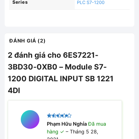
Series
PLC S7-1200
ĐÁNH GIÁ (2)
2 đánh giá cho
6ES7221-
3BD30-0XB0 – Module S7-
1200 DIGITAL INPUT SB 1221
4DI
Được xếp
Phạm Hữu Nghỉa
Đã mua
5
hạng
5
hàng
–
Tháng 5 28,
sao