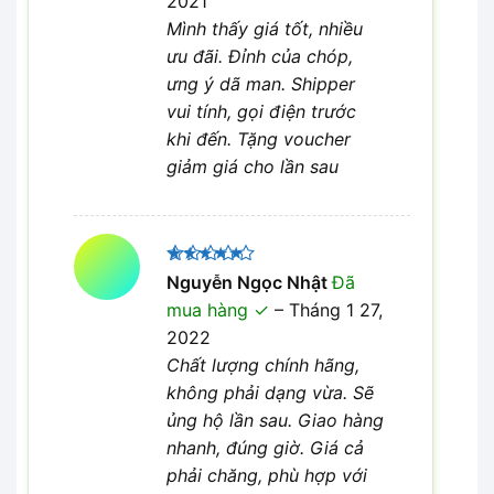
2021
Mình thấy giá tốt, nhiều
ưu đãi. Đỉnh của chóp,
ưng ý dã man. Shipper
vui tính, gọi điện trước
khi đến. Tặng voucher
giảm giá cho lần sau
Được xếp
Nguyễn Ngọc Nhật
Đã
5
hạng
5
mua hàng
–
Tháng 1 27,
sao
2022
Chất lượng chính hãng,
không phải dạng vừa. Sẽ
ủng hộ lần sau. Giao hàng
nhanh, đúng giờ. Giá cả
phải chăng, phù hợp với