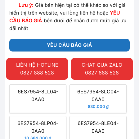
Lưu ý:
Giá bán hiện tại có thể khác so với giá
hiển thị trên website, vui lòng liên hệ hoặc
YÊU
CẦU BÁO GIÁ
bên dưới để nhận được mức giá ưu
đãi nhất
YÊU CẦU BÁO GIÁ
LIÊN HỆ HOTLINE
CHAT QUA ZALO
0827 888 528
0827 888 528
6ES7954-8LL04-
6ES7954-8LC04-
0AA0
0AA0
830.000 ₫
6ES7954-8LP04-
6ES7954-8LE04-
0AA0
0AA0
10.684.000 ₫