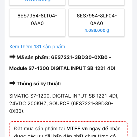
6ES7954-8LT04-
6ES7954-8LF04-
0AA0
0AA0
4.086.000 ₫
Xem thêm 131 sản phẩm
➡
Mã sản phẩm: 6ES7221-3BD30-0XB0 –
Module S7-1200 DIGITAL INPUT SB 1221 4DI
➡
Thông số kỹ thuật:
SIMATIC S7-1200, DIGITAL INPUT SB 1221, 4DI,
24VDC 200KHZ, SOURCE (6ES7221-3BD30-
0XB0).
Đặt mua sản phẩm tại
MTEE.vn
ngay để nhận
được các ưu đãi hấp dẫn nhất chưa từng có