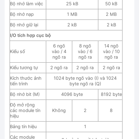
Bộ nhớ làm việc
25 kB
50 kB
Bộ nhớ nạp
1 MB
2 MB
Bộ nhớ giữ lại
2 kB
2 kB
I/O tích hợp cục bộ
6 ngõ
8 ngõ
14 ngõ
Kiểu số
vào / 4
vào / 6
vào / 10
ngõ ra
ngõ ra
ngõ ra
Kiểu tương tự
2 ngõ ra
2 ngõ ra
2 ngõ ra
Kích thước ảnh
1024 byte ngõ vào (I) và 1024
tiến trình
byte ngõ ra (Q)
Bộ nhớ bit (M)
4096 byte
8192 byte
Độ mở rộng
các module tín
Không
2
8
hiệu
Bảng tín hiệu
1
Các module