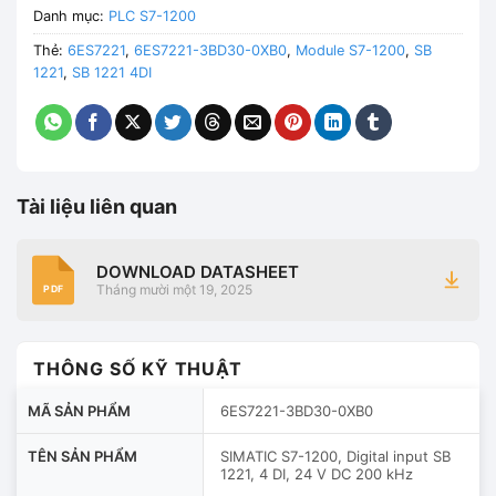
Danh mục:
PLC S7-1200
Thẻ:
6ES7221
,
6ES7221-3BD30-0XB0
,
Module S7-1200
,
SB
1221
,
SB 1221 4DI
Tài liệu liên quan
DOWNLOAD DATASHEET
Tháng mười một 19, 2025
PDF
THÔNG SỐ KỸ THUẬT
MÃ SẢN PHẨM
6ES7221-3BD30-0XB0
TÊN SẢN PHẨM
SIMATIC S7-1200, Digital input SB
1221, 4 DI, 24 V DC 200 kHz