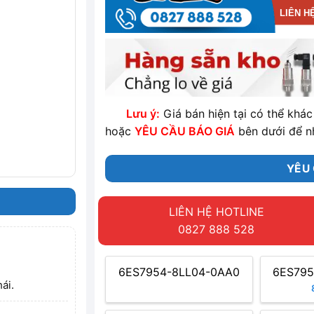
LIÊN H
Lưu ý:
Giá bán hiện tại có thể khác 
hoặc
YÊU CẦU BÁO GIÁ
bên dưới để n
YÊU 
LIÊN HỆ HOTLINE
0827 888 528
6ES7954-8LL04-0AA0
6ES795
ái.