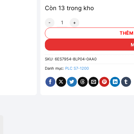
Còn 13 trong kho
6ES7954-8LP04-0AA0 Thẻ nhớ Siemens 2
THÊM
SKU:
6ES7954-8LP04-0AA0
Danh mục:
PLC S7-1200