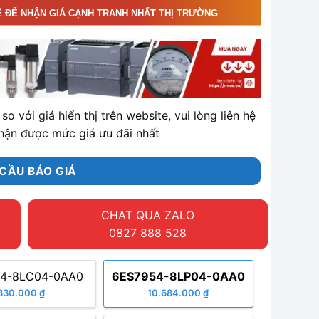
Ệ ĐỂ NHẬN GIÁ CẠNH TRANH NHẤT THỊ TRƯỜNG
so với giá hiển thị trên website, vui lòng liên hệ
hận được mức giá ưu đãi nhất
CẦU BÁO GIÁ
CHAT QUA ZALO
0827 888 528
4-8LC04-0AA0
6ES7954-8LP04-0AA0
830.000 ₫
10.684.000 ₫