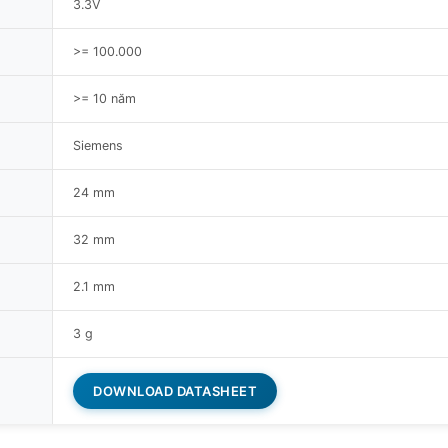
3.3V
>= 100.000
>= 10 năm
Siemens
24 mm
32 mm
2.1 mm
3 g
DOWNLOAD DATASHEET