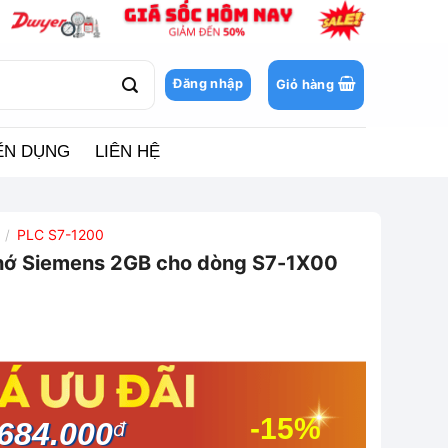
Đăng nhập
Giỏ hàng
ỂN DỤNG
LIÊN HỆ
PLC S7-1200
/
ớ Siemens 2GB cho dòng S7-1X00
-15%
684.000
đ