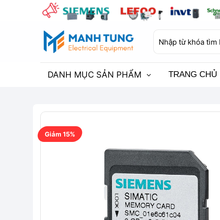
Bỏ
qua
nội
Tìm
dung
kiếm:
DANH MỤC SẢN PHẨM
TRANG CHỦ
Giảm 15%