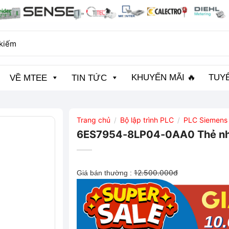
KHUYẾN MÃI 🔥
TUY
VỀ MTEE
TIN TỨC
Trang chủ
Bộ lập trình PLC
PLC Siemens
/
/
6ES7954-8LP04-0AA0 Thẻ nh
12.500.000đ
Giá bán thường :
10.