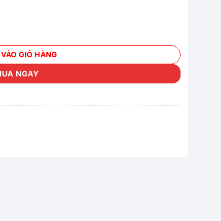
GB cho dòng S7-1X00 số lượng
 VÀO GIỎ HÀNG
MUA NGAY