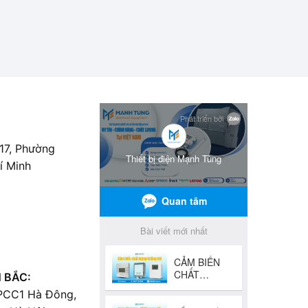
 17, Phường
í Minh
 BẮC:
 PCC1 Hà Đông,