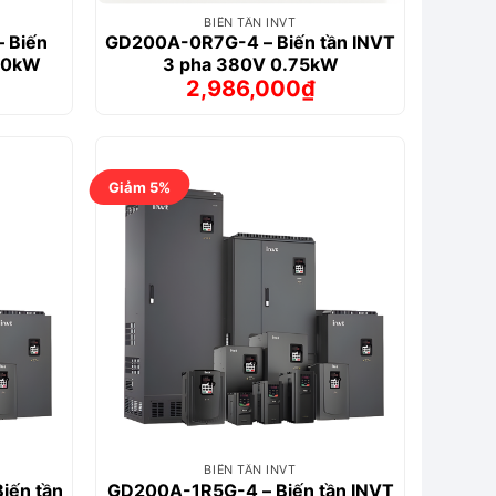
BIẾN TẦN INVT
 Biến
GD200A-0R7G-4 – Biến tần INVT
110kW
3 pha 380V 0.75kW
2,986,000
₫
Giá
Giá
gốc
hiện
là:
tại
0₫.
3,665,000₫.
là:
0₫.
2,986,000₫.
Giảm 5%
BIẾN TẦN INVT
iến tần
GD200A-1R5G-4 – Biến tần INVT