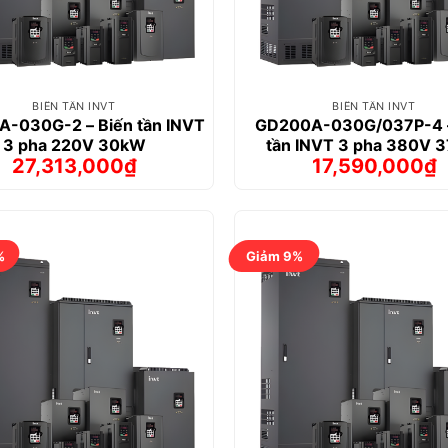
BIẾN TẦN INVT
BIẾN TẦN INVT
-030G-2 – Biến tần INVT
GD200A-030G/037P-4 –
3 pha 220V 30kW
tần INVT 3 pha 380V 
27,313,000
₫
17,590,000
₫
Giá
Giá
Giá
Giá
gốc
hiện
gốc
hiện
là:
tại
là:
tại
32,888,000₫.
là:
18,650,00
là:
27,313,000₫.
17,590,000
%
Giảm 9%