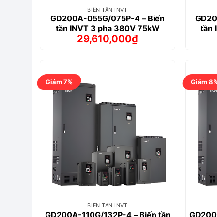
BIẾN TẦN INVT
GD200A-055G/075P-4 – Biến
GD20
tần INVT 3 pha 380V 75kW
tần
29,610,000
₫
Giá
Giá
gốc
hiện
là:
tại
31,688,000₫.
là:
29,610,000₫.
Giảm 7%
Giảm 8
BIẾN TẦN INVT
GD200A-110G/132P-4 – Biến tần
GD200A