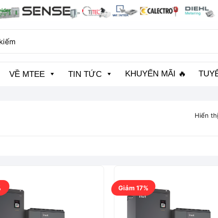
KHUYẾN MÃI 🔥
TUY
VỀ MTEE
TIN TỨC
Hiển th
%
Giảm 17%