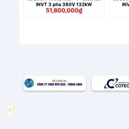
INVT 3 pha 380V 132kW
IN
51,800,000
₫
Giá
Giá
gốc
hiện
là:
tại
55,944,000₫.
là:
51,800,000₫.