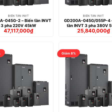
BIẾN TẦN INVT
BIẾN TẦN INVT
-045G-2 – Biến tần INVT
GD200A-045G/055P-4 –
3 pha 220V 45kW
tần INVT 3 pha 380V 
47,117,000
₫
25,840,000
₫
Giá
Giá
Giá
Giá
gốc
hiện
gốc
hiện
là:
tại
là:
tại
56,833,000₫.
là:
28,427,000
là:
47,117,000₫.
25,840,00
%
Giảm 8%