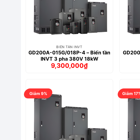
BIẾN TẦN INVT
GD200A-015G/018P-4 – Biến tần
GD200A
INVT 3 pha 380V 18kW
9,300,000
₫
Giá
Giá
gốc
hiện
là:
tại
9,765,000₫.
là:
9,300,000₫.
Giảm 9%
Giảm 17