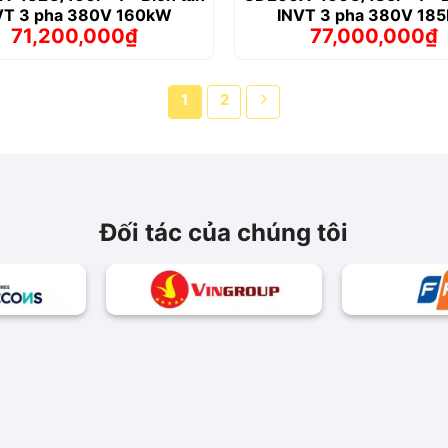
VT 3 pha 380V 160kW
INVT 3 pha 380V 18
71,200,000
₫
77,000,000
₫
Giá
Giá
Giá
Giá
gốc
hiện
gốc
hiện
là:
tại
là:
tại
77,608,000₫.
là:
82,390,00
là:
1
2
71,200,000₫.
77,000,000
Đối tác của chúng tôi