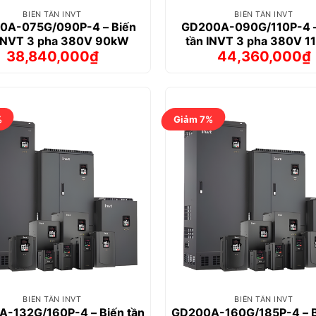
BIẾN TẦN INVT
BIẾN TẦN INVT
0A-075G/090P-4 – Biến
GD200A-090G/110P-4 –
 INVT 3 pha 380V 90kW
tần INVT 3 pha 380V 
38,840,000
₫
44,360,000
₫
Giá
Giá
Giá
Giá
gốc
hiện
gốc
hiện
là:
tại
là:
tại
40,791,000₫.
là:
48,358,00
là:
38,840,000₫.
44,360,00
%
Giảm 7%
BIẾN TẦN INVT
BIẾN TẦN INVT
-132G/160P-4 – Biến tần
GD200A-160G/185P-4 – B