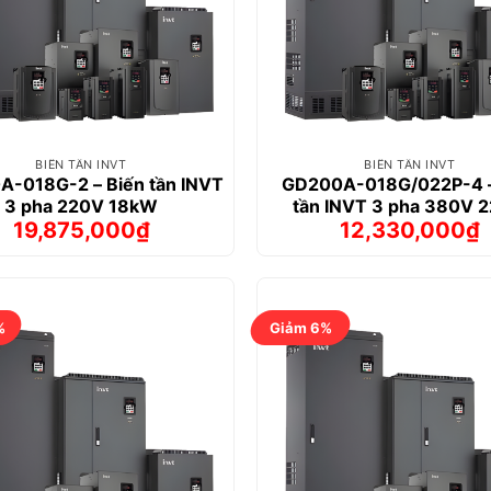
BIẾN TẦN INVT
BIẾN TẦN INVT
-018G-2 – Biến tần INVT
GD200A-018G/022P-4 –
3 pha 220V 18kW
tần INVT 3 pha 380V 
19,875,000
₫
12,330,000
₫
Giá
Giá
Giá
Giá
gốc
hiện
gốc
hiện
là:
tại
là:
tại
23,810,000₫.
là:
12,947,000
là:
19,875,000₫.
12,330,00
%
Giảm 6%