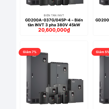
BIẾN TẦN INVT
GD200A-037G/045P-4 – Biến
GD200A
tần INVT 3 pha 380V 45kW
20,600,000
₫
Giá
Giá
gốc
hiện
là:
tại
21,637,000₫.
là:
20,600,000₫.
Giảm 7%
Giảm 5