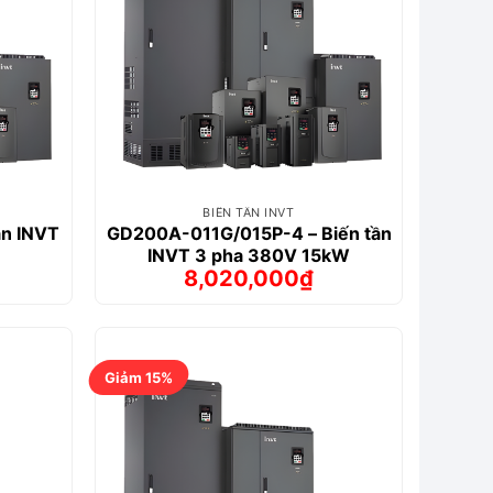
BIẾN TẦN INVT
ần INVT
GD200A-011G/015P-4 – Biến tần
INVT 3 pha 380V 15kW
8,020,000
₫
Giá
Giá
gốc
hiện
là:
tại
₫.
8,746,000₫.
là:
₫.
8,020,000₫.
Giảm 15%