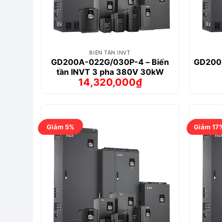
BIẾN TẦN INVT
GD200A-022G/030P-4 – Biến
GD200A
tần INVT 3 pha 380V 30kW
14,320,000
₫
Giá
Giá
gốc
hiện
là:
tại
15,761,000₫.
là:
14,320,000₫.
Giảm 5%
Giảm 17