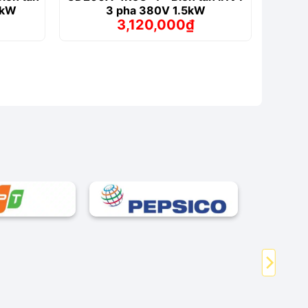
5kW
3 pha 380V 1.5kW
3,120,000
₫
Giá
Giá
gốc
hiện
là:
tại
0₫.
3,282,000₫.
là:
₫.
3,120,000₫.