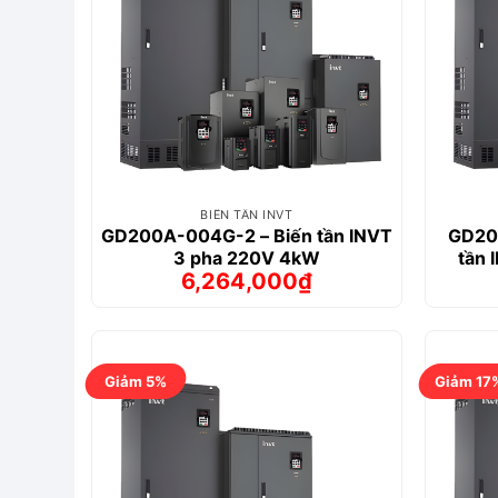
BIẾN TẦN INVT
GD200A-004G-2 – Biến tần INVT
GD20
3 pha 220V 4kW
tần 
6,264,000
₫
Giá
Giá
gốc
hiện
là:
tại
7,287,000₫.
là:
6,264,000₫.
Giảm 5%
Giảm 17