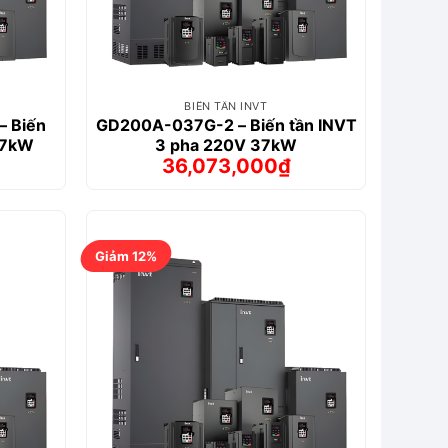
BIẾN TẦN INVT
 Biến
GD200A-037G-2 – Biến tần INVT
37kW
3 pha 220V 37kW
36,073,000
₫
Giá
Giá
gốc
hiện
là:
tại
0₫.
43,590,000₫.
là:
₫.
36,073,000₫.
Giảm 12%