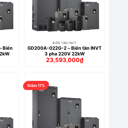
BIẾN TẦN INVT
 Biến
GD200A-022G-2 – Biến tần INVT
22kW
3 pha 220V 22kW
23,593,000
₫
Giá
Giá
gốc
hiện
là:
tại
₫.
27,729,000₫.
là:
0₫.
23,593,000₫.
Giảm 17%