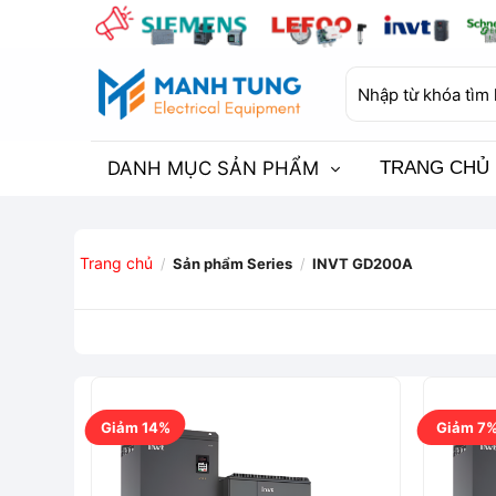
Bỏ
qua
nội
Tìm
dung
kiếm:
DANH MỤC SẢN PHẨM
TRANG CHỦ
Trang chủ
/
Sản phẩm Series
/
INVT GD200A
Giảm 14%
Giảm 7