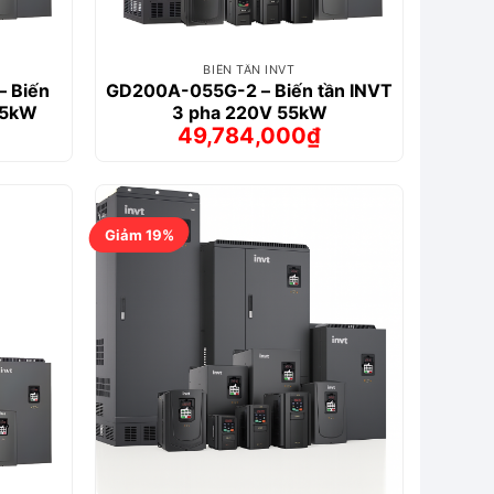
BIẾN TẦN INVT
 Biến
GD200A-055G-2 – Biến tần INVT
55kW
3 pha 220V 55kW
49,784,000
₫
Giá
Giá
gốc
hiện
là:
tại
₫.
56,457,000₫.
là:
0₫.
49,784,000₫.
Giảm 19%