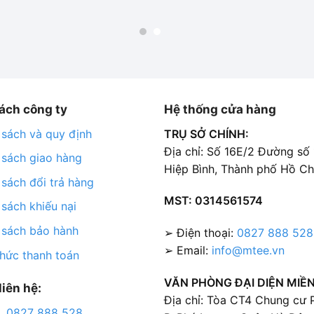
ách công ty
Hệ thống cửa hàng
 sách và quy định
TRỤ SỞ CHÍNH:
Địa chỉ: Số 16E/2 Đường số
 sách giao hàng
Hiệp Bình, Thành phố Hồ Ch
 sách đổi trả hàng
MST: 0314561574
 sách khiếu nại
 sách bảo hành
➢ Điện thoại:
0827 888 528
➢ Email:
info@mtee.vn
thức thanh toán
VĂN PHÒNG ĐẠI DIỆN MIỀN
liên hệ:
Địa chỉ: Tòa CT4 Chung cư
0827 888 528