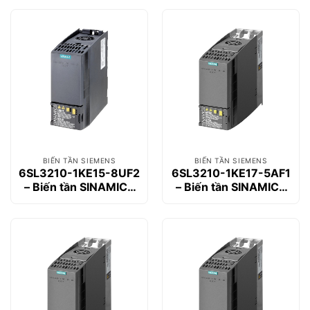
BIẾN TẦN SIEMENS
BIẾN TẦN SIEMENS
6SL3210-1KE15-8UF2
6SL3210-1KE17-5AF1
– Biến tần SINAMICS
– Biến tần SINAMICS
G120C 2.2kW
G120C 3kW