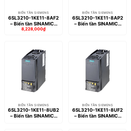
BIẾN TẦN SIEMENS
BIẾN TẦN SIEMENS
6SL3210-1KE11-8AF2
6SL3210-1KE11-8AP2
– Biến tần SINAMICS
– Biến tần SINAMICS
8,228,000
₫
G120C 0.55kW
G120C 0.55kW
Giá
Giá
gốc
hiện
là:
tại
9,544,000₫.
là:
8,228,000₫.
BIẾN TẦN SIEMENS
BIẾN TẦN SIEMENS
6SL3210-1KE11-8UB2
6SL3210-1KE11-8UF2
– Biến tần SINAMICS
– Biến tần SINAMICS
G120C 0.55kW
G120C 0.55kW