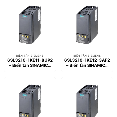
BIẾN TẦN SIEMENS
BIẾN TẦN SIEMENS
6SL3210-1KE11-8UP2
6SL3210-1KE12-3AF2
– Biến tần SINAMICS
– Biến tần SINAMICS
G120C 0.55kW
G120C 0.75kW