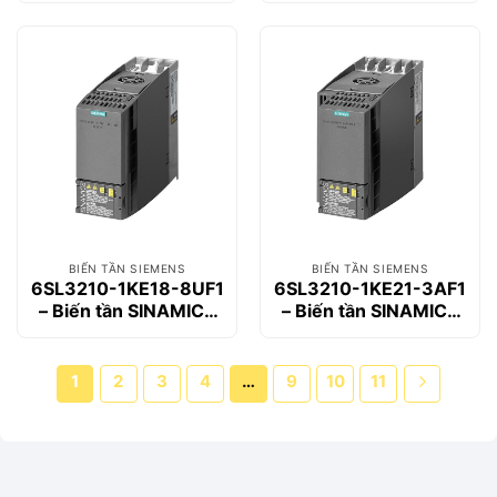
BIẾN TẦN SIEMENS
BIẾN TẦN SIEMENS
6SL3210-1KE18-8UF1
6SL3210-1KE21-3AF1
– Biến tần SINAMICS
– Biến tần SINAMICS
G120C 4kW
G120C 5.5kW
1
2
3
4
…
9
10
11