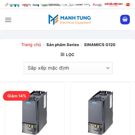
Bỏ
qua
nội
dung
Trang chủ
/
Sản phẩm Series
/
SINAMICS G120
LỌC
Giảm 14%