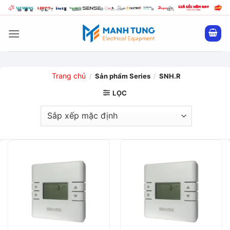
Bỏ
qua
nội
dung
Trang chủ
/
Sản phẩm Series
/
SNH.R
LỌC