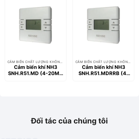
CẢM BIẾN CHẤT LƯỢNG KHÔNG KHÍ
CẢM BIẾN CHẤT LƯỢNG KHÔNG KHÍ
Cảm biến khí NH3
Cảm biến khí NH3
SNH.R51.MD (4-20MA
SNH.R51.MDRRB (4-
+ 0-10V MODBUS +
20MA + 0-10V
LCD)
MODBUS + LCD +
2XRELAYS + BUZZER)
Đối tác của chúng tôi