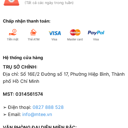
(Tất cả các ngày trong tuần)
Chấp nhận thanh toán:
Hệ thống cửa hàng
TRỤ SỞ CHÍNH:
Địa chỉ: Số 16E/2 Đường số 17, Phường Hiệp Bình, Thành
phố Hồ Chí Minh
MST: 0314561574
➢ Điện thoại:
0827 888 528
➢ Email:
info@mtee.vn
VĂN PHÒNG ĐẠI DIỆN MIỀN BẮC: