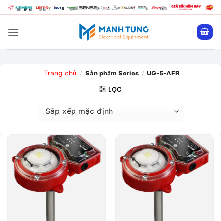
Bỏ
qua
nội
dung
Trang chủ
/
Sản phẩm Series
/
UG-5-AFR
LỌC