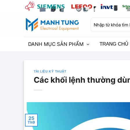
Bỏ
qua
nội
Tìm
dung
kiếm:
DANH MỤC SẢN PHẨM
TRANG CHỦ
TÀI LIỆU KỸ THUẬT
Các khối lệnh thường dùn
25
Th9