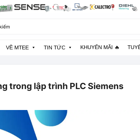
KHUYẾN MÃI 🔥
TUY
VỀ MTEE
TIN TỨC
g trong lập trình PLC Siemens