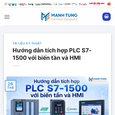
Bỏ
qua
nội
dung
TÀI LIỆU KỸ THUẬT
Hướng dẫn tích hợp PLC S7-
1500 với biến tần và HMI
29
Th9