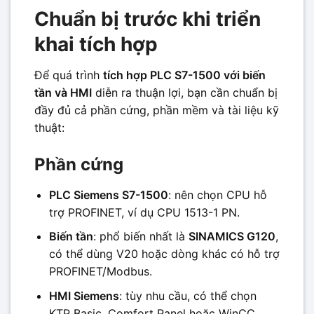
Chuẩn bị trước khi triển
khai tích hợp
Để quá trình
tích hợp PLC S7-1500 với biến
tần và HMI
diễn ra thuận lợi, bạn cần chuẩn bị
đầy đủ cả phần cứng, phần mềm và tài liệu kỹ
thuật:
Phần cứng
PLC Siemens S7-1500
: nên chọn CPU hỗ
trợ PROFINET, ví dụ CPU 1513-1 PN.
Biến tần
: phổ biến nhất là
SINAMICS G120
,
có thể dùng V20 hoặc dòng khác có hỗ trợ
PROFINET/Modbus.
HMI Siemens
: tùy nhu cầu, có thể chọn
KTP Basic, Comfort Panel hoặc WinCC