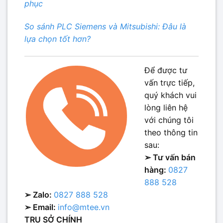
phục
So sánh PLC Siemens và Mitsubishi: Đâu là
lựa chọn tốt hơn?
Để được tư
vấn trực tiếp,
quý khách vui
lòng liên hệ
với chúng tôi
theo thông tin
sau:
➢ Tư vấn bán
hàng:
0827
888 528
➢ Zalo:
0827 888 528
➢ Email:
info@mtee.vn
TRỤ SỞ CHÍNH