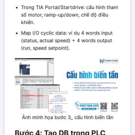
Trong TIA Portal/Startdrive: cấu hình tham
số motor, ramp-up/down, chế độ điều
khiển.
Map I/O cyclic data: ví dụ 4 words input
(status, actual speed) + 4 words output
(run, speed setpoint).
Ảnh minh họa bước 3_ cấu hình biến tần
Bước 4: Tạo DB trong PLC