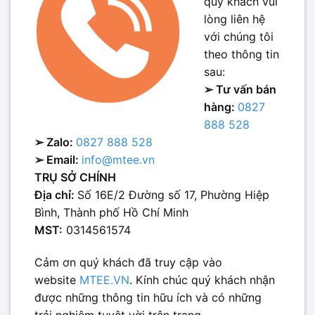
quý khách vui
lòng liên hệ
với chúng tôi
theo thông tin
sau:
➢ Tư vấn bán
hàng:
0827
888 528
➢ Zalo:
0827 888 528
➢ Email:
info@mtee.vn
TRỤ SỞ CHÍNH
Địa chỉ:
Số 16E/2 Đường số 17, Phường Hiệp
Bình, Thành phố Hồ Chí Minh
MST:
0314561574
Cảm ơn quý khách đã truy cập vào
website
MTEE.VN
. Kính chúc quý khách nhận
được những thông tin hữu ích và có những
trải nghiệm tuyệt vời trên trang.