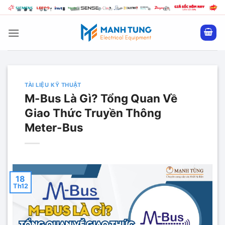
Bỏ
qua
nội
dung
TÀI LIỆU KỸ THUẬT
M-Bus Là Gì? Tổng Quan Về
Giao Thức Truyền Thông
Meter-Bus
18
Th12