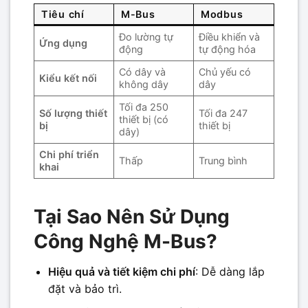
Tiêu chí
M-Bus
Modbus
Đo lường tự
Điều khiển và
Ứng dụng
động
tự động hóa
Có dây và
Chủ yếu có
Kiểu kết nối
không dây
dây
Tối đa 250
Số lượng thiết
Tối đa 247
thiết bị (có
bị
thiết bị
dây)
Chi phí triển
Thấp
Trung bình
khai
Tại Sao Nên Sử Dụng
Công Nghệ M-Bus?
Hiệu quả và tiết kiệm chi phí
: Dễ dàng lắp
đặt và bảo trì.