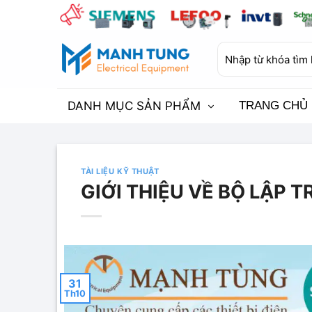
Bỏ
qua
nội
Tìm
dung
kiếm:
DANH MỤC SẢN PHẨM
TRANG CHỦ
TÀI LIỆU KỸ THUẬT
GIỚI THIỆU VỀ BỘ LẬP T
31
Th10