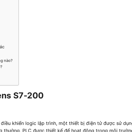
ác
ng nào?
0?
ens S7-200
iều khiển logic lập trình, một thiết bị điện tử được sử dụ
g thường, PLC được thiết kế để hoạt động trong môi trường