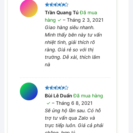
Được xếp
Trần Quang Tú
Đã mua
5
hạng
5
hàng
–
Tháng 2 3, 2021
sao
Giao hàng siêu nhanh.
Mình thấy bên này tư vấn
nhiệt tình, giải thích rõ
ràng. Giá rẻ so với thị
trường. Dễ xài, thích lắm
nà
Được
Bùi Lê Duẩn
Đã mua hàng
xếp hạng
–
Tháng 6 8, 2021
4
5 sao
Sẽ ủng hộ lần sau. Có hỗ
trợ tư vấn qua Zalo và
trực tiếp luôn. Giá cả phải
chăng, hợp lý