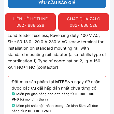
YÊU CẦU BÁO GIÁ
LIÊN HỆ HOTLINE
CHAT QUA ZALO
0827 888 528
0827 888 528
Load feeder fuseless, Reversing duty 400 V AC,
Size S0 13.0…20.0 A 230 V AC screw terminal for
installation on standard mounting rail with
standard mounting rail adapter (also fulfills type of
coordination 1) Type of coordination 2, Iq = 150
kA 1 NO+1 NC (contactor)
Đặt mua sản phẩm tại
MTEE.vn
ngay để nhận
được các ưu đãi hấp dẫn nhất chưa từng có
Miễn phí giao hàng cho đơn hàng từ
10.000.000
VNĐ
tới mọi tỉnh thành
Miễn phí ship nội thành trong bán kính 5km với đơn
hàng từ
2.000.000 VNĐ