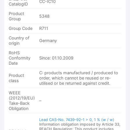
CC-IC10
CatalogID
Product
5348
Group
Group Code
R711
Country of
Germany
origin
RoHS
Conformity
Since: 01.10.2009
Date
C: products manufactured / produced to
Product
order, which cannot be reused or re-
class
utilised or be returned against credit.
WEEE
(2012/19/EU)
–
Take-Back
Obligation
Lead CAS-No. 7439-92-1 > 0, 1 % (w / w)
Information obligation imposed by Article 33,
REACH Regulation: This product includes