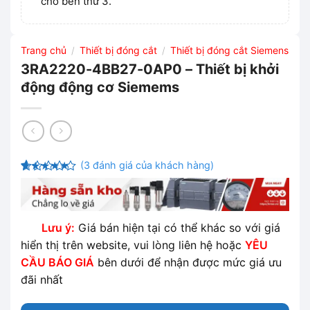
cho bên thứ 3.
Trang chủ
Thiết bị đóng cắt
Thiết bị đóng cắt Siemens
/
/
3RA2220-4BB27-0AP0 – Thiết bị khởi
động động cơ Siemems
(
3
đánh giá của khách hàng)
4.33
3
trên
5 dựa
trên
đánh
giá
Lưu ý:
Giá bán hiện tại có thể khác so với giá
hiển thị trên website, vui lòng liên hệ hoặc
YÊU
CẦU BÁO GIÁ
bên dưới để nhận được mức giá ưu
đãi nhất