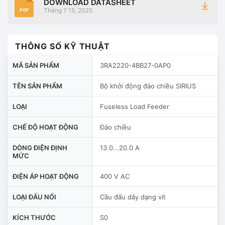
DOWNLOAD DATASHEET
Tháng 7 15, 2025
PDF
THÔNG SỐ KỸ THUẬT
MÃ SẢN PHẨM
3RA2220-4BB27-0AP0
TÊN SẢN PHẨM
Bộ khởi động đảo chiều SIRIUS
LOẠI
Fuseless Load Feeder
CHẾ ĐỘ HOẠT ĐỘNG
Đảo chiều
DÒNG ĐIỆN ĐỊNH
13.0...20.0 A
MỨC
ĐIỆN ÁP HOẠT ĐỘNG
400 V AC
LOẠI ĐẤU NỐI
Cầu đấu dây dạng vít
KÍCH THƯỚC
S0