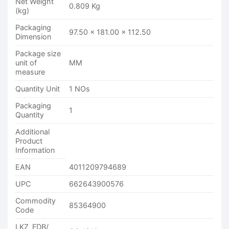
Net Weight
0.809 Kg
(kg)
Packaging
97.50 x 181.00 x 112.50
Dimension
Package size
unit of
MM
measure
Quantity Unit
1 NOs
Packaging
1
Quantity
Additional
Product
Information
EAN
4011209794689
UPC
662643900576
Commodity
85364900
Code
LKZ_FDB/