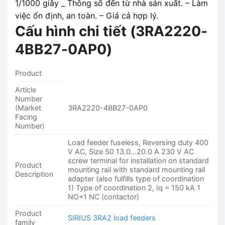
1/1000 giây _ Thông số đến từ nhà sản xuất. – Làm
việc ổn định, an toàn. – Giá cả hợp lý.
Cấu hình chi tiết (
3RA2220-
4BB27-0AP0
)
Product
Article
Number
(Market
3RA2220-4BB27-0AP0
Facing
Number)
Load feeder fuseless, Reversing duty 400
V AC, Size S0 13.0…20.0 A 230 V AC
screw terminal for installation on standard
Product
mounting rail with standard mounting rail
Description
adapter (also fulfills type of coordination
1) Type of coordination 2, Iq = 150 kA 1
NO+1 NC (contactor)
Product
SIRIUS 3RA2 load feeders
family