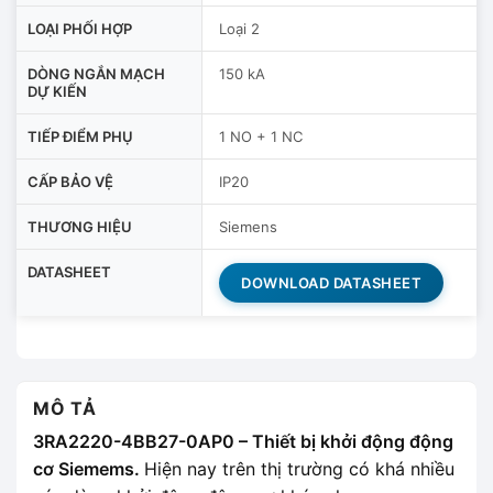
LOẠI PHỐI HỢP
Loại 2
DÒNG NGẮN MẠCH
150 kA
DỰ KIẾN
TIẾP ĐIỂM PHỤ
1 NO + 1 NC
CẤP BẢO VỆ
IP20
THƯƠNG HIỆU
Siemens
DATASHEET
DOWNLOAD DATASHEET
MÔ TẢ
3RA2220-4BB27-0AP0 – Thiết bị khởi động động
cơ Siemems.
Hiện nay trên thị trường có khá nhiều