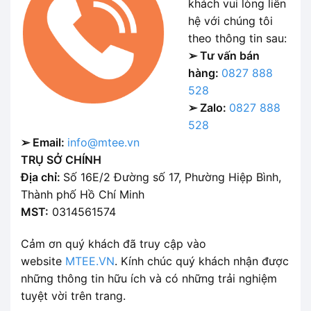
khách vui lòng liên
hệ với chúng tôi
theo thông tin sau:
➢ Tư vấn bán
hàng:
0827 888
528
➢ Zalo:
0827 888
528
➢ Email:
info@mtee.vn
TRỤ SỞ CHÍNH
Địa chỉ:
Số 16E/2 Đường số 17, Phường Hiệp Bình,
Thành phố Hồ Chí Minh
MST:
0314561574
Cảm ơn quý khách đã truy cập vào
website
MTEE.VN
. Kính chúc quý khách nhận được
những thông tin hữu ích và có những trải nghiệm
tuyệt vời trên trang.