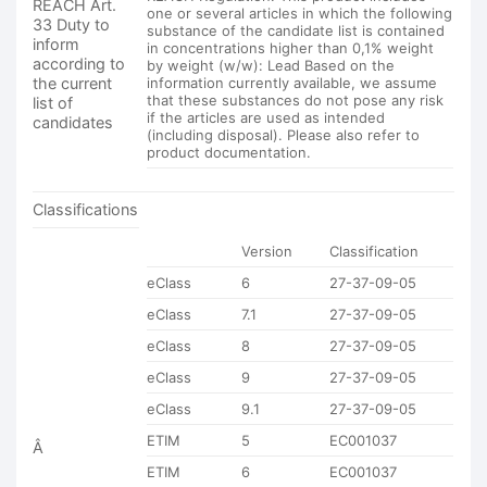
REACH Art.
one or several articles in which the following
33 Duty to
substance of the candidate list is contained
inform
in concentrations higher than 0,1% weight
according to
by weight (w/w): Lead Based on the
the current
information currently available, we assume
that these substances do not pose any risk
list of
if the articles are used as intended
candidates
(including disposal). Please also refer to
product documentation.
Classifications
Version
Classification
eClass
6
27-37-09-05
eClass
7.1
27-37-09-05
eClass
8
27-37-09-05
eClass
9
27-37-09-05
eClass
9.1
27-37-09-05
ETIM
5
EC001037
Â
ETIM
6
EC001037