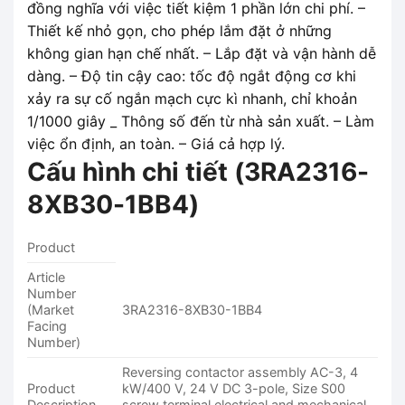
đồng nghĩa với việc tiết kiệm 1 phần lớn chi phí. –
Thiết kế nhỏ gọn, cho phép lắm đặt ở những
không gian hạn chế nhất. – Lắp đặt và vận hành dễ
dàng. – Độ tin cậy cao: tốc độ ngắt động cơ khi
xảy ra sự cố ngắn mạch cực kì nhanh, chỉ khoản
1/1000 giây _ Thông số đến từ nhà sản xuất. – Làm
việc ổn định, an toàn. – Giá cả hợp lý.
Cấu hình chi tiết (
3RA2316-
8XB30-1BB4
)
Product
Article
Number
(Market
3RA2316-8XB30-1BB4
Facing
Number)
Reversing contactor assembly AC-3, 4
Product
kW/400 V, 24 V DC 3-pole, Size S00
Description
screw terminal electrical and mechanical