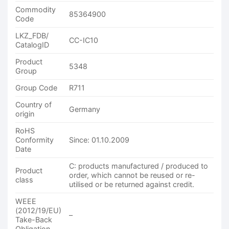
Commodity
85364900
Code
LKZ_FDB/
CC-IC10
CatalogID
Product
5348
Group
Group Code
R711
Country of
Germany
origin
RoHS
Conformity
Since: 01.10.2009
Date
C: products manufactured / produced to
Product
order, which cannot be reused or re-
class
utilised or be returned against credit.
WEEE
(2012/19/EU)
–
Take-Back
Obligation