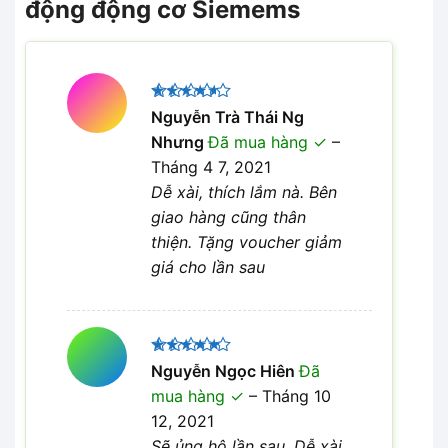
động động cơ Siemems
Được
Nguyễn Trà Thái Ng
xếp hạng
Nhưng
Đã mua hàng
–
4
5 sao
Tháng 4 7, 2021
Dễ xài, thích lắm nà. Bên
giao hàng cũng thân
thiện. Tặng voucher giảm
giá cho lần sau
Được xếp
Nguyễn Ngọc Hiên
Đã
5
hạng
5
mua hàng
–
Tháng 10
sao
12, 2021
Sẽ ủng hộ lần sau. Dễ xài,