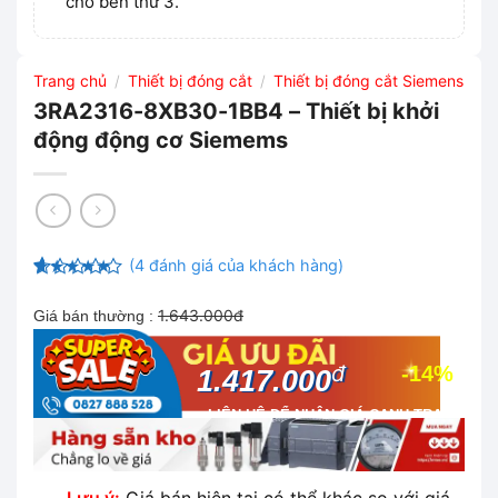
cho bên thứ 3.
Trang chủ
Thiết bị đóng cắt
Thiết bị đóng cắt Siemens
/
/
3RA2316-8XB30-1BB4 – Thiết bị khởi
động động cơ Siemems
(
4
đánh giá của khách hàng)
4.5
4
trên
5 dựa trên
1.643.000đ
Giá bán thường :
đánh giá
đ
-14%
1.417.000
LIÊN HỆ ĐỂ NHẬN GIÁ CẠNH TRANH
NHẤT THỊ TRƯỜNG