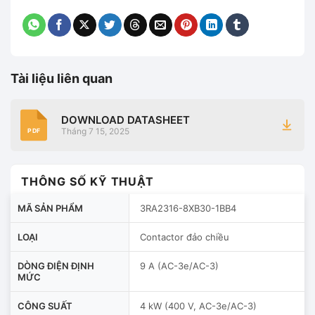
Tài liệu liên quan
DOWNLOAD DATASHEET
Tháng 7 15, 2025
PDF
THÔNG SỐ KỸ THUẬT
MÃ SẢN PHẨM
3RA2316-8XB30-1BB4
LOẠI
Contactor đảo chiều
DÒNG ĐIỆN ĐỊNH
9 A (AC-3e/AC-3)
MỨC
CÔNG SUẤT
4 kW (400 V, AC-3e/AC-3)