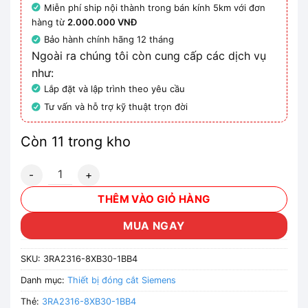
Miễn phí ship nội thành trong bán kính 5km với đơn
hàng từ
2.000.000 VNĐ
Bảo hành chính hãng 12 tháng
Ngoài ra chúng tôi còn cung cấp các dịch vụ
như:
Lắp đặt và lập trình theo yêu cầu
Tư vấn và hỗ trợ kỹ thuật trọn đời
Còn 11 trong kho
3RA2316-8XB30-1BB4 - Thiết bị khởi động động cơ Siemem
THÊM VÀO GIỎ HÀNG
MUA NGAY
SKU:
3RA2316-8XB30-1BB4
Danh mục:
Thiết bị đóng cắt Siemens
Thẻ:
3RA2316-8XB30-1BB4