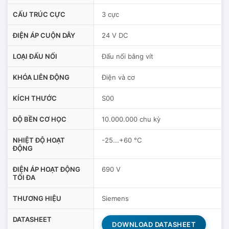
CẤU TRÚC CỰC
3 cực
ĐIỆN ÁP CUỘN DÂY
24 V DC
LOẠI ĐẤU NỐI
Đấu nối bằng vít
KHÓA LIÊN ĐỘNG
Điện và cơ
KÍCH THƯỚC
S00
ĐỘ BỀN CƠ HỌC
10.000.000 chu kỳ
NHIỆT ĐỘ HOẠT
-25...+60 °C
ĐỘNG
ĐIỆN ÁP HOẠT ĐỘNG
690 V
TỐI ĐA
THƯƠNG HIỆU
Siemens
DATASHEET
DOWNLOAD DATASHEET