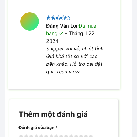
Được
Đặng Văn Lợi
Đã mua
xếp hạng
hàng
–
Tháng 1 22,
4
5 sao
2024
Shipper vui vẻ, nhiệt tình.
Giá khá tốt so với các
bên khác. Hỗ trợ cài đặt
qua Teamview
Thêm một đánh giá
Đánh giá của bạn
*