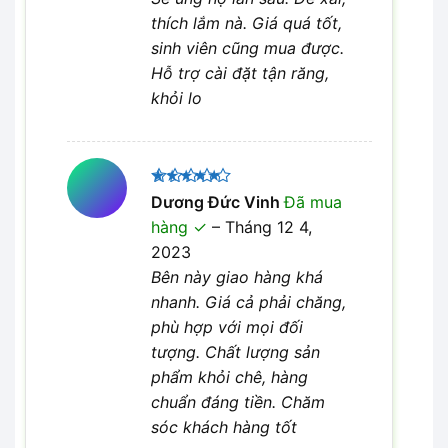
thích lắm nà. Giá quá tốt,
sinh viên cũng mua được.
Hỗ trợ cài đặt tận răng,
khỏi lo
Được xếp
Dương Đức Vinh
Đã mua
5
hạng
5
hàng
–
Tháng 12 4,
sao
2023
Bên này giao hàng khá
nhanh. Giá cả phải chăng,
phù hợp với mọi đối
tượng. Chất lượng sản
phẩm khỏi chê, hàng
chuẩn đáng tiền. Chăm
sóc khách hàng tốt