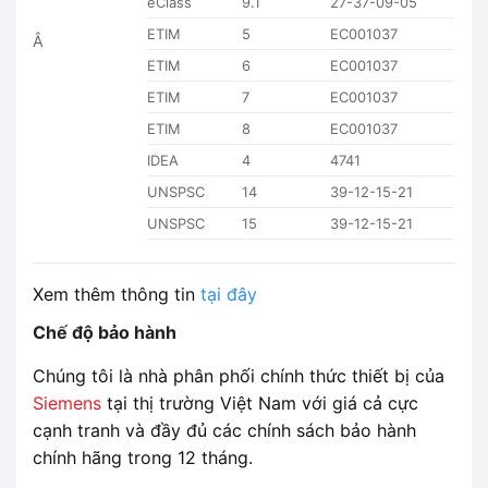
eClass
9.1
27-37-09-05
ETIM
5
EC001037
Â
ETIM
6
EC001037
ETIM
7
EC001037
ETIM
8
EC001037
IDEA
4
4741
UNSPSC
14
39-12-15-21
UNSPSC
15
39-12-15-21
Xem thêm thông tin
tại đây
Chế độ bảo hành
Chúng tôi là nhà phân phối chính thức thiết bị của
Siemens
tại thị trường Việt Nam với giá cả cực
cạnh tranh và đầy đủ các chính sách bảo hành
chính hãng trong 12 tháng.