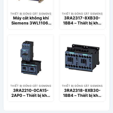
THIẾT BỊ ĐÓNG CẮT SIEMENS
THIẾT BỊ ĐÓNG CẮT SIEMENS
Máy cắt không khí
3RA2317-8XB30-
Siemens 3WL1106-
1BB4 – Thiết bị khởi
2CB36-1AA2 630A
động động cơ
55kA 3P
Siemems
THIẾT BỊ ĐÓNG CẮT SIEMENS
THIẾT BỊ ĐÓNG CẮT SIEMENS
3RA2210-0CA15-
3RA2318-8XB30-
2AP0 – Thiết bị khởi
1BB4 – Thiết bị khởi
động động cơ
động động cơ
Siemems
Siemems