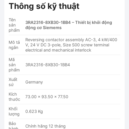
Thông số kỹ thuật
Tên
3RA2316-8XB30-1BB4 – Thiết bị khởi động
sản
động cơ Siemems
phẩm
Reversing contactor assembly AC-3, 4 kW/400
Mô tả
V, 24 V DC 3-pole, Size S00 screw terminal
ngắn
electrical and mechanical interlock
Mã
sản
3RA2316-8XB30-1BB4
phẩm
Xuất
Germany
sứ
Kích
73.00 x 93.50 x 77.50
thước
Khối
0.623 Kg
lượng
Bảo
Chính hãng 12 tháng
hành