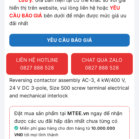
Lưu ý:
Giá bán hiện tại có thể khác so với giá
hiển thị trên website, vui lòng liên hệ hoặc
YÊU
CẦU BÁO GIÁ
bên dưới để nhận được mức giá ưu
đãi nhất
YÊU CẦU BÁO GIÁ
LIÊN HỆ HOTLINE
CHAT QUA ZALO
0827 888 528
0827 888 528
Reversing contactor assembly AC-3, 4 kW/400 V,
24 V DC 3-pole, Size S00 screw terminal electrical
and mechanical interlock
Đặt mua sản phẩm tại
MTEE.vn
ngay để nhận
được các ưu đãi hấp dẫn nhất chưa từng có
Miễn phí giao hàng cho đơn hàng từ
10.000.000
VNĐ
tới mọi tỉnh thành