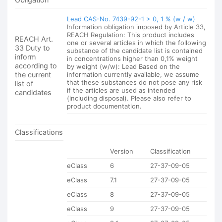
Lead CAS-No. 7439-92-1 > 0, 1 % (w / w)
Information obligation imposed by Article 33,
REACH Regulation: This product includes
REACH Art.
one or several articles in which the following
33 Duty to
substance of the candidate list is contained
inform
in concentrations higher than 0,1% weight
according to
by weight (w/w): Lead Based on the
the current
information currently available, we assume
that these substances do not pose any risk
list of
if the articles are used as intended
candidates
(including disposal). Please also refer to
product documentation.
Classifications
Version
Classification
eClass
6
27-37-09-05
eClass
7.1
27-37-09-05
eClass
8
27-37-09-05
eClass
9
27-37-09-05