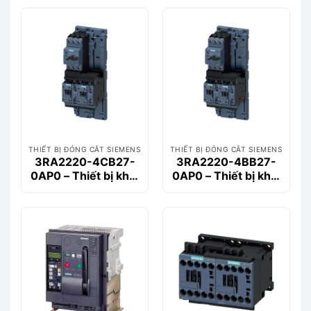
Siemems
Siemems
THIẾT BỊ ĐÓNG CẮT SIEMENS
THIẾT BỊ ĐÓNG CẮT SIEMENS
3RA2220-4CB27-
3RA2220-4BB27-
0AP0 – Thiết bị khởi
0AP0 – Thiết bị khởi
động động cơ
động động cơ
Siemems
Siemems