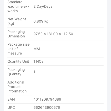
Standard
lead time ex-
2 Day/Days
works
Net Weight
0.809 Kg
(kg)
Packaging
97.50 x 181.00 x 112.50
Dimension
Package size
unit of
MM
measure
Quantity Unit
1 NOs
Packaging
1
Quantity
Additional
Product
Information
EAN
4011209794689
UPC
662643900576