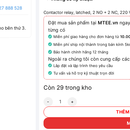
27 888 528
Contactor relay, latched, 2 NO + 2 NC, 22
Đặt mua sản phẩm tại
MTEE.vn
ngay
ho bên thứ 3.
từng có
Miễn phí giao hàng cho đơn hàng từ
10.0
Miễn phí ship nội thành trong bán kính 5
Bảo hành chính hãng 12 tháng
Ngoài ra chúng tôi còn cung cấp các
Lắp đặt và lập trình theo yêu cầu
Tư vấn và hỗ trợ kỹ thuật trọn đời
Còn 29 trong kho
3RH2422-1BM40 Rơ le điện từ 220 V DC s
THÊM