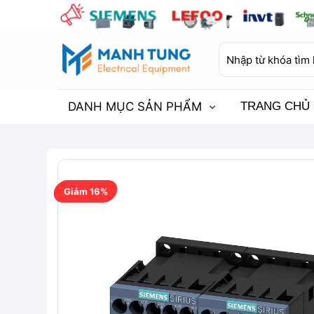
Bỏ
qua
nội
Tìm
dung
kiếm:
DANH MỤC SẢN PHẨM
TRANG CHỦ
Giảm 16%