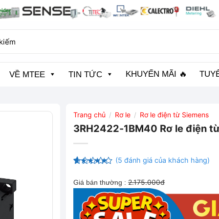
KHUYẾN MÃI 🔥
TUY
VỀ MTEE
TIN TỨC
Trang chủ
Rơ le
Rơ le điện từ Siemens
/
/
3RH2422-1BM40 Rơ le điện t
(
5
đánh giá của khách hàng)
4.4
5
trên
5 dựa
2.175.000đ
Giá bán thường :
trên
đánh
giá