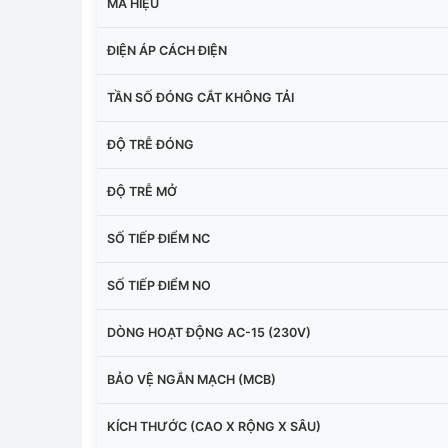
MÃ HIỆU
ĐIỆN ÁP CÁCH ĐIỆN
TẦN SỐ ĐÓNG CẮT KHÔNG TẢI
ĐỘ TRỄ ĐÓNG
ĐỘ TRỄ MỞ
SỐ TIẾP ĐIỂM NC
SỐ TIẾP ĐIỂM NO
DÒNG HOẠT ĐỘNG AC-15 (230V)
BẢO VỆ NGẮN MẠCH (MCB)
KÍCH THƯỚC (CAO X RỘNG X SÂU)