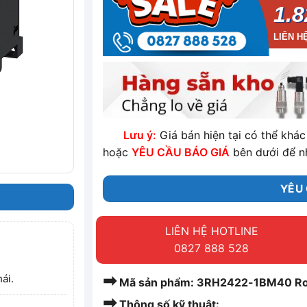
1.8
LIÊN H
Lưu ý:
Giá bán hiện tại có thể khác 
hoặc
YÊU CẦU BÁO GIÁ
bên dưới để n
YÊU 
LIÊN HỆ HOTLINE
0827 888 528
➡
ái.
Mã sản phẩm: 3RH2422-1BM40 Rơ l
➡
Thông số kỹ thuật: