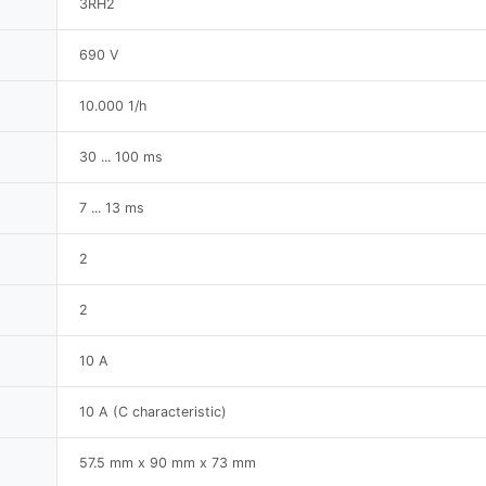
3RH2
690 V
10.000 1/h
30 ... 100 ms
7 ... 13 ms
2
2
10 A
10 A (C characteristic)
57.5 mm x 90 mm x 73 mm