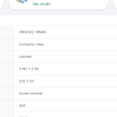
tiêu chuẩn
3RH2422-1BM40
Contactor relay
Latched
2 NO + 2 NC
220 V DC
Screw terminal
S00