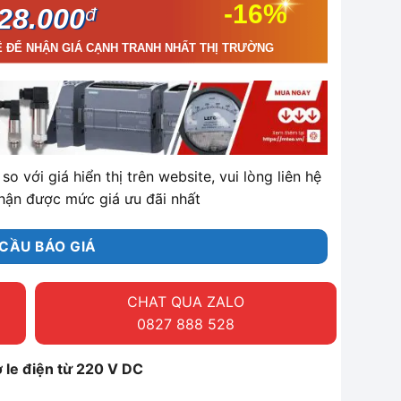
-16%
28.000
đ
Ệ ĐỂ NHẬN GIÁ CẠNH TRANH NHẤT THỊ TRƯỜNG
so với giá hiển thị trên website, vui lòng liên hệ
hận được mức giá ưu đãi nhất
CẦU BÁO GIÁ
CHAT QUA ZALO
0827 888 528
e điện từ 220 V DC