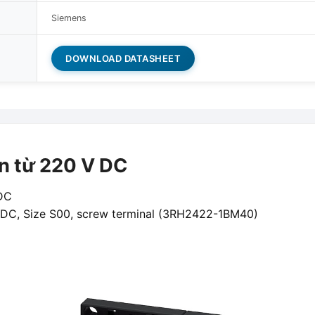
Siemens
DOWNLOAD DATASHEET
n từ 220 V DC
DC
V DC, Size S00, screw terminal (3RH2422-1BM40)