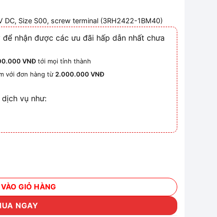
0 V DC, Size S00, screw terminal (3RH2422-1BM40
)
 để nhận được các ưu đãi hấp dẫn nhất chưa
00.000 VNĐ
tới mọi tỉnh thành
km với đơn hàng từ
2.000.000 VNĐ
 dịch vụ như:
ố lượng
 VÀO GIỎ HÀNG
MUA NGAY