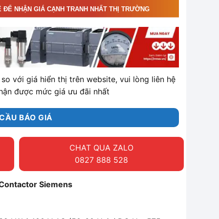
Ệ ĐỂ NHẬN GIÁ CẠNH TRANH NHẤT THỊ TRƯỜNG
so với giá hiển thị trên website, vui lòng liên hệ
hận được mức giá ưu đãi nhất
CẦU BÁO GIÁ
CHAT QUA ZALO
0827 888 528
Contactor Siemens