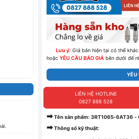
LIÊN H
Lưu ý:
Giá bán hiện tại có thể khác 
hoặc
YÊU CẦU BÁO GIÁ
bên dưới để n
YÊU 
LIÊN HỆ HOTLINE
0827 888 528
➡
Tên sản phẩm: 3RT1065-6AT36 - 
➡
ái.
Thông số kỹ thuật: