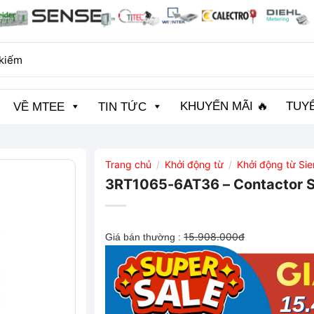
KHUYẾN MÃI 🔥
TUY
VỀ MTEE
TIN TỨC
Trang chủ
Khởi động từ
Khởi động từ Si
/
/
3RT1065-6AT36 – Contactor 
15.908.000đ
Giá bán thường :
15.