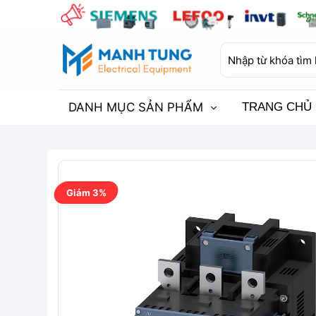
Bỏ
qua
nội
Tìm
dung
kiếm:
DANH MỤC SẢN PHẨM
TRANG CHỦ
Giảm 3%