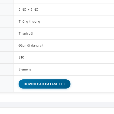
2 NO + 2 NC
Thông thường
Thanh cái
Đầu nối dạng vít
S10
Siemens
DOWNLOAD DATASHEET