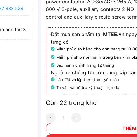
power contactor, AC-3e/AC-3 265 A, 1
27 888 528
600 V 3-pole, auxiliary contacts 2 NO 
control and auxiliary circuit: screw ter
ho bên thứ 3.
Đặt mua sản phẩm tại
MTEE.vn
ngay
từng có
Miễn phí giao hàng cho đơn hàng từ
10.0
Miễn phí ship nội thành trong bán kính 5
Bảo hành chính hãng 12 tháng
Ngoài ra chúng tôi còn cung cấp các
Lắp đặt và lập trình theo yêu cầu
Tư vấn và hỗ trợ kỹ thuật trọn đời
Còn 22 trong kho
3RT1065-6AT36 - Contactor Siemens số 
THÊM