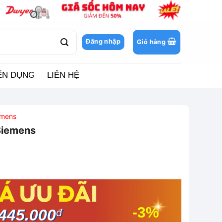
Đăng nhập
Giỏ hàng
ỂN DỤNG
LIÊN HỆ
emens
Siemens
-3%
445.000
đ