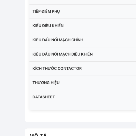
TIẾP ĐIỂM PHỤ
KIỂU ĐIỀU KHIỂN
KIỂU ĐẤU NỐI MẠCH CHÍNH
KIỂU ĐẤU NỐI MẠCH ĐIỀU KHIỂN
KÍCH THƯỚC CONTACTOR
THƯƠNG HIỆU
DATASHEET
MÔ TẢ