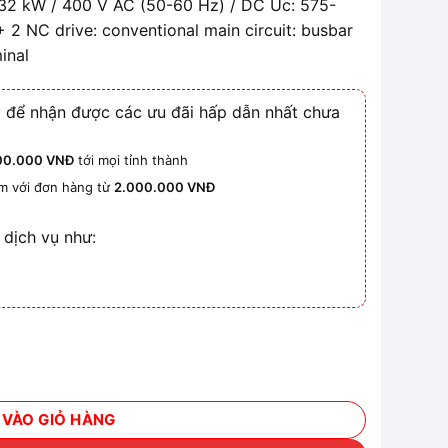
32 kW / 400 V AC (50-60 Hz) / DC Uc: 575-
+ 2 NC drive: conventional main circuit: busbar
minal
 để nhận được các ưu đãi hấp dẫn nhất chưa
00.000 VNĐ
tới mọi tỉnh thành
km với đơn hàng từ
2.000.000 VNĐ
 dịch vụ như:
lượng
 VÀO GIỎ HÀNG