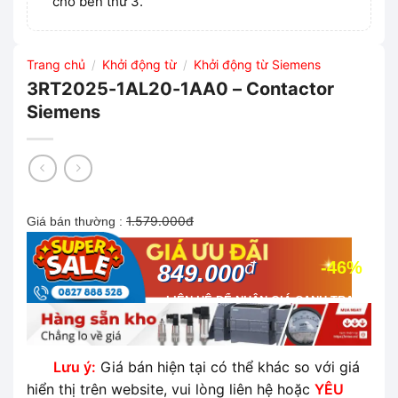
cho bên thứ 3.
Trang chủ
Khởi động từ
Khởi động từ Siemens
/
/
3RT2025-1AL20-1AA0 – Contactor
Siemens
1.579.000đ
Giá bán thường :
đ
-46%
849.000
LIÊN HỆ ĐỂ NHẬN GIÁ CẠNH TRANH
NHẤT THỊ TRƯỜNG
Lưu ý:
Giá bán hiện tại có thể khác so với giá
hiển thị trên website, vui lòng liên hệ hoặc
YÊU