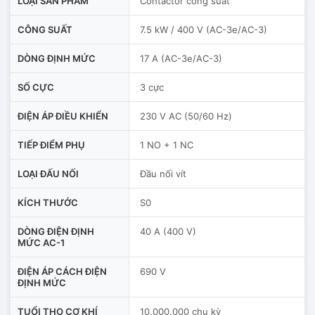
LOẠI SẢN PHẨM
Contactor công suất
CÔNG SUẤT
7.5 kW / 400 V (AC-3e/AC-3)
DÒNG ĐỊNH MỨC
17 A (AC-3e/AC-3)
SỐ CỰC
3 cực
ĐIỆN ÁP ĐIỀU KHIỂN
230 V AC (50/60 Hz)
TIẾP ĐIỂM PHỤ
1 NO + 1 NC
LOẠI ĐẤU NỐI
Đầu nối vít
KÍCH THƯỚC
S0
DÒNG ĐIỆN ĐỊNH
40 A (400 V)
MỨC AC-1
ĐIỆN ÁP CÁCH ĐIỆN
690 V
ĐỊNH MỨC
TUỔI THỌ CƠ KHÍ
10.000.000 chu kỳ