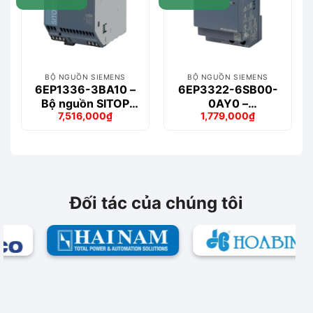
BỘ NGUỒN SIEMENS
BỘ NGUỒN SIEMENS
6EP1336-3BA10 –
6EP3322-6SB00-
Bộ nguồn SITOP
0AY0 –
7,516,000
₫
1,779,000
₫
PSU8200 20 A
LOGO!POWER 12
Giá
Giá
Giá
Giá
V/4.5 A Regulated
gốc
hiện
gốc
hiện
là:
tại
là:
tại
9,019,000₫.
là:
2,010,000₫.
là:
7,516,000₫.
1,779,000₫.
Đối tác của chúng tôi