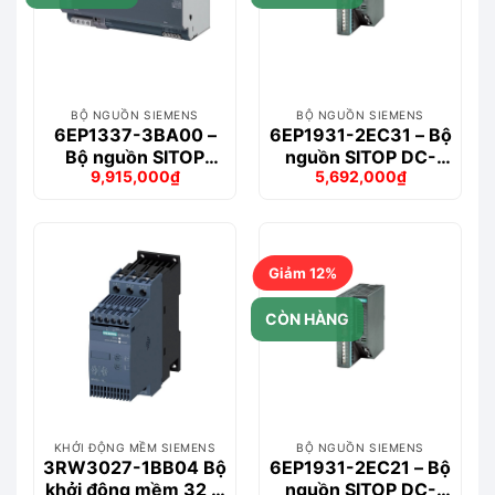
BỘ NGUỒN SIEMENS
BỘ NGUỒN SIEMENS
6EP1337-3BA00 –
6EP1931-2EC31 – Bộ
Bộ nguồn SITOP
nguồn SITOP DC-
9,915,000
₫
5,692,000
₫
PSU100M 40 A
USV Module 24 V/15
Giá
Giá
Giá
Giá
A
gốc
hiện
gốc
hiện
là:
tại
là:
tại
11,699,000₫.
là:
6,488,000₫.
là:
9,915,000₫.
5,692,000₫.
Giảm 12%
CÒN HÀNG
KHỞI ĐỘNG MỀM SIEMENS
BỘ NGUỒN SIEMENS
3RW3027-1BB04 Bộ
6EP1931-2EC21 – Bộ
khởi động mềm 32 A
nguồn SITOP DC-