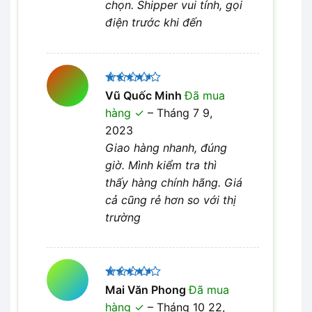
chọn. Shipper vui tính, gọi
điện trước khi đến
Được
Vũ Quốc Minh
Đã mua
xếp hạng
hàng
–
Tháng 7 9,
4
5 sao
2023
Giao hàng nhanh, đúng
giờ. Mình kiểm tra thì
thấy hàng chính hãng. Giá
cả cũng rẻ hơn so với thị
trường
Được
Mai Văn Phong
Đã mua
xếp hạng
hàng
–
Tháng 10 22,
4
5 sao