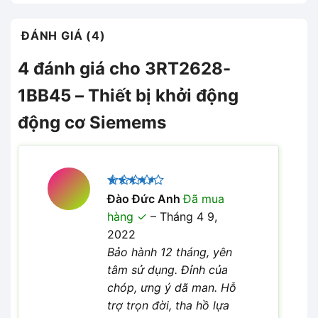
ĐÁNH GIÁ (4)
4 đánh giá cho
3RT2628-
1BB45 – Thiết bị khởi động
động cơ Siemems
Được
Đào Đức Anh
Đã mua
xếp hạng
hàng
–
Tháng 4 9,
4
5 sao
2022
Bảo hành 12 tháng, yên
tâm sử dụng. Đỉnh của
chóp, ưng ý dã man. Hỗ
trợ trọn đời, tha hồ lựa