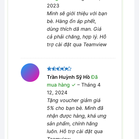
2023
Mình sẽ giới thiệu với bạn
bè. Hàng ổn áp phết,
dùng thích dã man. Giá
cả phải chăng, hợp lý. Hỗ
trợ cài đặt qua Teamview
Được xếp
Trần Huỳnh Sỹ Hồ
Đã
5
hạng
5
mua hàng
–
Tháng 4
sao
12, 2024
Tặng voucher giảm giá
5% cho bạn bè. Mình đã
nhận được hàng, khá ưng
sản phẩm, chính hãng
luôn. Hỗ trợ cài đặt qua
Teamview