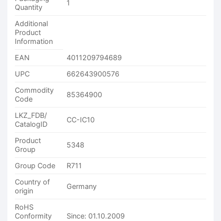
1
Quantity
Additional
Product
Information
EAN
4011209794689
UPC
662643900576
Commodity
85364900
Code
LKZ_FDB/
CC-IC10
CatalogID
Product
5348
Group
Group Code
R711
Country of
Germany
origin
RoHS
Conformity
Since: 01.10.2009