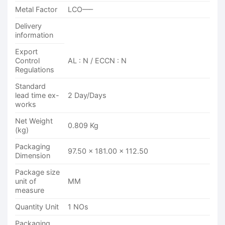
Metal Factor
LCO—–
Delivery
information
Export
Control
AL : N / ECCN : N
Regulations
Standard
lead time ex-
2 Day/Days
works
Net Weight
0.809 Kg
(kg)
Packaging
97.50 x 181.00 x 112.50
Dimension
Package size
unit of
MM
measure
Quantity Unit
1 NOs
Packaging