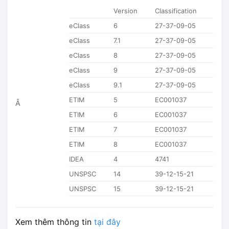
Version
Classification
eClass
6
27-37-09-05
eClass
7.1
27-37-09-05
eClass
8
27-37-09-05
eClass
9
27-37-09-05
eClass
9.1
27-37-09-05
ETIM
5
EC001037
Â
ETIM
6
EC001037
ETIM
7
EC001037
ETIM
8
EC001037
IDEA
4
4741
UNSPSC
14
39-12-15-21
UNSPSC
15
39-12-15-21
Xem thêm thông tin
tại đây