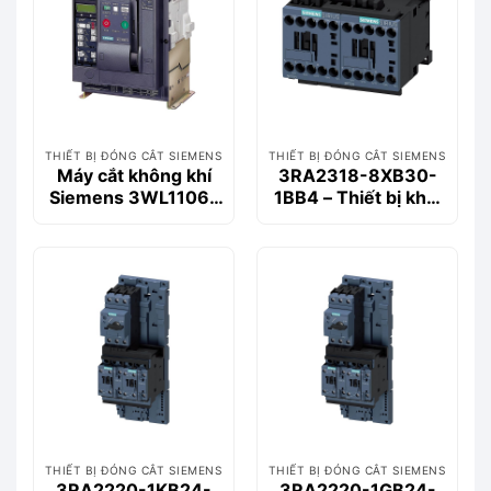
THIẾT BỊ ĐÓNG CẮT SIEMENS
THIẾT BỊ ĐÓNG CẮT SIEMENS
Máy cắt không khí
3RA2318-8XB30-
Siemens 3WL1106-
1BB4 – Thiết bị khởi
2CB36-1AA2 630A
động động cơ
55kA 3P
Siemems
THIẾT BỊ ĐÓNG CẮT SIEMENS
THIẾT BỊ ĐÓNG CẮT SIEMENS
3RA2220-1KB24-
3RA2220-1GB24-