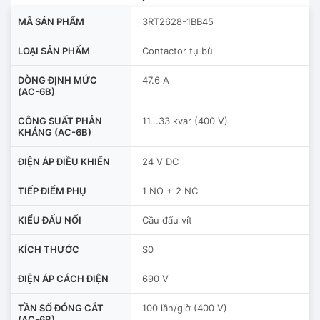
MÃ SẢN PHẨM
3RT2628-1BB45
LOẠI SẢN PHẨM
Contactor tụ bù
DÒNG ĐỊNH MỨC
47.6 A
(AC-6B)
CÔNG SUẤT PHẢN
11...33 kvar (400 V)
KHÁNG (AC-6B)
ĐIỆN ÁP ĐIỀU KHIỂN
24 V DC
TIẾP ĐIỂM PHỤ
1 NO + 2 NC
KIỂU ĐẤU NỐI
Cầu đấu vít
KÍCH THƯỚC
S0
ĐIỆN ÁP CÁCH ĐIỆN
690 V
TẦN SỐ ĐÓNG CẮT
100 lần/giờ (400 V)
(AC-6B)