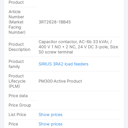
Product
Article
Number
(Market
3RT2628-1BB45
Facing
Number)
Capacitor contactor, AC-6b 33 kVAr, /
Product
400 V 1 NO + 2 NC, 24 V DC 3-pole, Size
Description
S0 screw terminal
Product
SIRIUS 3RA2 load feeders
family
Product
Lifecycle
PM300:Active Product
(PLM)
Price data
Price Group
List Price
Show prices
Price
Show prices