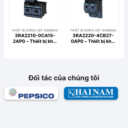
THIẾT BỊ ĐÓNG CẮT SIEMENS
THIẾT BỊ ĐÓNG CẮT SIEMENS
3RA2210-0CA15-
3RA2220-4CB27-
2AP0 – Thiết bị khởi
0AP0 – Thiết bị khởi
động động cơ
động động cơ
Siemems
Siemems
Đối tác của chúng tôi