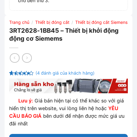
cho bên thứ 3.
Trang chủ
Thiết bị đóng cắt
Thiết bị đóng cắt Siemens
/
/
3RT2628-1BB45 – Thiết bị khởi động
động cơ Siemems
(
4
đánh giá của khách hàng)
4.25
4
trên
5 dựa
trên
đánh
giá
Lưu ý:
Giá bán hiện tại có thể khác so với giá
hiển thị trên website, vui lòng liên hệ hoặc
YÊU
CẦU BÁO GIÁ
bên dưới để nhận được mức giá ưu
đãi nhất