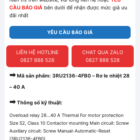
CẦU BÁO GIÁ
bên dưới để nhận được mức giá ưu
đãi nhất
YÊU CẦU BÁO GIÁ
LIÊN HỆ HOTLINE
CHAT QUA ZALO
0827 888 528
0827 888 528
➡
Mã sản phẩm: 3RU2136-4FB0 – Rơ le nhiệt 28
– 40 A
➡
Thông số kỹ thuật:
Overload relay 28…40 A Thermal For motor protection
Size S2, Class 10 Contactor mounting Main circuit: Screw
Auxiliary circuit: Screw Manual-Automatic-Reset
(3RU2136-4FB0
).