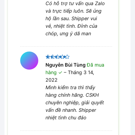
Có hỗ trợ tư vấn qua Zalo
và trực tiếp luôn. Sẽ ủng
hộ lần sau. Shipper vui
vẻ, nhiệt tình. Đỉnh của
chóp, ưng ý dã man
Được xếp
Nguyễn Bùi Tùng
Đã mua
5
hạng
5
hàng
–
Tháng 3 14,
sao
2022
Mình kiểm tra thì thấy
hàng chính hãng. CSKH
chuyên nghiệp, giải quyết
vấn đề nhanh. Shipper
nhiệt tình chu đáo