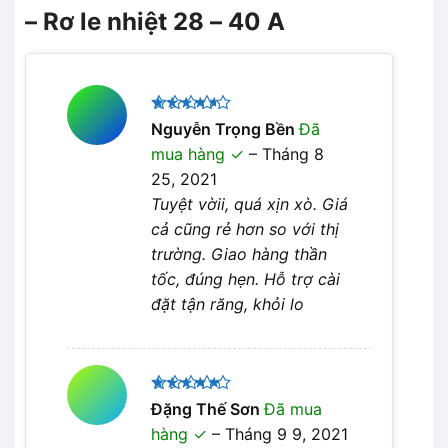
– Rơ le nhiệt 28 – 40 A
Được
Nguyễn Trọng Bền
Đã
xếp hạng
mua hàng
–
Tháng 8
4
5 sao
25, 2021
Tuyệt vờii, quá xịn xò. Giá
cả cũng rẻ hơn so với thị
trường. Giao hàng thần
tốc, đúng hẹn. Hỗ trợ cài
đặt tận răng, khỏi lo
Được xếp
Đặng Thế Sơn
Đã mua
5
hạng
5
hàng
–
Tháng 9 9, 2021
sao