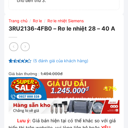
cho bên thứ 3.
Trang chủ
Rơ le
Rơ le nhiệt Siemens
/
/
3RU2136-4FB0 – Rơ le nhiệt 28 – 40 A
(
5
đánh giá của khách hàng)
4.4
5
trên
5 dựa
1.494.000đ
Giá bán thường :
trên
đánh
giá
đ
-17%
1.245.000
LIÊN HỆ ĐỂ NHẬN GIÁ CẠNH TRANH
NHẤT THỊ TRƯỜNG
Lưu ý:
Giá bán hiện tại có thể khác so với giá
hiển thị trên website, vui lòng liên hệ hoặc
YÊU