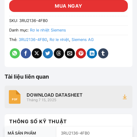
MUA NGAY
SKU:
3RU2136-4FB0
Danh mục:
Rơ le nhiệt Siemens
Thẻ:
3RU2136-4FB0
,
Rơ le nhiệt
,
Siemens AG
Tài liệu liên quan
DOWNLOAD DATASHEET
Tháng 7 15, 2025
PDF
THÔNG SỐ KỸ THUẬT
MÃ SẢN PHẨM
3RU2136-4FB0