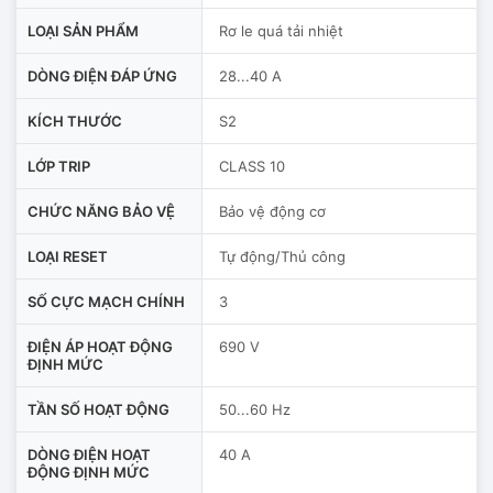
LOẠI SẢN PHẨM
Rơ le quá tải nhiệt
DÒNG ĐIỆN ĐÁP ỨNG
28...40 A
KÍCH THƯỚC
S2
LỚP TRIP
CLASS 10
CHỨC NĂNG BẢO VỆ
Bảo vệ động cơ
LOẠI RESET
Tự động/Thủ công
SỐ CỰC MẠCH CHÍNH
3
ĐIỆN ÁP HOẠT ĐỘNG
690 V
ĐỊNH MỨC
TẦN SỐ HOẠT ĐỘNG
50...60 Hz
DÒNG ĐIỆN HOẠT
40 A
ĐỘNG ĐỊNH MỨC