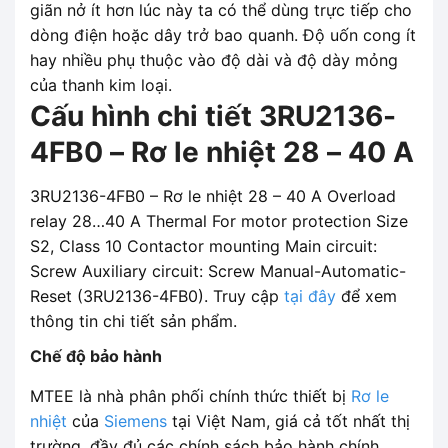
giãn nở ít hơn lúc này ta có thể dùng trực tiếp cho
dòng điện hoặc dây trở bao quanh. Độ uốn cong ít
hay nhiều phụ thuộc vào độ dài và độ dày mỏng
của thanh kim loại.
Cấu hình chi tiết 3RU2136-
4FB0 – Rơ le nhiệt 28 – 40 A
3RU2136-4FB0 – Rơ le nhiệt 28 – 40 A Overload
relay 28…40 A Thermal For motor protection Size
S2, Class 10 Contactor mounting Main circuit:
Screw Auxiliary circuit: Screw Manual-Automatic-
Reset (3RU2136-4FB0). Truy cập
tại đây
để xem
thông tin chi tiết sản phẩm.
Chế độ bảo hành
MTEE là nhà phân phối chính thức thiết bị
Rơ le
nhiệt
của
Siemens
tại Việt Nam, giá cả tốt nhất thị
trường, đầy đủ các chính sách bảo hành chính