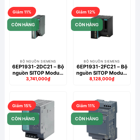
Giảm 11%
Giảm 12%
CÒN HÀNG
CÒN HÀNG
BỘ NGUỒN SIEMENS
BỘ NGUỒN SIEMENS
6EP1931-2DC21 – Bộ
6EP1931-2FC21 – Bộ
nguồn SITOP Module
nguồn SITOP Module
3,741,000
₫
8,128,000
₫
24 V USC DC/6A
24 V DC USV/40A
Giá
Giá
Giá
Giá
gốc
hiện
gốc
hiện
là:
tại
là:
tại
4,189,000₫.
là:
9,265,000₫.
là:
3,741,000₫.
8,128,000₫.
Giảm 15%
Giảm 11%
CÒN HÀNG
CÒN HÀNG