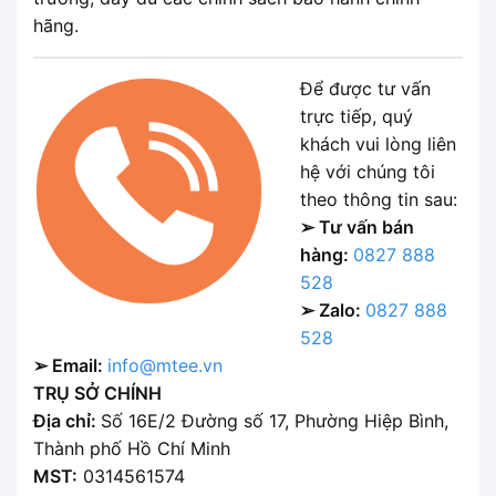
hãng.
Để được tư vấn
trực tiếp, quý
khách vui lòng liên
hệ với chúng tôi
theo thông tin sau:
➢ Tư vấn bán
hàng:
0827 888
528
➢ Zalo:
0827 888
528
➢ Email:
info@mtee.vn
TRỤ SỞ CHÍNH
Địa chỉ:
Số 16E/2 Đường số 17, Phường Hiệp Bình,
Thành phố Hồ Chí Minh
MST:
0314561574