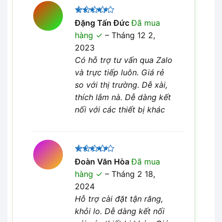
Được
Đặng Tấn Đức
Đã mua
xếp hạng
hàng
–
Tháng 12 2,
4
5 sao
2023
Có hỗ trợ tư vấn qua Zalo
và trực tiếp luôn. Giá rẻ
so với thị trường. Dễ xài,
thích lắm nà. Dễ dàng kết
nối với các thiết bị khác
Được
Đoàn Văn Hòa
Đã mua
xếp hạng
hàng
–
Tháng 2 18,
4
5 sao
2024
Hỗ trợ cài đặt tận răng,
khỏi lo. Dễ dàng kết nối