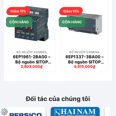
1,491,000₫.
là:
9,019,000₫.
là:
1,308,000₫.
7,516,000₫.
Giảm 11%
Giảm 15%
CÒN HÀNG
CÒN HÀNG
BỘ NGUỒN SIEMENS
BỘ NGUỒN SIEMENS
6EP1961-2BA00 –
6EP1337-3BA00 –
Bộ nguồn SITOP
Bộ nguồn SITOP
2,803,000
₫
9,915,000
₫
select Diagnostics
PSU100M 40 A
Giá
Giá
Giá
Giá
gốc
hiện
gốc
hiện
là:
tại
là:
tại
3,139,000₫.
là:
11,699,000₫.
là:
2,803,000₫.
9,915,000₫.
Đối tác của chúng tôi