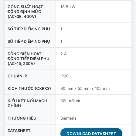
CÔNG SUẤT HOẠT
18.5 kW
ĐỘNG ĐỊNH MỨC
(AC-3E, 400V)
SỐ TIẾP ĐIỂM NC PHỤ
1
SỐ TIẾP ĐIỂM NO PHỤ
1
DÒNG ĐIỆN HOẠT
2 A
ĐỘNG TIẾP ĐIỂM PHỤ
(AC-15, 230V)
CHUẨN IP
IP20
KÍCH THƯỚC (CXRXS)
90 mm x 55 mm x 105 mm
KIỂU KẾT NỐI MẠCH
Đầu nối vít
CHÍNH
THƯƠNG HIỆU
Siemens
DATASHEET
DOWNLOAD DATASHEET