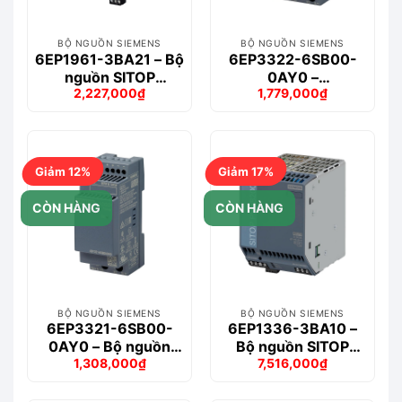
BỘ NGUỒN SIEMENS
BỘ NGUỒN SIEMENS
6EP1961-3BA21 – Bộ
6EP3322-6SB00-
nguồn SITOP
0AY0 –
2,227,000
₫
1,779,000
₫
PSE202U
LOGO!POWER 12
Giá
Giá
Giá
Giá
Redundancy
V/4.5 A Regulated
gốc
hiện
gốc
hiện
là:
tại
là:
tại
2,627,000₫.
là:
2,010,000₫.
là:
2,227,000₫.
1,779,000₫.
Giảm 12%
Giảm 17%
CÒN HÀNG
CÒN HÀNG
BỘ NGUỒN SIEMENS
BỘ NGUỒN SIEMENS
6EP3321-6SB00-
6EP1336-3BA10 –
0AY0 – Bộ nguồn
Bộ nguồn SITOP
1,308,000
₫
7,516,000
₫
LOGO!POWER 12
PSU8200 20 A
Giá
Giá
Giá
Giá
V/1.9 A Stabilized
gốc
hiện
gốc
hiện
là:
tại
là:
tại