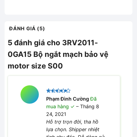
ĐÁNH GIÁ (5)
5 đánh giá cho
3RV2011-
0GA15 Bộ ngắt mạch bảo vệ
motor size S00
Được xếp
Phạm Đình Cường
Đã
5
hạng
5
mua hàng
–
Tháng 8
sao
24, 2021
Hỗ trợ trọn đời, tha hồ
lựa chọn. Shipper nhiệt