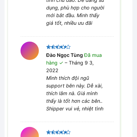
tình chu đáo. Dễ dàng sử
dụng, phù hợp cho người
mới bắt đầu. Mình thấy
giá tốt, nhiều ưu đãi
Được
Đào Ngọc Tùng
Đã mua
xếp hạng
hàng
–
Tháng 9 3,
4
5 sao
2022
Mình thích đội ngũ
support bên này. Dễ xài,
thích lắm nà. Giá mình
thấy là tốt hơn các bên..
Shipper vui vẻ, nhiệt tình