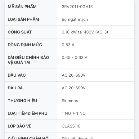
MÃ SẢN PHẨM
3RV2011-0GA15
LOẠI SẢN PHẨM
Bộ ngắt mạch
CÔNG SUẤT
0.18 kW tại 400V (AC-3)
DÒNG ĐỊNH MỨC
0.63 A
DẢI ĐIỀU CHỈNH BẢO
0.45 - 0.63 A
VỆ QUÁ TẢI
ĐẦU VÀO
AC 20-690V
ĐẦU RA
AC 20-690V
THƯƠNG HIỆU
Siemens
LOẠI TIẾP ĐIỂM PHỤ
1 NO + 1 NC
LỚP BẢO VỆ
CLASS 10
CẤU HÌNH CHÂN NỐI
Đầu nối dạng vít