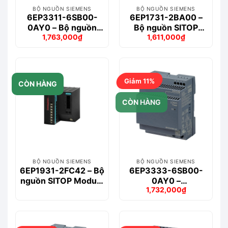
BỘ NGUỒN SIEMENS
BỘ NGUỒN SIEMENS
6EP3311-6SB00-
6EP1731-2BA00 –
0AY0 – Bộ nguồn
Bộ nguồn SITOP
1,763,000
₫
1,611,000
₫
LOGO!POWER
power 0.375 A
Giá
Giá
Giá
Giá
5V/6.3A Stabilized
gốc
hiện
gốc
hiện
là:
tại
là:
tại
2,009,000₫.
là:
1,772,000₫.
là:
1,763,000₫.
1,611,000₫.
Giảm 11%
CÒN HÀNG
CÒN HÀNG
BỘ NGUỒN SIEMENS
BỘ NGUỒN SIEMENS
6EP1931-2FC42 – Bộ
6EP3333-6SB00-
nguồn SITOP Module
0AY0 –
1,732,000
₫
24 V DC USV/40A
LOGO!POWER 24
Giá
Giá
V/4 A Stabilized
gốc
hiện
là:
tại
1,957,000₫.
là:
1,732,000₫.