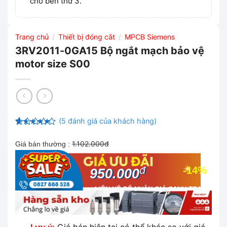
cho bên thứ 3.
Trang chủ
Thiết bị đóng cắt
MPCB Siemens
/
/
3RV2011-0GA15 Bộ ngắt mạch bảo vệ
motor size S00
(
5
đánh giá của khách hàng)
4.6
5
trên 5
dựa trên
1.102.000đ
Giá bán thường :
đánh giá
đ
-14%
950.000
LIÊN HỆ ĐỂ NHẬN GIÁ CẠNH TRANH
NHẤT THỊ TRƯỜNG