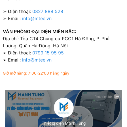
➢ Điện thoại:
0827 888 528
➢ Email:
info@mtee.vn
VĂN PHÒNG ĐẠI DIỆN MIỀN BẮC:
Địa chỉ: Tòa CT4 Chung cư PCC1 Hà Đông, P. Phú
Lương, Quận Hà Đông, Hà Nội
➢ Điện thoại:
0799 15 95 95
➢ Email:
info@mtee.vn
Giờ mở hàng: 7:00-22:00 hàng ngày