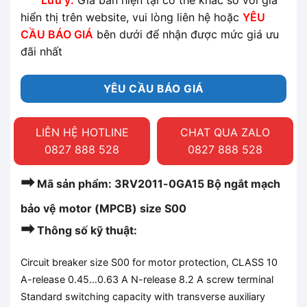
Lưu ý:
Giá bán hiện tại có thể khác so với giá
hiển thị trên website, vui lòng liên hệ hoặc
YÊU
CẦU BÁO GIÁ
bên dưới để nhận được mức giá ưu
đãi nhất
YÊU CẦU BÁO GIÁ
LIÊN HỆ HOTLINE
CHAT QUA ZALO
0827 888 528
0827 888 528
➡
Mã sản phẩm: 3RV2011-0GA15 Bộ ngắt mạch
bảo vệ motor (MPCB) size S00
➡
Thông số kỹ thuật:
Circuit breaker size S00 for motor protection, CLASS 10
A-release 0.45…0.63 A N-release 8.2 A screw terminal
Standard switching capacity with transverse auxiliary