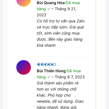
Được xếp
Bùi Quang Hòa
Đã mua
5
hạng
5
hàng
–
Tháng 9 21,
sao
2022
Có hỗ trợ tư vấn qua Zalo
và trực tiếp luôn. Giá quá
tốt, sinh viên cũng mua
được. Bên này giao hàng
khá nhanh
Được xếp
Bùi Thiên Hùng
Đã mua
5
hạng
5
hàng
–
Tháng 8 7, 2023
sao
Giá thành sản phẩm rẻ
hơn so với những chỗ
khác. Phù hợp cho
newbie, dễ sử dụng. Giao
hàng nhanh, đúng giờ.