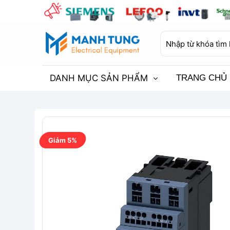
Bỏ
qua
nội
Tìm
dung
kiếm:
DANH MỤC SẢN PHẨM
TRANG CHỦ
Giảm 5%