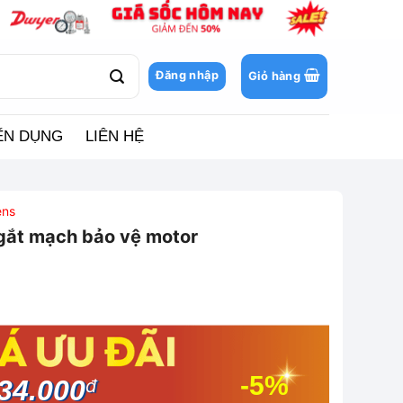
Đăng nhập
Giỏ hàng
ỂN DỤNG
LIÊN HỆ
ens
ắt mạch bảo vệ motor
-5%
34.000
đ