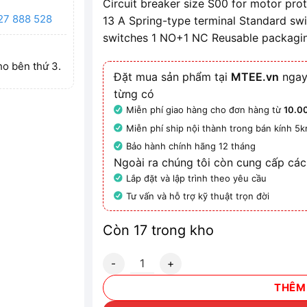
Circuit breaker size S00 for motor pro
27 888 528
13 A Spring-type terminal Standard swi
switches 1 NO+1 NC Reusable packagin
ho bên thứ 3.
Đặt mua sản phẩm tại
MTEE.vn
ngay
từng có
Miễn phí giao hàng cho đơn hàng từ
10.0
Miễn phí ship nội thành trong bán kính 5
Bảo hành chính hãng 12 tháng
Ngoài ra chúng tôi còn cung cấp các
Lắp đặt và lập trình theo yêu cầu
Tư vấn và hỗ trợ kỹ thuật trọn đời
Còn 17 trong kho
3RV2011-0JA25-Z X95 - Bộ ngắt mạch bảo
THÊM