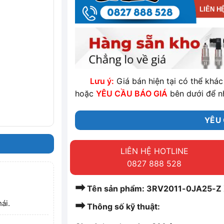
LIÊN H
Lưu ý:
Giá bán hiện tại có thể khác 
hoặc
YÊU CẦU BÁO GIÁ
bên dưới để n
YÊU 
LIÊN HỆ HOTLINE
0827 888 528
➡
Tên sản phẩm: 3RV2011-0JA25-Z X
➡
ái.
Thông số kỹ thuật: