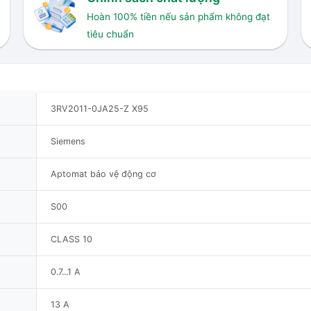
Hoàn 100% tiền nếu sản phẩm không đạt
tiêu chuẩn
3RV2011-0JA25-Z X95
Siemens
Aptomat bảo vệ động cơ
S00
CLASS 10
0.7...1 A
13 A