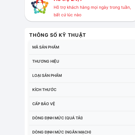
Hỗ trợ khách hàng mọi ngày trong tuần,
bất cứ lúc nào
THÔNG SỐ KỸ THUẬT
MÃ SẢN PHẨM
THƯƠNG HIỆU
LOẠI SẢN PHẨM
KÍCH THƯỚC
CẤP BẢO VỆ
DÒNG ĐỊNH MỨC (QUÁ TẢI)
DÒNG ĐỊNH MỨC (NGẮN MẠCH)