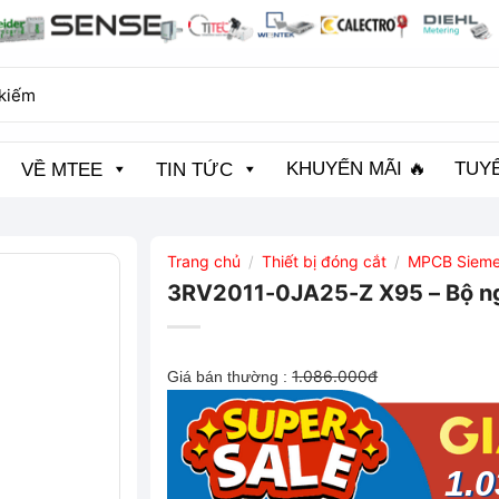
KHUYẾN MÃI 🔥
TUY
VỀ MTEE
TIN TỨC
Trang chủ
Thiết bị đóng cắt
MPCB Siem
/
/
3RV2011-0JA25-Z X95 – Bộ ng
1.086.000đ
Giá bán thường :
1.0