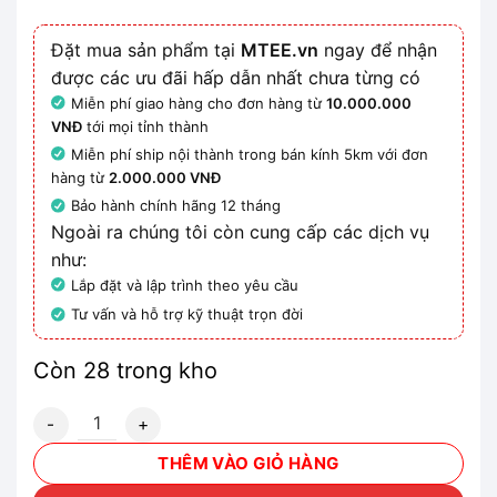
Đặt mua sản phẩm tại
MTEE.vn
ngay để nhận
được các ưu đãi hấp dẫn nhất chưa từng có
Miễn phí giao hàng cho đơn hàng từ
10.000.000
VNĐ
tới mọi tỉnh thành
Miễn phí ship nội thành trong bán kính 5km với đơn
hàng từ
2.000.000 VNĐ
Bảo hành chính hãng 12 tháng
Ngoài ra chúng tôi còn cung cấp các dịch vụ
như:
Lắp đặt và lập trình theo yêu cầu
Tư vấn và hỗ trợ kỹ thuật trọn đời
Còn 28 trong kho
3RV2011-1BA10 Bộ ngắt mạch bảo vệ motor size S00 số lư
THÊM VÀO GIỎ HÀNG