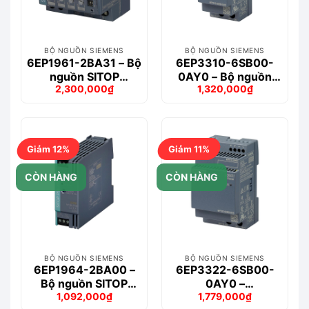
BỘ NGUỒN SIEMENS
BỘ NGUỒN SIEMENS
6EP1961-2BA31 – Bộ
6EP3310-6SB00-
nguồn SITOP
0AY0 – Bộ nguồn
2,300,000
₫
1,320,000
₫
PSE200U 3 A
LOGO!POWER 5 V /
Giá
Giá
Giá
Giá
Selectivity
3 A Stabilized
gốc
hiện
gốc
hiện
là:
tại
là:
tại
2,622,000₫.
là:
1,584,000₫.
là:
2,300,000₫.
1,320,000₫.
Giảm 12%
Giảm 11%
CÒN HÀNG
CÒN HÀNG
BỘ NGUỒN SIEMENS
BỘ NGUỒN SIEMENS
6EP1964-2BA00 –
6EP3322-6SB00-
Bộ nguồn SITOP
0AY0 –
1,092,000
₫
1,779,000
₫
PSE202U 10A
LOGO!POWER 12
Giá
Giá
Giá
Giá