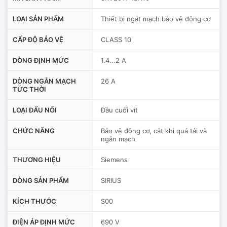
LOẠI SẢN PHẨM
Thiết bị ngắt mạch bảo vệ động cơ
CẤP ĐỘ BẢO VỆ
CLASS 10
DÒNG ĐỊNH MỨC
1.4...2 A
DÒNG NGẮN MẠCH
26 A
TỨC THỜI
LOẠI ĐẤU NỐI
Đầu cuối vít
CHỨC NĂNG
Bảo vệ động cơ, cắt khi quá tải và
ngắn mạch
THƯƠNG HIỆU
Siemens
DÒNG SẢN PHẨM
SIRIUS
KÍCH THƯỚC
S00
ĐIỆN ÁP ĐỊNH MỨC
690 V