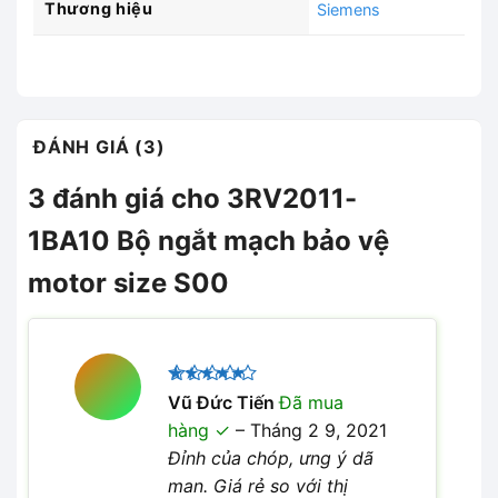
Thương hiệu
Siemens
ĐÁNH GIÁ (3)
3 đánh giá cho
3RV2011-
1BA10 Bộ ngắt mạch bảo vệ
motor size S00
Được xếp
Vũ Đức Tiến
Đã mua
5
hạng
5
hàng
–
Tháng 2 9, 2021
sao
Đỉnh của chóp, ưng ý dã
man. Giá rẻ so với thị