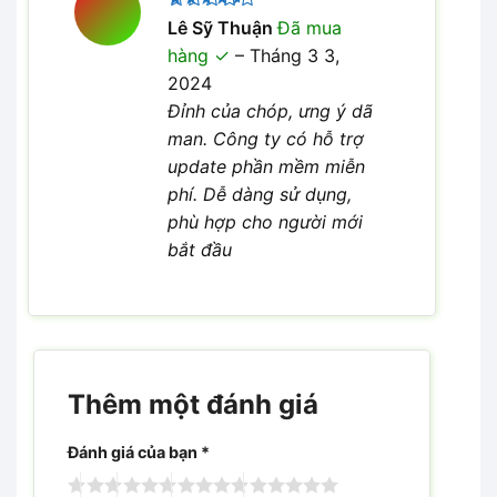
Được
Lê Sỹ Thuận
Đã mua
xếp hạng
hàng
–
Tháng 3 3,
4
5 sao
2024
Đỉnh của chóp, ưng ý dã
man. Công ty có hỗ trợ
update phần mềm miễn
phí. Dễ dàng sử dụng,
phù hợp cho người mới
bắt đầu
Thêm một đánh giá
Đánh giá của bạn
*