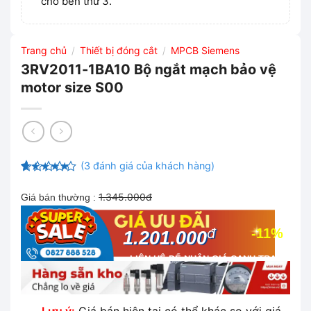
cho bên thứ 3.
Trang chủ
Thiết bị đóng cắt
MPCB Siemens
/
/
3RV2011-1BA10 Bộ ngắt mạch bảo vệ
motor size S00
(
3
đánh giá của khách hàng)
4.67
3
trên
5 dựa trên
1.345.000đ
Giá bán thường :
đánh giá
đ
-11%
1.201.000
LIÊN HỆ ĐỂ NHẬN GIÁ CẠNH TRANH
NHẤT THỊ TRƯỜNG