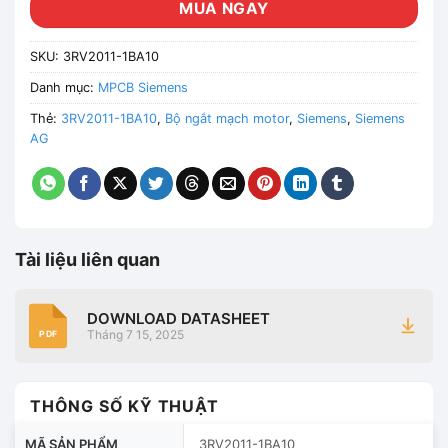
MUA NGAY
SKU:
3RV2011-1BA10
Danh mục:
MPCB Siemens
Thẻ:
3RV2011-1BA10
,
Bộ ngắt mạch motor
,
Siemens
,
Siemens
AG
Tài liệu liên quan
DOWNLOAD DATASHEET
Tháng 7 15, 2025
PDF
THÔNG SỐ KỸ THUẬT
MÃ SẢN PHẨM
3RV2011-1BA10