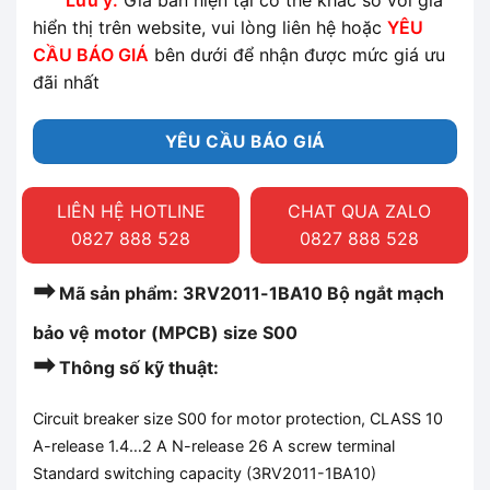
Lưu ý:
Giá bán hiện tại có thể khác so với giá
hiển thị trên website, vui lòng liên hệ hoặc
YÊU
CẦU BÁO GIÁ
bên dưới để nhận được mức giá ưu
đãi nhất
YÊU CẦU BÁO GIÁ
LIÊN HỆ HOTLINE
CHAT QUA ZALO
0827 888 528
0827 888 528
➡
Mã sản phẩm: 3RV2011-1BA10 Bộ ngắt mạch
bảo vệ motor (MPCB) size S00
➡
Thông số kỹ thuật:
Circuit breaker size S00 for motor protection, CLASS 10
A-release 1.4…2 A N-release 26 A screw terminal
Standard switching capacity (3RV2011-1BA10)