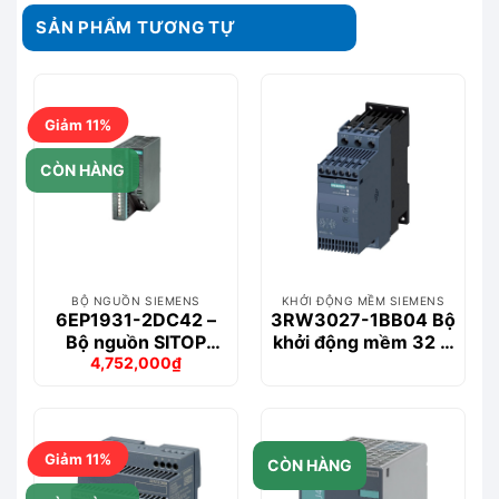
SẢN PHẨM TƯƠNG TỰ
Giảm 11%
CÒN HÀNG
BỘ NGUỒN SIEMENS
KHỞI ĐỘNG MỀM SIEMENS
6EP1931-2DC42 –
3RW3027-1BB04 Bộ
Bộ nguồn SITOP
khởi động mềm 32 A
4,752,000
₫
Module 24 V USC
– 15 kW/400 V
Giá
Giá
DC/6A
gốc
hiện
là:
tại
5,322,000₫.
là:
4,752,000₫.
Giảm 11%
CÒN HÀNG