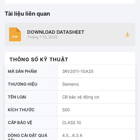
Tài liệu liên quan
DOWNLOAD DATASHEET
Tháng 7 15, 2025
PDF
THÔNG SỐ KỸ THUẬT
MÃ SẢN PHẨM
3RV2011-1GA25
THƯƠNG HIỆU
Siemens
TÊN LOẠI
CB bảo vệ động cơ
KÍCH THƯỚC
S00
CẤP BẢO VỆ
CLASS 10
DÒNG CÀI ĐẶT QUÁ
4.5...6.3 A