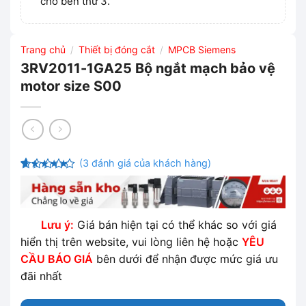
cho bên thứ 3.
Trang chủ
Thiết bị đóng cắt
MPCB Siemens
/
/
3RV2011-1GA25 Bộ ngắt mạch bảo vệ
motor size S00
(
3
đánh giá của khách hàng)
4.67
3
trên
5 dựa trên
đánh giá
Lưu ý:
Giá bán hiện tại có thể khác so với giá
hiển thị trên website, vui lòng liên hệ hoặc
YÊU
CẦU BÁO GIÁ
bên dưới để nhận được mức giá ưu
đãi nhất