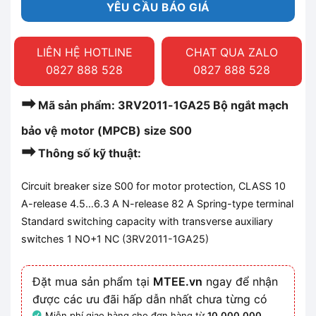
YÊU CẦU BÁO GIÁ
LIÊN HỆ HOTLINE
CHAT QUA ZALO
0827 888 528
0827 888 528
➡
Mã sản phẩm: 3RV2011-1GA25 Bộ ngắt mạch
bảo vệ motor (MPCB) size S00
➡
Thông số kỹ thuật:
Circuit breaker size S00 for motor protection, CLASS 10
A-release 4.5…6.3 A N-release 82 A Spring-type terminal
Standard switching capacity with transverse auxiliary
switches 1 NO+1 NC (3RV2011-1GA25
)
Đặt mua sản phẩm tại
MTEE.vn
ngay để nhận
được các ưu đãi hấp dẫn nhất chưa từng có
Miễn phí giao hàng cho đơn hàng từ
10.000.000