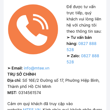
Để được tư vấn
trực tiếp, quý
khách vui lòng liên
hệ với chúng tôi
theo thông tin sau:
➢ Tư vấn bán
hàng:
0827 888
528
➢ Zalo:
0827 888
528
➢ Email:
info@mtee.vn
TRỤ SỞ CHÍNH
Địa chỉ:
Số 16E/2 Đường số 17, Phường Hiệp Bình,
Thành phố Hồ Chí Minh
MST:
0314561574
Cảm ơn quý khách đã truy cập vào
website
MTEE.VN
. Kính chúc quý khách nhận được