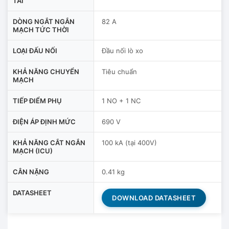
TẢI
DÒNG NGẮT NGẮN
82 A
MẠCH TỨC THỜI
LOẠI ĐẤU NỐI
Đầu nối lò xo
KHẢ NĂNG CHUYỂN
Tiêu chuẩn
MẠCH
TIẾP ĐIỂM PHỤ
1 NO + 1 NC
ĐIỆN ÁP ĐỊNH MỨC
690 V
KHẢ NĂNG CẮT NGẮN
100 kA (tại 400V)
MẠCH (ICU)
CÂN NẶNG
0.41 kg
DATASHEET
DOWNLOAD DATASHEET