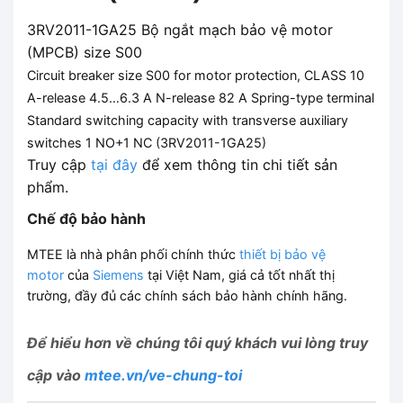
3RV2011-1GA25 Bộ ngắt mạch bảo vệ motor
(MPCB) size S00
Circuit breaker size S00 for motor protection, CLASS 10
A-release 4.5…6.3 A N-release 82 A Spring-type terminal
Standard switching capacity with transverse auxiliary
switches 1 NO+1 NC (
3RV2011-1GA25
)
Truy cập
tại đây
để xem thông tin chi tiết sản
phẩm.
Chế độ bảo hành
MTEE là nhà phân phối chính thức
thiết bị bảo vệ
motor
của
Siemens
tại Việt Nam, giá cả tốt nhất thị
trường, đầy đủ các chính sách bảo hành chính hãng.
Để hiểu hơn về chúng tôi
quý khách vui lòng truy
cập vào
mtee.vn/ve-chung-toi