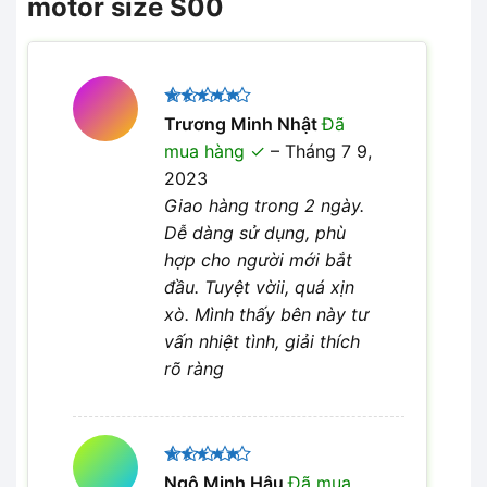
motor size S00
Được xếp
Trương Minh Nhật
Đã
5
hạng
5
mua hàng
–
Tháng 7 9,
sao
2023
Giao hàng trong 2 ngày.
Dễ dàng sử dụng, phù
hợp cho người mới bắt
đầu. Tuyệt vờii, quá xịn
xò. Mình thấy bên này tư
vấn nhiệt tình, giải thích
rõ ràng
Được xếp
Ngô Minh Hậu
Đã mua