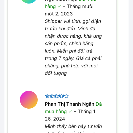
5
hạng
5
hàng
–
Tháng mười
sao
một 2, 2023
Shipper vui tính, gọi điện
trước khi đến. Mình đã
nhận được hàng, khá ưng
sản phẩm, chính hãng
luôn. Miễn phí đổi trả
trong 7 ngày. Giá cả phải
chăng, phù hợp với mọi
đối tượng
Được
Phan Thị Thanh Ngân
Đã
xếp hạng
mua hàng
–
Tháng 1
4
5 sao
26, 2024
Mình thấy bên này tư vấn