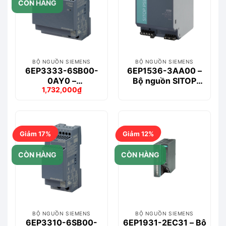
CÒN HÀNG
BỘ NGUỒN SIEMENS
BỘ NGUỒN SIEMENS
6EP3333-6SB00-
6EP1536-3AA00 –
0AY0 –
Bộ nguồn SITOP
1,732,000
₫
LOGO!POWER 24
PSU400M 20 A
Giá
Giá
V/4 A Stabilized
DC/DC
gốc
hiện
là:
tại
1,957,000₫.
là:
1,732,000₫.
Giảm 17%
Giảm 12%
CÒN HÀNG
CÒN HÀNG
BỘ NGUỒN SIEMENS
BỘ NGUỒN SIEMENS
6EP3310-6SB00-
6EP1931-2EC31 – Bộ