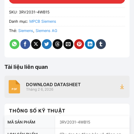
SKU:
3RV2031-4WB15
Danh mục:
MPCB Siemens
Thẻ:
Siemens
,
Siemens AG
Tài liệu liên quan
DOWNLOAD DATASHEET
Tháng 2 6, 2026
PDF
THÔNG SỐ KỸ THUẬT
MÃ SẢN PHẨM
3RV2031-4WB15