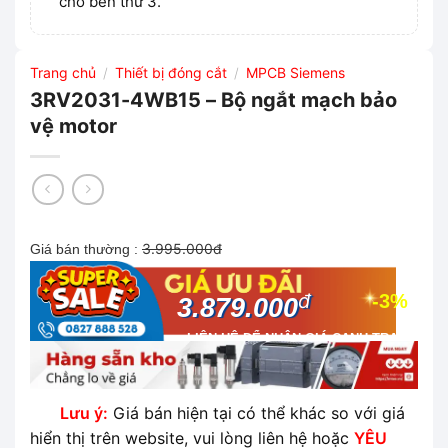
cho bên thứ 3.
Trang chủ
Thiết bị đóng cắt
MPCB Siemens
/
/
3RV2031-4WB15 – Bộ ngắt mạch bảo
vệ motor
3.995.000đ
Giá bán thường :
đ
-3%
3.879.000
LIÊN HỆ ĐỂ NHẬN GIÁ CẠNH TRANH
NHẤT THỊ TRƯỜNG
Lưu ý:
Giá bán hiện tại có thể khác so với giá
hiển thị trên website, vui lòng liên hệ hoặc
YÊU