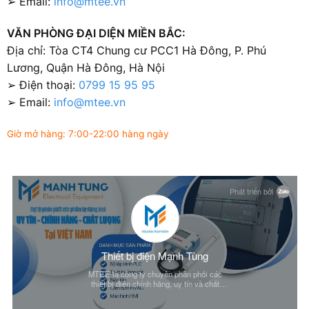
➢ Email:
info@mtee.vn
VĂN PHÒNG ĐẠI DIỆN MIỀN BẮC:
Địa chỉ: Tòa CT4 Chung cư PCC1 Hà Đông, P. Phú
Lương, Quận Hà Đông, Hà Nội
➢ Điện thoại:
0799 15 95 95
➢ Email:
info@mtee.vn
Giờ mở hàng: 7:00-22:00 hàng ngày