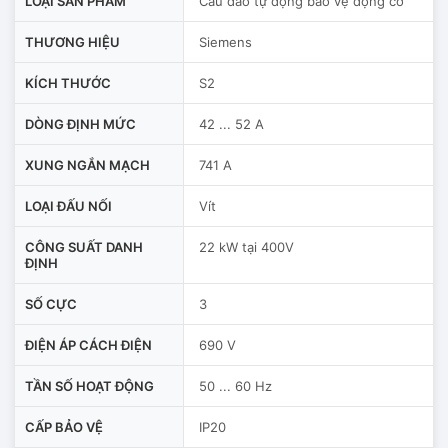
LOẠI SẢN PHẨM
Cầu dao tự động bảo vệ động cơ
THƯƠNG HIỆU
Siemens
KÍCH THƯỚC
S2
DÒNG ĐỊNH MỨC
42 ... 52 A
XUNG NGẮN MẠCH
741 A
LOẠI ĐẤU NỐI
Vít
CÔNG SUẤT DANH
22 kW tại 400V
ĐỊNH
SỐ CỰC
3
ĐIỆN ÁP CÁCH ĐIỆN
690 V
TẦN SỐ HOẠT ĐỘNG
50 ... 60 Hz
CẤP BẢO VỆ
IP20