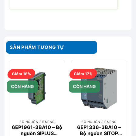
SẢN PHẨM TƯƠNG TỰ
Giảm 16%
Giảm 17%
CÒN HÀNG
CÒN HÀNG
BỘ NGUỒN SIEMENS
BỘ NGUỒN SIEMENS
6EP1961-3BA10 – Bộ
6EP1336-3BA10 –
nguồn SIPLUS
Bộ nguồn SITOP