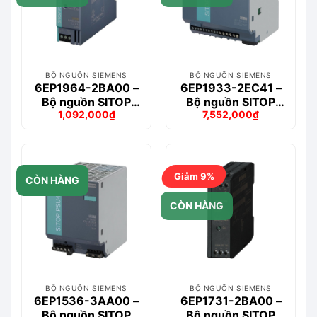
BỘ NGUỒN SIEMENS
BỘ NGUỒN SIEMENS
6EP1964-2BA00 –
6EP1933-2EC41 –
Bộ nguồn SITOP
Bộ nguồn SITOP
1,092,000
₫
7,552,000
₫
PSE202U 10A
UPS500S
Giá
Giá
Giá
Giá
Redundancy
Maintenance free
gốc
hiện
gốc
hiện
là:
tại
là:
tại
1,244,000₫.
là:
8,609,000₫.
là:
1,092,000₫.
7,552,000₫.
Giảm 9%
CÒN HÀNG
CÒN HÀNG
BỘ NGUỒN SIEMENS
BỘ NGUỒN SIEMENS
6EP1536-3AA00 –
6EP1731-2BA00 –
Bộ nguồn SITOP
Bộ nguồn SITOP