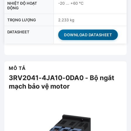
NHIỆT ĐỘ HOẠT
-20 ... +60 °C
ĐỘNG
TRỌNG LƯỢNG
2.233 kg
DATASHEET
DOWNLOAD DATASHEET
MÔ TẢ
3RV2041-4JA10-0DA0 - Bộ ngắt
mạch bảo vệ motor