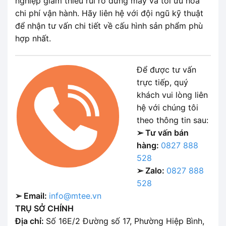
nghiệp giảm thiểu rủi ro dừng máy và tối ưu hóa
chi phí vận hành. Hãy liên hệ với đội ngũ kỹ thuật
để nhận tư vấn chi tiết về cấu hình sản phẩm phù
hợp nhất.
Để được tư vấn
trực tiếp, quý
khách vui lòng liên
hệ với chúng tôi
theo thông tin sau:
➢ Tư vấn bán
hàng:
0827 888
528
➢ Zalo:
0827 888
528
➢ Email:
info@mtee.vn
TRỤ SỞ CHÍNH
Địa chỉ:
Số 16E/2 Đường số 17, Phường Hiệp Bình,