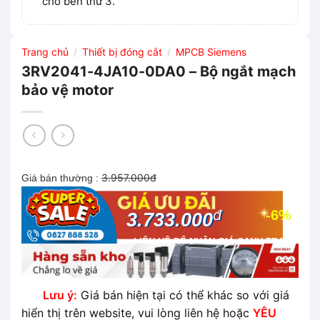
cho bên thứ 3.
Trang chủ
Thiết bị đóng cắt
MPCB Siemens
/
/
3RV2041-4JA10-0DA0 – Bộ ngắt mạch
bảo vệ motor
3.957.000đ
Giá bán thường :
đ
-6%
3.733.000
LIÊN HỆ ĐỂ NHẬN GIÁ CẠNH TRANH
NHẤT THỊ TRƯỜNG
Lưu ý:
Giá bán hiện tại có thể khác so với giá
hiển thị trên website, vui lòng liên hệ hoặc
YÊU