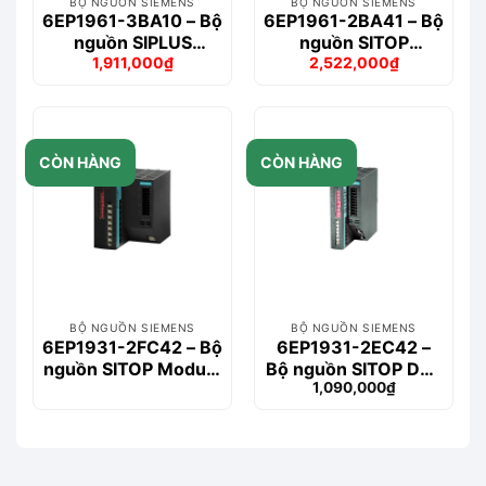
BỘ NGUỒN SIEMENS
BỘ NGUỒN SIEMENS
6EP1961-3BA10 – Bộ
6EP1961-2BA41 – Bộ
nguồn SIPLUS
nguồn SITOP
1,911,000
₫
2,522,000
₫
modular signaling
PSE200U 10 A
Giá
Giá
Giá
Giá
module
Selectivity
gốc
hiện
gốc
hiện
là:
tại
là:
tại
2,274,000₫.
là:
2,950,000₫.
là:
1,911,000₫.
2,522,000₫.
CÒN HÀNG
CÒN HÀNG
BỘ NGUỒN SIEMENS
BỘ NGUỒN SIEMENS
6EP1931-2FC42 – Bộ
6EP1931-2EC42 –
nguồn SITOP Module
Bộ nguồn SITOP DC-
1,090,000
₫
24 V DC USV/40A
USV Module 24 V/15
A