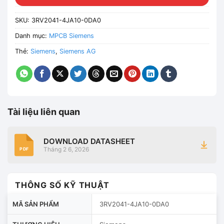
SKU:
3RV2041-4JA10-0DA0
Danh mục:
MPCB Siemens
Thẻ:
Siemens
,
Siemens AG
Tài liệu liên quan
DOWNLOAD DATASHEET
Tháng 2 6, 2026
PDF
THÔNG SỐ KỸ THUẬT
MÃ SẢN PHẨM
3RV2041-4JA10-0DA0