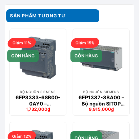
SẢN PHẨM TƯƠNG TỰ
Giảm 11%
Giảm 15%
CÒN HÀNG
CÒN HÀNG
BỘ NGUỒN SIEMENS
BỘ NGUỒN SIEMENS
6EP3333-6SB00-
6EP1337-3BA00 –
0AY0 –
Bộ nguồn SITOP
1,732,000
₫
9,915,000
₫
LOGO!POWER 24
PSU100M 40 A
Giá
Giá
Giá
Giá
V/4 A Stabilized
gốc
hiện
gốc
hiện
là:
tại
là:
tại
1,957,000₫.
là:
11,699,000₫.
là:
1,732,000₫.
9,915,000₫.
Giảm 12%
CÒN HÀNG