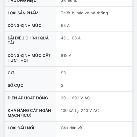
THƯƠNG HIỆU
Siemens
LOẠI SẢN PHẨM
Thiết bị bảo vệ hệ thống
DÒNG ĐỊNH MỨC
63 A
DẢI ĐIỀU CHỈNH QUÁ
45 ... 63 A
TẢI
DÒNG ĐỊNH MỨC CẮT
819 A
TỨC THỜI
CỠ
S3
SỐ CỰC
3
ĐIỆN ÁP HOẠT ĐỘNG
20 ... 690 V AC
KHẢ NĂNG CẮT NGẮN
100 kA tại 240 V AC
MẠCH (ICU)
LOẠI ĐẤU NỐI
Cầu đấu vít