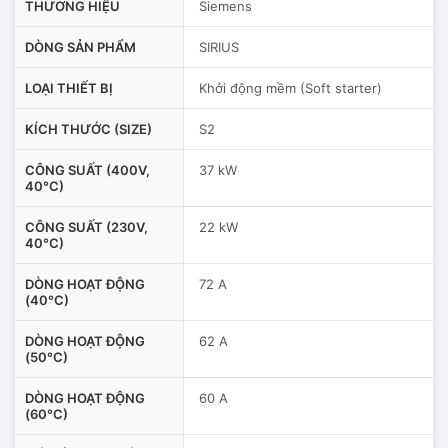
THƯƠNG HIỆU
Siemens
DÒNG SẢN PHẨM
SIRIUS
LOẠI THIẾT BỊ
Khởi động mềm (Soft starter)
KÍCH THƯỚC (SIZE)
S2
CÔNG SUẤT (400V,
37 kW
40°C)
CÔNG SUẤT (230V,
22 kW
40°C)
DÒNG HOẠT ĐỘNG
72 A
(40°C)
DÒNG HOẠT ĐỘNG
62 A
(50°C)
DÒNG HOẠT ĐỘNG
60 A
(60°C)