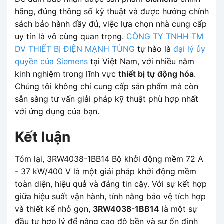
hãng, đúng thông số kỹ thuật và được hưởng chính
sách bảo hành đầy đủ, việc lựa chọn nhà cung cấp
uy tín là vô cùng quan trọng.
CÔNG TY TNHH TM
DV THIẾT BỊ ĐIỆN MẠNH TÙNG
tự hào là
đại lý ủy
quyền của Siemens
tại Việt Nam, với nhiều năm
kinh nghiệm trong lĩnh vực
thiết bị tự động hóa
.
Chúng tôi không chỉ cung cấp sản phẩm mà còn
sẵn sàng tư vấn giải pháp kỹ thuật phù hợp nhất
với ứng dụng của bạn.
Kết luận
Tóm lại, 3RW4038-1BB14 Bộ khởi động mềm 72 A
- 37 kW/400 V là một giải pháp khởi động mềm
toàn diện, hiệu quả và đáng tin cậy. Với sự kết hợp
giữa hiệu suất vận hành, tính năng bảo vệ tích hợp
và thiết kế nhỏ gọn,
3RW4038-1BB14
là một sự
đầu tư hợp lý để nâng cao độ bền và sự ổn định