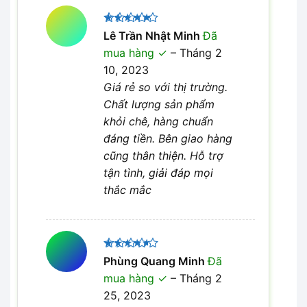
Được xếp
Lê Trần Nhật Minh
Đã
5
hạng
5
mua hàng
–
Tháng 2
sao
10, 2023
Giá rẻ so với thị trường.
Chất lượng sản phẩm
khỏi chê, hàng chuẩn
đáng tiền. Bên giao hàng
cũng thân thiện. Hỗ trợ
tận tình, giải đáp mọi
thắc mắc
Được
Phùng Quang Minh
Đã
xếp hạng
mua hàng
–
Tháng 2
4
5 sao
25, 2023