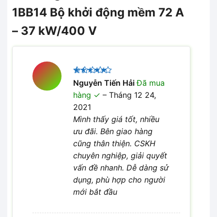
1BB14 Bộ khởi động mềm 72 A
– 37 kW/400 V
Được xếp
Nguyễn Tiến Hải
Đã mua
5
hạng
5
hàng
–
Tháng 12 24,
sao
2021
Mình thấy giá tốt, nhiều
ưu đãi. Bên giao hàng
cũng thân thiện. CSKH
chuyên nghiệp, giải quyết
vấn đề nhanh. Dễ dàng sử
dụng, phù hợp cho người
mới bắt đầu