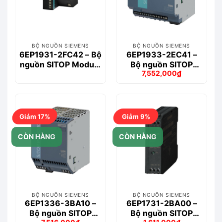
BỘ NGUỒN SIEMENS
BỘ NGUỒN SIEMENS
6EP1931-2FC42 – Bộ
6EP1933-2EC41 –
nguồn SITOP Module
Bộ nguồn SITOP
7,552,000
₫
24 V DC USV/40A
UPS500S
Giá
Giá
Maintenance free
gốc
hiện
là:
tại
8,609,000₫.
là:
7,552,000₫.
Giảm 17%
Giảm 9%
CÒN HÀNG
CÒN HÀNG
BỘ NGUỒN SIEMENS
BỘ NGUỒN SIEMENS
6EP1336-3BA10 –
6EP1731-2BA00 –
Bộ nguồn SITOP
Bộ nguồn SITOP