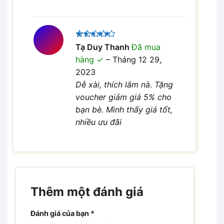
Được xếp
Tạ Duy Thanh
Đã mua
5
hạng
5
hàng
–
Tháng 12 29,
sao
2023
Dễ xài, thích lắm nà. Tặng
voucher giảm giá 5% cho
bạn bè. Mình thấy giá tốt,
nhiều ưu đãi
Thêm một đánh giá
Đánh giá của bạn
*