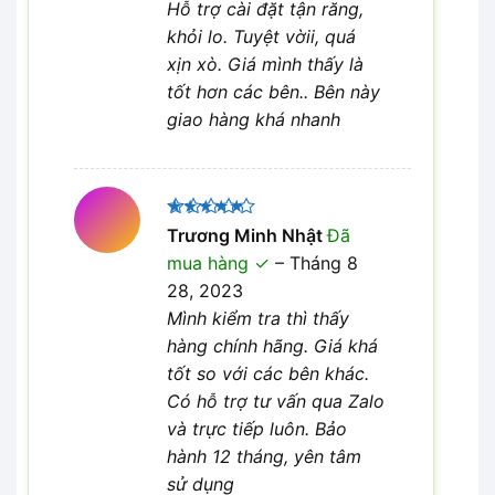
Hỗ trợ cài đặt tận răng,
khỏi lo. Tuyệt vờii, quá
xịn xò. Giá mình thấy là
tốt hơn các bên.. Bên này
giao hàng khá nhanh
Được xếp
Trương Minh Nhật
Đã
5
hạng
5
mua hàng
–
Tháng 8
sao
28, 2023
Mình kiểm tra thì thấy
hàng chính hãng. Giá khá
tốt so với các bên khác.
Có hỗ trợ tư vấn qua Zalo
và trực tiếp luôn. Bảo
hành 12 tháng, yên tâm
sử dụng