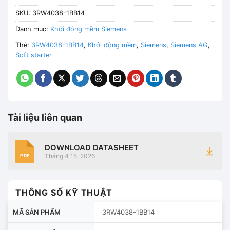
SKU:
3RW4038-1BB14
Danh mục:
Khởi động mềm Siemens
Thẻ:
3RW4038-1BB14
,
Khởi động mềm
,
Siemens
,
Siemens AG
,
Soft starter
Tài liệu liên quan
DOWNLOAD DATASHEET
Tháng 4 15, 2026
PDF
THÔNG SỐ KỸ THUẬT
MÃ SẢN PHẨM
3RW4038-1BB14