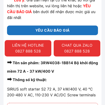
Lưu ý:
Giá bán hiện tại có thể khác so với giá
hiển thị trên website, vui lòng liên hệ hoặc
YÊU
CẦU BÁO GIÁ
bên dưới để nhận được mức giá ưu
đãi nhất
YÊU CẦU BÁO GIÁ
LIÊN HỆ HOTLINE
CHAT QUA ZALO
0827 888 528
0827 888 528
➡
Tên sản phẩm: 3RW4038-1BB14 Bộ khởi động
mềm 72 A - 37 kW/400 V
➡
Thông số kỹ thuật:
SIRIUS soft starter S2 72 A, 37 kW/400 V, 40 °C
200-480 V AC, 110-230 V AC/DC Screw terminals