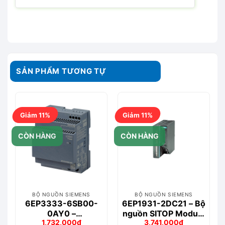
SẢN PHẨM TƯƠNG TỰ
Giảm 11%
Giảm 11%
CÒN HÀNG
CÒN HÀNG
BỘ NGUỒN SIEMENS
BỘ NGUỒN SIEMENS
6EP3333-6SB00-
6EP1931-2DC21 – Bộ
0AY0 –
nguồn SITOP Module
1,732,000
₫
3,741,000
₫
LOGO!POWER 24
24 V USC DC/6A