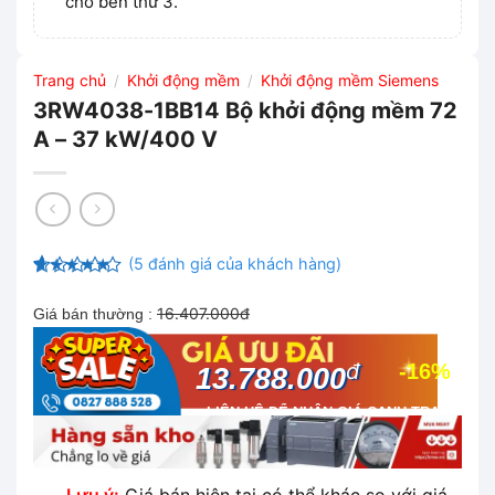
cho bên thứ 3.
Trang chủ
Khởi động mềm
Khởi động mềm Siemens
/
/
3RW4038-1BB14 Bộ khởi động mềm 72
A – 37 kW/400 V
(
5
đánh giá của khách hàng)
4.8
5
trên 5
dựa trên
16.407.000đ
Giá bán thường :
đánh giá
đ
-16%
13.788.000
LIÊN HỆ ĐỂ NHẬN GIÁ CẠNH TRANH
NHẤT THỊ TRƯỜNG