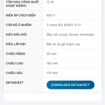
TỔN HAO CÔNG SUẤT
15 W
(HOẠT ĐỘNG)
ĐIỆN ÁP CÁCH ĐIỆN
600 V
CẤP ĐỘ Ô NHIỄM
3 (theo IEC 60947-4-2)
KIỂU ĐẤU NỐI
Đầu nối-cosse (Screw terminals)
KIỂU LẮP ĐẶT
Bắt vít và gài thanh ray
CHIỀU RỘNG
55 mm
CHIỀU CAO
160 mm
CHIỀU SÂU
170 mm
DATASHEET
DOWNLOAD DATASHEET