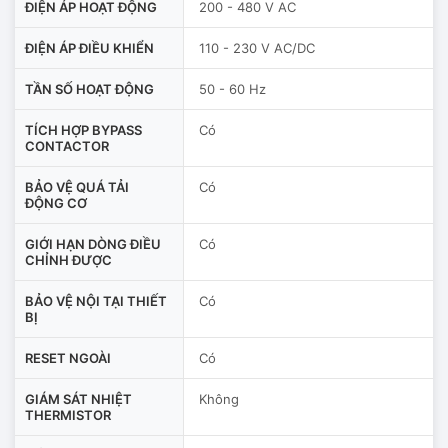
ĐIỆN ÁP HOẠT ĐỘNG
200 - 480 V AC
ĐIỆN ÁP ĐIỀU KHIỂN
110 - 230 V AC/DC
TẦN SỐ HOẠT ĐỘNG
50 - 60 Hz
TÍCH HỢP BYPASS
Có
CONTACTOR
BẢO VỆ QUÁ TẢI
Có
ĐỘNG CƠ
GIỚI HẠN DÒNG ĐIỀU
Có
CHỈNH ĐƯỢC
BẢO VỆ NỘI TẠI THIẾT
Có
BỊ
RESET NGOÀI
Có
GIÁM SÁT NHIỆT
Không
THERMISTOR