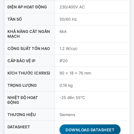
ĐIỆN ÁP HOẠT ĐỘNG
230/400V AC
TẦN SỐ
50/60 Hz
KHẢ NĂNG CẮT NGẮN
6kA
MẠCH
CÔNG SUẤT TỔN HAO
1.2 W/cực
CẤP BẢO VỆ IP
IP20
KÍCH THƯỚC (CXRXS)
90 x 18 x 76 mm
TRỌNG LƯỢNG
0.16 kg
NHIỆT ĐỘ HOẠT
-25 đến 55°C
ĐỘNG
THƯƠNG HIỆU
Siemens
DATASHEET
DOWNLOAD DATASHEET