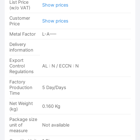
List Price
Show prices
(w/o VAT)
Customer
Show prices
Price
Metal Factor
L-A—–
Delivery
information
Export
Control
AL : N / ECCN : N
Regulations
Factory
Production
5 Day/Days
Time
Net Weight
0.160 Kg
(kg)
Package size
unit of
Not available
measure