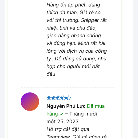
Hàng ổn áp phết, dùng
thích dã man. Giá rẻ so
với thị trường. Shipper rất
nhiệt tình và chu đáo,
giao hàng nhanh chóng
và đúng hẹn. Mình rất hài
lòng với dịch vụ của công
ty.. Dễ dàng sử dụng, phù
hợp cho người mới bắt
đầu
Được xếp
Nguyễn Phú Lực
Đã mua
5
hạng
5
hàng
–
Tháng mười
sao
một 25, 2023
Hỗ trợ cài đặt qua
Teamview. Giá cả cũng rẻ