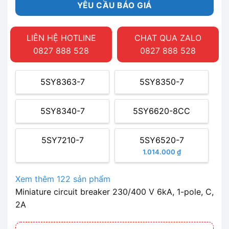
YÊU CẦU BÁO GIÁ
LIÊN HỆ HOTLINE
CHAT QUA ZALO
0827 888 528
0827 888 528
5SY8363-7
5SY8350-7
5SY8340-7
5SY6620-8CC
5SY7210-7
5SY6520-7
1.014.000 ₫
Xem thêm 122 sản phẩm
Miniature circuit breaker 230/400 V 6kA, 1-pole, C,
2A