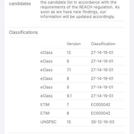
the candidate list in accordance with the
candidates
requirements of the REACH regulation. As
soon as we have new findings, our
information will be updated accordingly.
Classifications
Version
Classification
eClass
12
27-14-19-01
eClass
6
27-14-19-01
eClass
7.1
27-14-19-01
eClass
8
27-14-19-01
eClass
9
27-14-19-01
eClass
9.1
27-14-19-01
ETIM
7
EC000042
ETIM
8
EC000042
UNSPSC
15
39-12-16-03