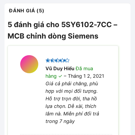
ĐÁNH GIÁ (5)
5 đánh giá cho
5SY6102-7CC –
MCB chỉnh dòng Siemens
Được xếp
Vũ Duy Hiếu
Đã mua
5
hạng
5
hàng
–
Tháng 1 2, 2021
sao
Giá cả phải chăng, phù
hợp với mọi đối tượng.
Hỗ trợ trọn đời, tha hồ
lựa chọn. Dễ xài, thích
lắm nà. Miễn phí đổi trả
trong 7 ngày