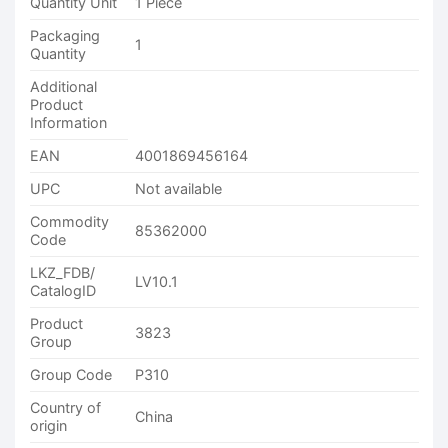
Quantity Unit
1 Piece
Packaging
1
Quantity
Additional
Product
Information
EAN
4001869456164
UPC
Not available
Commodity
85362000
Code
LKZ_FDB/
LV10.1
CatalogID
Product
3823
Group
Group Code
P310
Country of
China
origin