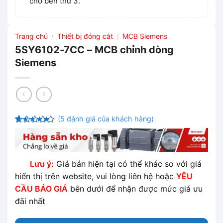
cho bên thứ 3.
Trang chủ
Thiết bị đóng cắt
MCB Siemens
/
/
5SY6102-7CC – MCB chỉnh dòng
Siemens
(
5
đánh giá của khách hàng)
4.6
5
trên 5
dựa trên
đánh giá
Lưu ý:
Giá bán hiện tại có thể khác so với giá
hiển thị trên website, vui lòng liên hệ hoặc
YÊU
CẦU BÁO GIÁ
bên dưới để nhận được mức giá ưu
đãi nhất