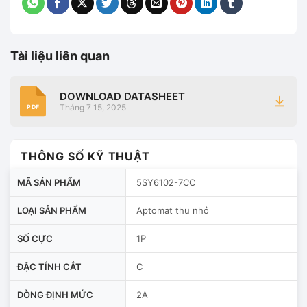
Tài liệu liên quan
DOWNLOAD DATASHEET
Tháng 7 15, 2025
PDF
THÔNG SỐ KỸ THUẬT
MÃ SẢN PHẨM
5SY6102-7CC
LOẠI SẢN PHẨM
Aptomat thu nhỏ
SỐ CỰC
1P
ĐẶC TÍNH CẮT
C
DÒNG ĐỊNH MỨC
2A