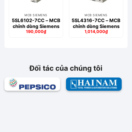
MCB SIEMENS
MCB SIEMENS
5SL6102-7CC – MCB
5SL4316-7CC – MCB
chỉnh dòng Siemens
chỉnh dòng Siemens
190,000
₫
1,014,000
₫
Giá
Giá
Giá
Giá
gốc
hiện
gốc
hiện
là:
tại
là:
tại
216,000₫.
là:
1,145,000₫.
là:
190,000₫.
1,014,000₫.
Đối tác của chúng tôi