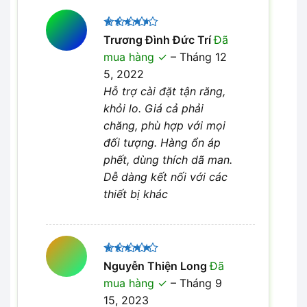
Được
Trương Đình Đức Trí
Đã
xếp hạng
mua hàng
–
Tháng 12
4
5 sao
5, 2022
Hỗ trợ cài đặt tận răng,
khỏi lo. Giá cả phải
chăng, phù hợp với mọi
đối tượng. Hàng ổn áp
phết, dùng thích dã man.
Dễ dàng kết nối với các
thiết bị khác
Được xếp
Nguyễn Thiện Long
Đã
5
hạng
5
mua hàng
–
Tháng 9
sao
15, 2023