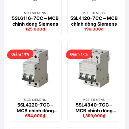
MCB SIEMENS
MCB SIEMENS
5SL6116-7CC – MCB
5SL4120-7CC – MCB
chỉnh dòng Siemens
chỉnh dòng Siemens
125,000
₫
196,000
₫
Giá
Giá
Giá
Giá
gốc
hiện
gốc
hiện
là:
tại
là:
tại
150,000₫.
là:
219,000₫.
là:
125,000₫.
196,000₫.
Giảm 14%
Giảm 17%
MCB SIEMENS
MCB SIEMENS
5SL4220-7CC –
5SL4340-7CC –
MCB chỉnh dòng
MCB chỉnh dòng
654,000
₫
1,399,000
₫
Siemens
Siemens
Giá
Giá
Giá
Giá
gốc
hiện
gốc
hiện
là:
tại
là:
tại