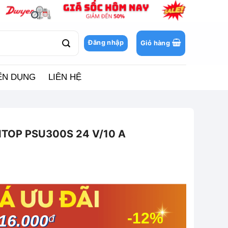
Đăng nhập
Giỏ hàng
ỂN DỤNG
LIÊN HỆ
ITOP PSU300S 24 V/10 A
-12%
16.000
đ