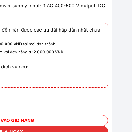
ower supply input: 3 AC 400-500 V output: DC
 để nhận được các ưu đãi hấp dẫn nhất chưa
00.000 VNĐ
tới mọi tỉnh thành
km với đơn hàng từ
2.000.000 VNĐ
 dịch vụ như:
S 24 V/10 A số lượng
 VÀO GIỎ HÀNG
MUA NGAY