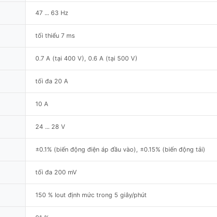
47 ... 63 Hz
tối thiểu 7 ms
0.7 A (tại 400 V), 0.6 A (tại 500 V)
tối đa 20 A
10 A
24 ... 28 V
±0.1% (biến động điện áp đầu vào), ±0.15% (biến động tải)
tối đa 200 mV
150 % Iout định mức trong 5 giây/phút