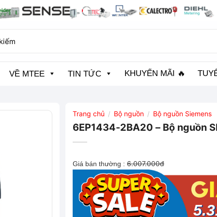
KHUYẾN MÃI 🔥
TUY
VỀ MTEE
TIN TỨC
Trang chủ
Bộ nguồn
Bộ nguồn Siemens
/
/
6EP1434-2BA20 – Bộ nguồn S
6.007.000đ
Giá bán thường :
5.3