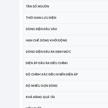
TẦN SỐ NGUỒN
THỜI GIAN LƯU ĐIỆN
DÒNG ĐIỆN ĐẦU VÀO
HẠN CHẾ DÒNG KHỞI ĐỘNG
DÒNG ĐIỆN ĐẦU RA ĐỊNH MỨC
ĐIỆN ÁP ĐẦU RA ĐIỀU CHỈNH
ĐỘ CHÍNH XÁC ĐIỀU KHIỂN ĐIỆN ÁP
ĐỘ NHIỄU GỢN SÓNG
KHẢ NĂNG QUÁ TẢI