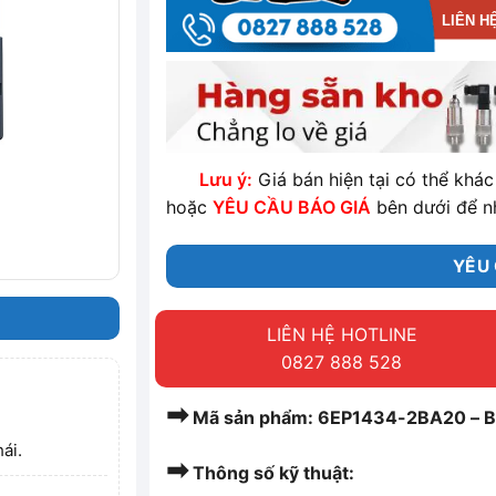
LIÊN H
Lưu ý:
Giá bán hiện tại có thể khác 
hoặc
YÊU CẦU BÁO GIÁ
bên dưới để n
YÊU 
LIÊN HỆ HOTLINE
0827 888 528
➡
Mã sản phẩm: 6EP1434-2BA20 – B
ái.
➡
Thông số kỹ thuật: