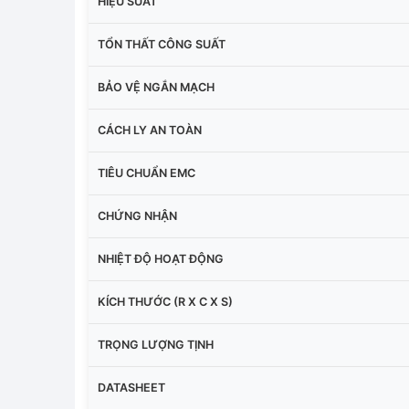
HIỆU SUẤT
TỔN THẤT CÔNG SUẤT
BẢO VỆ NGẮN MẠCH
CÁCH LY AN TOÀN
TIÊU CHUẨN EMC
CHỨNG NHẬN
NHIỆT ĐỘ HOẠT ĐỘNG
KÍCH THƯỚC (R X C X S)
TRỌNG LƯỢNG TỊNH
DATASHEET