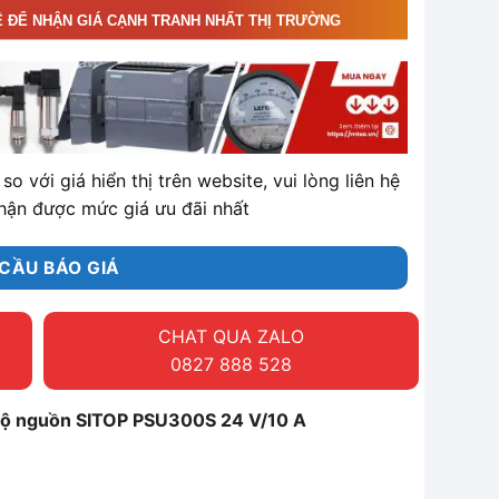
Ệ ĐỂ NHẬN GIÁ CẠNH TRANH NHẤT THỊ TRƯỜNG
so với giá hiển thị trên website, vui lòng liên hệ
hận được mức giá ưu đãi nhất
CẦU BÁO GIÁ
CHAT QUA ZALO
0827 888 528
ộ nguồn SITOP PSU300S 24 V/10 A