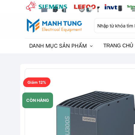
Bỏ
qua
nội
Tìm
dung
kiếm:
DANH MỤC SẢN PHẨM
TRANG CHỦ
Giảm 12%
CÒN HÀNG