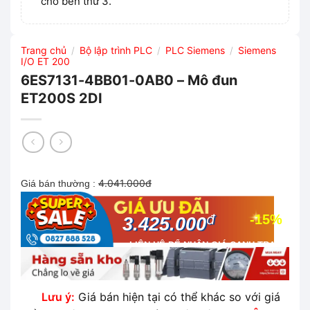
cho bên thứ 3.
Trang chủ
Bộ lập trình PLC
PLC Siemens
Siemens
/
/
/
I/O ET 200
6ES7131-4BB01-0AB0 – Mô đun
ET200S 2DI
4.041.000đ
Giá bán thường :
đ
-15%
3.425.000
LIÊN HỆ ĐỂ NHẬN GIÁ CẠNH TRANH
NHẤT THỊ TRƯỜNG
Lưu ý:
Giá bán hiện tại có thể khác so với giá