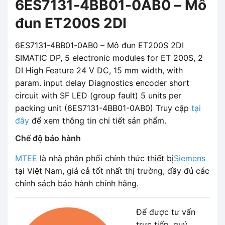
6ES7131-4BB01-0AB0 – Mô
đun ET200S 2DI
6ES7131-4BB01-0AB0 – Mô đun ET200S 2DI
SIMATIC DP, 5 electronic modules for ET 200S, 2
DI High Feature 24 V DC, 15 mm width, with
param. input delay Diagnostics encoder short
circuit with SF LED (group fault) 5 units per
packing unit (6ES7131-4BB01-0AB0) Truy cập
tại
đây
để xem thông tin chi tiết sản phẩm.
Chế độ bảo hành
MTEE
là nhà phân phối chính thức thiết bị
Siemens
tại Việt Nam, giá cả tốt nhất thị trường, đầy đủ các
chính sách bảo hành chính hãng.
Để được tư vấn
trực tiếp, quý