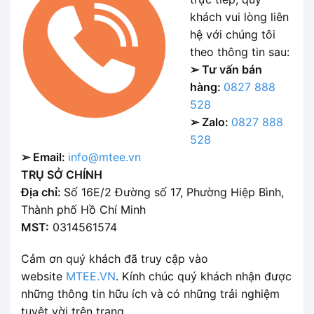
khách vui lòng liên
hệ với chúng tôi
theo thông tin sau:
➢ Tư vấn bán
hàng:
0827 888
528
➢ Zalo:
0827 888
528
➢ Email:
info@mtee.vn
TRỤ SỞ CHÍNH
Địa chỉ:
Số 16E/2 Đường số 17, Phường Hiệp Bình,
Thành phố Hồ Chí Minh
MST:
0314561574
Cảm ơn quý khách đã truy cập vào
website
MTEE.VN
. Kính chúc quý khách nhận được
những thông tin hữu ích và có những trải nghiệm
tuyệt vời trên trang.