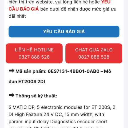
hiển thị trên website, vui lòng liên hệ hoặc
YÊU
CẦU BÁO GIÁ
bên dưới để nhận được mức giá ưu
đãi nhất
YÊU CẦU BÁO GIÁ
LIÊN HỆ HOTLINE
CHAT QUA ZALO
0827 888 528
0827 888 528
➡
Mã sản phẩm: 6ES7131-4BB01-0AB0 – Mô
đun ET200S 2DI
➡
Thông số kỹ thuật:
SIMATIC DP, 5 electronic modules for ET 200S, 2
DI High Feature 24 V DC, 15 mm width, with
param. input delay Diagnostics encoder short