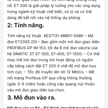
nổ. ET 200 là giải pháp lý tưởng cho các ứng dụng
trong ngành kỹ thuật chế biến, xử lý và có thể
dùng để kết nối vào hệ thống dự phòng.
2: Tính năng.
Tính năng kỹ thuật 6ES7131-4BB01-0AB0 – Mô
đun ET200S 2DI – Bao gồm một mô đun giao diện
PROFIBUS DP IM 153, tối đa 8 mô đun vào/ra của
hệ SIMATIC S7 S7-300, S7-400, S7-1500. – Có thể
thay thế mô đun trong khi hoạt động có nguồn
cấp bằng cách đặt ET 200 ở chế độ mô đun bus
tích cực. – Tốc độ truyền lên tới 12 Mbit/s. – Kết
nối mạng Profibus-DP qua cổng thông thường
(giắc D 9 chân) hoặc cổng cáp quang tuỳ thuộc
vào mô đun giao diện lựa chọn.
3. Mô đun vào ra.
Mô đun vào ra Số – Để thích ứng linh hoạt của bộ