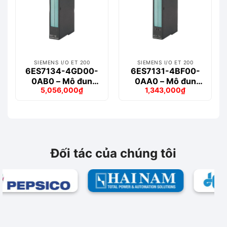
SIEMENS I/O ET 200
SIEMENS I/O ET 200
6ES7134-4GD00-
6ES7131-4BF00-
0AB0 – Mô đun
0AA0 – Mô đun
5,056,000
₫
1,343,000
₫
ET200S 4AI
ET200S 8DI
Giá
Giá
Giá
Giá
gốc
hiện
gốc
hiện
là:
tại
là:
tại
6,067,000₫.
là:
1,517,000₫.
là:
5,056,000₫.
1,343,000₫.
Đối tác của chúng tôi