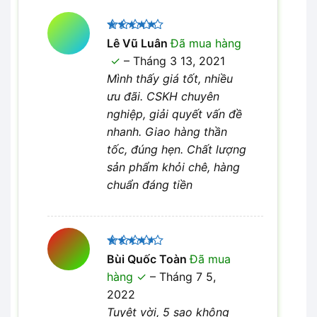
Được xếp
Lê Vũ Luân
Đã mua hàng
5
hạng
5
–
Tháng 3 13, 2021
sao
Mình thấy giá tốt, nhiều
ưu đãi. CSKH chuyên
nghiệp, giải quyết vấn đề
nhanh. Giao hàng thần
tốc, đúng hẹn. Chất lượng
sản phẩm khỏi chê, hàng
chuẩn đáng tiền
Được
Bùi Quốc Toàn
Đã mua
xếp hạng
hàng
–
Tháng 7 5,
4
5 sao
2022
Tuyệt vời, 5 sao không