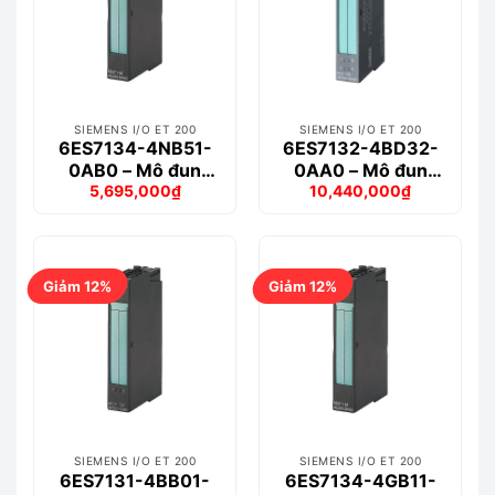
SIEMENS I/O ET 200
SIEMENS I/O ET 200
6ES7134-4NB51-
6ES7132-4BD32-
0AB0 – Mô đun
0AA0 – Mô đun
5,695,000
₫
10,440,000
₫
ET200S 2AI RTD
ET200S 4DO
Giá
Giá
Giá
Giá
gốc
hiện
gốc
hiện
là:
tại
là:
tại
6,606,000₫.
là:
12,423,000₫.
là:
5,695,000₫.
10,440,000₫.
Giảm 12%
Giảm 12%
SIEMENS I/O ET 200
SIEMENS I/O ET 200
6ES7131-4BB01-
6ES7134-4GB11-