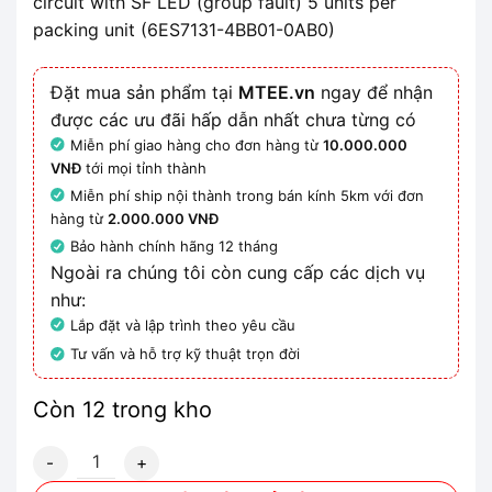
circuit with SF LED (group fault) 5 units per
packing unit (6ES7131-4BB01-0AB0)
Đặt mua sản phẩm tại
MTEE.vn
ngay để nhận
được các ưu đãi hấp dẫn nhất chưa từng có
Miễn phí giao hàng cho đơn hàng từ
10.000.000
VNĐ
tới mọi tỉnh thành
Miễn phí ship nội thành trong bán kính 5km với đơn
hàng từ
2.000.000 VNĐ
Bảo hành chính hãng 12 tháng
Ngoài ra chúng tôi còn cung cấp các dịch vụ
như:
Lắp đặt và lập trình theo yêu cầu
Tư vấn và hỗ trợ kỹ thuật trọn đời
Còn 12 trong kho
6ES7131-4BB01-0AB0 - Mô đun ET200S 2DI số lượng