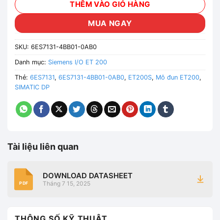
THÊM VÀO GIỎ HÀNG
MUA NGAY
SKU:
6ES7131-4BB01-0AB0
Danh mục:
Siemens I/O ET 200
Thẻ:
6ES7131
,
6ES7131-4BB01-0AB0
,
ET200S
,
Mô đun ET200
,
SIMATIC DP
Tài liệu liên quan
DOWNLOAD DATASHEET
Tháng 7 15, 2025
PDF
THÔNG SỐ KỸ THUẬT