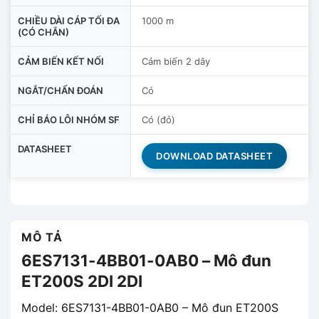
CHIỀU DÀI CÁP TỐI ĐA
1000 m
(CÓ CHẮN)
CẢM BIẾN KẾT NỐI
Cảm biến 2 dây
NGẮT/CHẨN ĐOÁN
Có
CHỈ BÁO LỖI NHÓM SF
Có (đỏ)
DATASHEET
DOWNLOAD DATASHEET
MÔ TẢ
6ES7131-4BB01-0AB0 – Mô đun
ET200S 2DI 2DI
Model: 6ES7131-4BB01-0AB0 – Mô đun ET200S