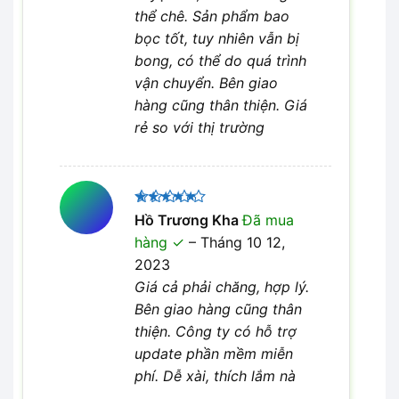
thể chê. Sản phẩm bao
bọc tốt, tuy nhiên vẫn bị
bong, có thể do quá trình
vận chuyển. Bên giao
hàng cũng thân thiện. Giá
rẻ so với thị trường
Được xếp
Hồ Trương Kha
Đã mua
5
hạng
5
hàng
–
Tháng 10 12,
sao
2023
Giá cả phải chăng, hợp lý.
Bên giao hàng cũng thân
thiện. Công ty có hỗ trợ
update phần mềm miễn
phí. Dễ xài, thích lắm nà