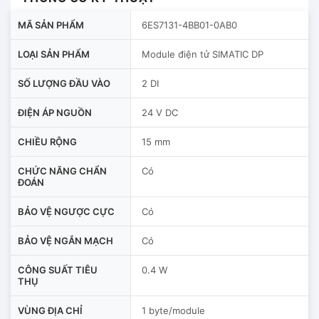
MÃ SẢN PHẨM
6ES7131-4BB01-0AB0
LOẠI SẢN PHẨM
Module điện tử SIMATIC DP
SỐ LƯỢNG ĐẦU VÀO
2 DI
ĐIỆN ÁP NGUỒN
24 V DC
CHIỀU RỘNG
15 mm
CHỨC NĂNG CHẨN
Có
ĐOÁN
BẢO VỆ NGƯỢC CỰC
Có
BẢO VỆ NGẮN MẠCH
Có
CÔNG SUẤT TIÊU
0.4 W
THỤ
VÙNG ĐỊA CHỈ
1 byte/module