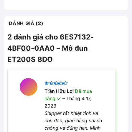
ĐÁNH GIÁ (2)
2 đánh giá cho
6ES7132-
4BF00-0AA0 – Mô đun
ET200S 8DO
Được xếp
Trần Hữu Lợi
Đã mua
5
hạng
5
hàng
–
Tháng 4 17,
sao
2023
Shipper rất nhiệt tình và
chu đáo, giao hàng nhanh
chóng và đúng hẹn. Mình