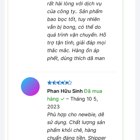
rất hài lòng với dịch vụ
của công ty.. Sản phẩm
bao bọc tốt, tuy nhiên
vẫn bị bong, có thể do
quá trình vận chuyển. Hỗ
trợ tận tình, giải đáp mọi
thắc mắc. Hàng ổn áp
phết, dùng thích dã man
Được xếp
Phan Hữu Sinh
Đã mua
5
hạng
5
hàng
–
Tháng 10 5,
sao
2023
Phù hợp cho newbie, dễ
sử dụng. Chất lượng sản
phẩm khỏi chê, hàng
chuẩn đáng tiền. Shipper