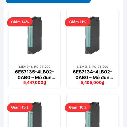
Giảm 14%
Giảm 11%
SIEMENS I/O ET 200
SIEMENS I/O ET 200
6ES7135-4LB02-
6ES7134-4LB02-
0AB0 – Mô đun
0AB0 – Mô đun
5,447,000
₫
5,405,000
₫
ET200S 2AO
ET200S 2AI
Giá
Giá
Giá
Giá
gốc
hiện
gốc
hiện
là:
tại
là:
tại
6,318,000₫.
là:
6,053,000₫.
là:
5,447,000₫.
5,405,000₫.
Giảm 15%
Giảm 16%