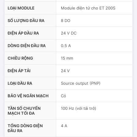
LOẠI MODULE
Module điện tử cho ET 200S
SỐ LƯỢNG ĐẦU RA
8 DO
ĐIỆN ÁP ĐẦU RA
24 V DC
DÒNG ĐIỆN ĐẦU RA
0.5 A
CHIỀU RỘNG
15 mm
ĐIỆN ÁP TẢI
24 V
LOẠI ĐẦU RA
Source output (PNP)
BẢO VỆ NGẮN MẠCH
Có
TẦN SỐ CHUYỂN
100 Hz (với tải trở)
MẠCH TỐI ĐA
TỔNG DÒNG ĐIỆN
4 A
ĐẦU RA