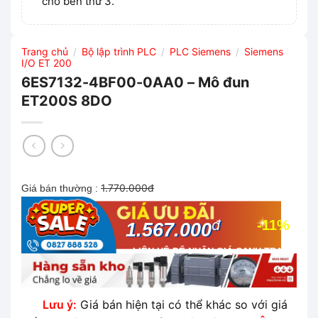
cho bên thứ 3.
Trang chủ
Bộ lập trình PLC
PLC Siemens
Siemens
/
/
/
I/O ET 200
6ES7132-4BF00-0AA0 – Mô đun
ET200S 8DO
1.770.000đ
Giá bán thường :
đ
-11%
1.567.000
LIÊN HỆ ĐỂ NHẬN GIÁ CẠNH TRANH
NHẤT THỊ TRƯỜNG
Lưu ý:
Giá bán hiện tại có thể khác so với giá