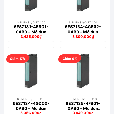
SIEMENS I/O ET 200
SIEMENS I/O ET 200
6ES7131-4BB01-
6ES7134-4GB62-
0AB0 – Mô đun
0AB0 – Mô đun
3,425,000
₫
8,800,000
₫
ET200S 2DI
ET200S 2AI
Giá
Giá
Giá
Giá
gốc
hiện
gốc
hiện
là:
tại
là:
tại
4,041,000₫.
là:
10,472,000₫.
là:
3,425,000₫.
8,800,000₫.
Giảm 17%
Giảm 9%
SIEMENS I/O ET 200
SIEMENS I/O ET 200
6ES7134-4GD00-
6ES7135-4FB01-
0AB0 – Mô đun
0AB0 – Mô đun
5,056,000
₫
3,949,000
₫
ET200S 4AI
ET200S 2AO