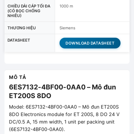
CHIỀU DÀI CÁP TỐI ĐA
1000 m
(CÓ BỌC CHỐNG
NHIỄU)
THƯƠNG HIỆU
Siemens
DATASHEET
DOWNLOAD DATASHEET
MÔ TẢ
6ES7132-4BF00-0AA0 – Mô đun
ET200S 8DO
Model: 6ES7132-4BF00-0AA0 – Mô đun ET200S
8DO Electronics module for ET 200S, 8 DO 24 V
DC/0.5 A, 15 mm width, 1 unit per packing unit
(6ES7132-4BF00-0AA0).