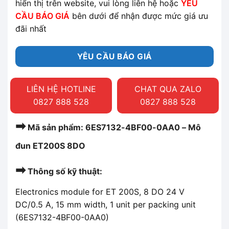
hiển thị trên website, vui lòng liên hệ hoặc
YÊU
CẦU BÁO GIÁ
bên dưới để nhận được mức giá ưu
đãi nhất
YÊU CẦU BÁO GIÁ
LIÊN HỆ HOTLINE
CHAT QUA ZALO
0827 888 528
0827 888 528
➡
Mã sản phẩm: 6ES7132-4BF00-0AA0 – Mô
đun ET200S 8DO
➡
Thông số kỹ thuật:
Electronics module for ET 200S, 8 DO 24 V
DC/0.5 A, 15 mm width, 1 unit per packing unit
(6ES7132-4BF00-0AA0)