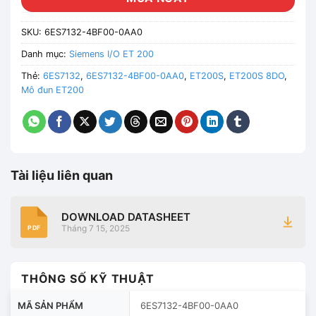
SKU:
6ES7132-4BF00-0AA0
Danh mục:
Siemens I/O ET 200
Thẻ:
6ES7132
,
6ES7132-4BF00-0AA0
,
ET200S
,
ET200S 8DO
,
Mô đun ET200
Tài liệu liên quan
DOWNLOAD DATASHEET
Tháng 7 15, 2025
PDF
THÔNG SỐ KỸ THUẬT
MÃ SẢN PHẨM
6ES7132-4BF00-0AA0