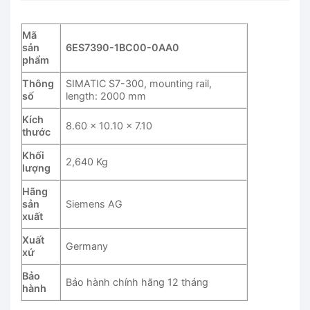
Mã
sản
6ES7390-1BC00-0AA0
phẩm
Thông
SIMATIC S7-300, mounting rail,
số
length: 2000 mm
Kích
8.60 x 10.10 x 7.10
thước
Khối
2,640 Kg
lượng
Hãng
sản
Siemens AG
xuất
Xuất
Germany
xứ
Bảo
Bảo hành chính hãng 12 tháng
hành