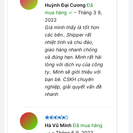
Được xếp
Huỳnh Đại Cương
Đã
5
hạng
5
mua hàng
–
Tháng 3 9,
sao
2022
Giá mình thấy là tốt hơn
các bên.. Shipper rất
nhiệt tình và chu đáo,
giao hàng nhanh chóng
và đúng hẹn. Mình rất hài
lòng với dịch vụ của công
ty.. Mình sẽ giới thiệu với
bạn bè. CSKH chuyên
nghiệp, giải quyết vấn đề
nhanh
Được xếp
Hà Vũ Minh
Đã mua hàng
5
hạng
5
–
Tháng 6 9, 2023