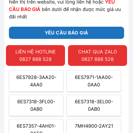
hiển thị trên website, vui lòng liên hệ hoặc
YÊU
CẦU BÁO GIÁ
bên dưới để nhận được mức giá ưu
đãi nhất
YÊU CẦU BÁO GIÁ
LIÊN HỆ HOTLINE
CHAT QUA ZALO
0827 888 528
0827 888 528
6ES7928-3AA20-
6ES7971-1AA00-
4AA0
0AA0
6ES7318-3FL00-
6ES7318-3EL00-
0AB0
0AB0
6ES7357-4AH01-
7MH4900-2AY21