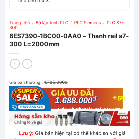
cho bên thứ 3.
Trang chủ
Bộ lập trình PLC
PLC Siemens
PLC S7-
/
/
/
300
6ES7390-1BC00-0AA0 – Thanh rail s7-
300 L=2000mm
1.785.000đ
Giá bán thường :
đ
-5%
1.688.000
LIÊN HỆ ĐỂ NHẬN GIÁ CẠNH TRANH
NHẤT THỊ TRƯỜNG
Lưu ý:
Giá bán hiện tại có thể khác so với giá