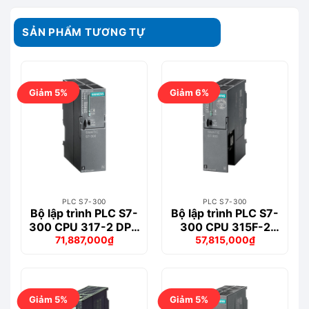
SẢN PHẨM TƯƠNG TỰ
Giảm 5%
Giảm 6%
PLC S7-300
PLC S7-300
Bộ lập trình PLC S7-
Bộ lập trình PLC S7-
300 CPU 317-2 DP –
300 CPU 315F-2
71,887,000
₫
57,815,000
₫
6ES7317-2AK14-
PN/DP – 6ES7315-
Giá
Giá
Giá
Giá
0AB0
2FJ14-0AB0
gốc
hiện
gốc
hiện
là:
tại
là:
tại
75,646,000₫.
là:
61,393,000₫.
là:
71,887,000₫.
57,815,000₫.
Giảm 5%
Giảm 5%