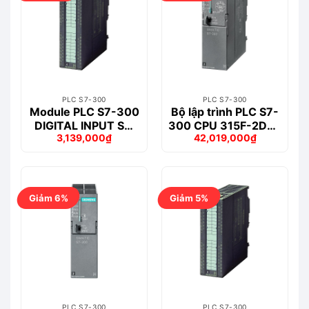
PLC S7-300
PLC S7-300
Module PLC S7-300
Bộ lập trình PLC S7-
DIGITAL INPUT SM
300 CPU 315F-2DP –
3,139,000
₫
42,019,000
₫
321 – 6ES7321-
6ES7315-6FF04-
Giá
Giá
Giá
Giá
1BH50-0AA0
0AB0
gốc
hiện
gốc
hiện
là:
tại
là:
tại
3,301,000₫.
là:
44,121,000₫.
là:
3,139,000₫.
42,019,000₫.
Giảm 6%
Giảm 5%
PLC S7-300
PLC S7-300