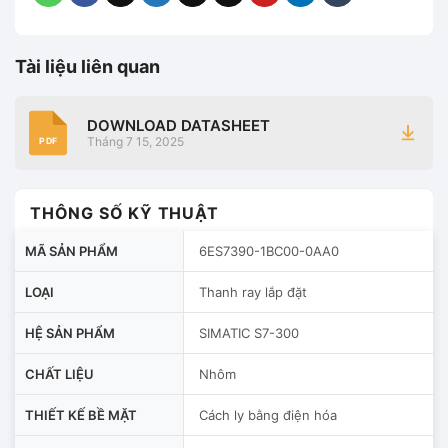
Tài liệu liên quan
DOWNLOAD DATASHEET
Tháng 7 15, 2025
PDF
THÔNG SỐ KỸ THUẬT
MÃ SẢN PHẨM
6ES7390-1BC00-0AA0
LOẠI
Thanh ray lắp đặt
HỆ SẢN PHẨM
SIMATIC S7-300
CHẤT LIỆU
Nhôm
THIẾT KẾ BỀ MẶT
Cách ly bằng điện hóa