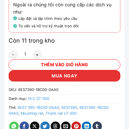
Ngoài ra chúng tôi còn cung cấp các dịch vụ
như:
Lắp đặt và lập trình theo yêu cầu
Tư vấn và hỗ trợ kỹ thuật trọn đời
Còn 11 trong kho
6ES7390-1BC00-0AA0 - Thanh rail s7-300 L=2000mm số 
THÊM VÀO GIỎ HÀNG
MUA NGAY
SKU:
6ES7390-1BC00-0AA0
Danh mục:
PLC S7-300
Thẻ:
6ES7 390-1BC00-0AA0
,
6ES7390
,
6ES7390-1BC00-
0AA0
,
Mounting rail
,
Thanh rail s7-300