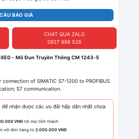
CẦU BÁO GIÁ
CHAT QUA ZALO
0827 888 528
XE0 - Mô Đun Truyền Thông CM 1243-5
 connection of SIMATIC S7-1200 to PROFIBUS
ation; S7 communication.
 để nhận được các ưu đãi hấp dẫn nhất chưa
00.000 VNĐ
tới mọi tỉnh thành
km với đơn hàng từ
2.000.000 VNĐ