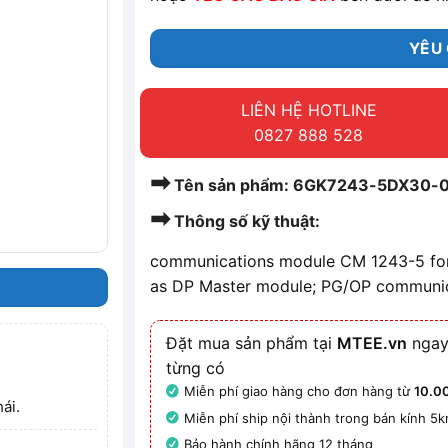
YÊU 
LIÊN HỆ HOTLINE
0827 888 528
➡
Tên sản phẩm: 6GK7243-5DX30-0
➡
Thông số kỹ thuật:
communications module CM 1243-5 for
as DP Master module; PG/OP communic
Đặt mua sản phẩm tại
MTEE.vn
ngay
từng có
Miễn phí giao hàng cho đơn hàng từ
10.0
ái.
Miễn phí ship nội thành trong bán kính 5
Bảo hành chính hãng 12 tháng