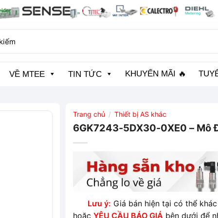
KHUYẾN MÃI 🔥
TUY
VỀ MTEE
TIN TỨC
Trang chủ
Thiết bị AS khác
/
6GK7243-5DX30-0XE0 – Mô Đ
Lưu ý:
Giá bán hiện tại có thể khác 
hoặc
YÊU CẦU BÁO GIÁ
bên dưới để n