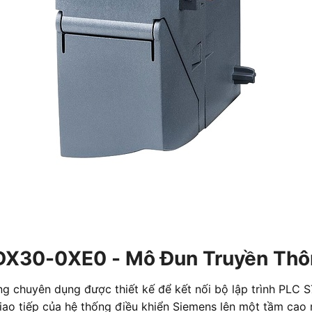
5DX30-0XE0 - Mô Đun Truyền Th
ng chuyên dụng được thiết kế để kết nối bộ lập trình PL
giao tiếp của hệ thống điều khiển Siemens lên một tầm cao 