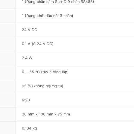
1 (Dạng chân cắm Sub-D 9 chân RS485)
1 (Dạng khối đấu nối 3 chân)
24 V DC
0.1 A (ở 24 V DC)
2.4 W
0 ... 55 °C (tùy hướng lắp)
95 % (không ngưng tụ)
IP20
30 mm x 100 mm x 75 mm
0.134 kg