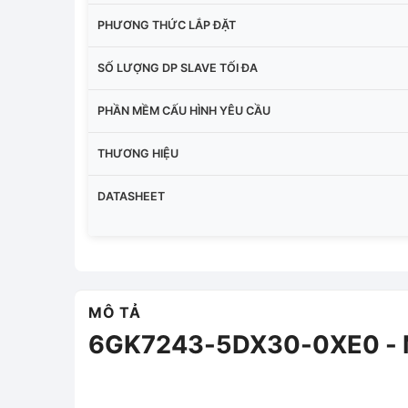
PHƯƠNG THỨC LẮP ĐẶT
SỐ LƯỢNG DP SLAVE TỐI ĐA
PHẦN MỀM CẤU HÌNH YÊU CẦU
THƯƠNG HIỆU
DATASHEET
MÔ TẢ
6GK7243-5DX30-0XE0 - M