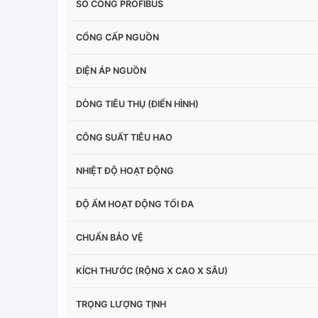
SỐ CỔNG PROFIBUS
CỔNG CẤP NGUỒN
ĐIỆN ÁP NGUỒN
DÒNG TIÊU THỤ (ĐIỂN HÌNH)
CÔNG SUẤT TIÊU HAO
NHIỆT ĐỘ HOẠT ĐỘNG
ĐỘ ẨM HOẠT ĐỘNG TỐI ĐA
CHUẨN BẢO VỆ
KÍCH THƯỚC (RỘNG X CAO X SÂU)
TRỌNG LƯỢNG TỊNH