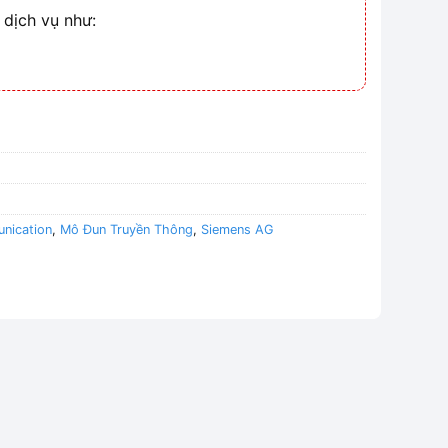
 dịch vụ như:
nication
,
Mô Đun Truyền Thông
,
Siemens AG