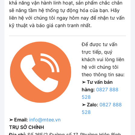
khả năng vận hành linh hoạt, sản phẩm chắc chắn
sẽ nâng tầm hệ thống tự động hóa của bạn. Hãy
liên hệ với chúng tôi ngay hôm nay để nhận tư vấn
kỹ thuật và báo giá cạnh tranh nhất.
Để được tư vấn
trực tiếp, quý
khách vui lòng liên
hệ với chúng tôi
theo thông tin sau:
➢ Tư vấn bán
hàng:
0827 888
528
➢ Zalo:
0827 888
528
➢ Email:
info@mtee.vn
TRỤ SỞ CHÍNH
Địa chỉ:
Số 16E/2 Đường số 17, Phường Hiệp Bình,