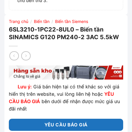
cho bên thứ 3.
Trang chủ
Biến tần
Biến tần Siemens
/
/
6SL3210-1PC22-8UL0 – Biến tần
SINAMICS G120 PM240-2 3AC 5.5kW
Lưu ý:
Giá bán hiện tại có thể khác so với giá
hiển thị trên website, vui lòng liên hệ hoặc
YÊU
CẦU BÁO GIÁ
bên dưới để nhận được mức giá ưu
đãi nhất
YÊU CẦU BÁO GIÁ