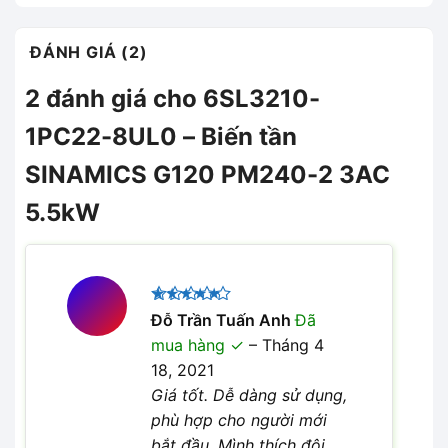
ĐÁNH GIÁ (2)
2 đánh giá cho
6SL3210-
1PC22-8UL0 – Biến tần
SINAMICS G120 PM240-2 3AC
5.5kW
Được xếp
Đỗ Trần Tuấn Anh
Đã
5
hạng
5
mua hàng
–
Tháng 4
sao
18, 2021
Giá tốt. Dễ dàng sử dụng,
phù hợp cho người mới
bắt đầu. Mình thích đội