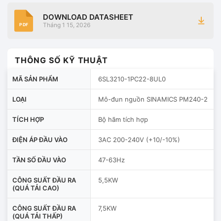
DOWNLOAD DATASHEET
Tháng 1 15, 2026
PDF
THÔNG SỐ KỸ THUẬT
MÃ SẢN PHẨM
6SL3210-1PC22-8UL0
LOẠI
Mô-đun nguồn SINAMICS PM240-2
TÍCH HỢP
Bộ hãm tích hợp
ĐIỆN ÁP ĐẦU VÀO
3AC 200-240V (+10/-10%)
TẦN SỐ ĐẦU VÀO
47-63Hz
CÔNG SUẤT ĐẦU RA
5,5KW
(QUÁ TẢI CAO)
CÔNG SUẤT ĐẦU RA
7,5KW
(QUÁ TẢI THẤP)