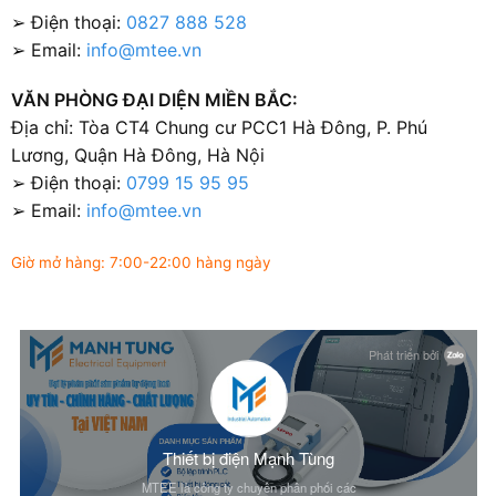
➢ Điện thoại:
0827 888 528
➢ Email:
info@mtee.vn
VĂN PHÒNG ĐẠI DIỆN MIỀN BẮC:
Địa chỉ: Tòa CT4 Chung cư PCC1 Hà Đông, P. Phú
Lương, Quận Hà Đông, Hà Nội
➢ Điện thoại:
0799 15 95 95
➢ Email:
info@mtee.vn
Giờ mở hàng: 7:00-22:00 hàng ngày