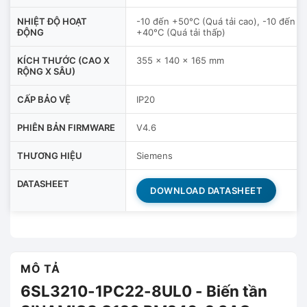
NHIỆT ĐỘ HOẠT
-10 đến +50°C (Quá tải cao), -10 đến
ĐỘNG
+40°C (Quá tải thấp)
KÍCH THƯỚC (CAO X
355 x 140 x 165 mm
RỘNG X SÂU)
CẤP BẢO VỆ
IP20
PHIÊN BẢN FIRMWARE
V4.6
THƯƠNG HIỆU
Siemens
DATASHEET
DOWNLOAD DATASHEET
MÔ TẢ
6SL3210-1PC22-8UL0 - Biến tần