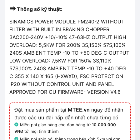
➡
Thông số kỹ thuật:
SINAMICS POWER MODULE PM240-2 WITHOUT
FILTER WITH BUILT IN BRAKING CHOPPER
3AC200-240V +10/-10% 47-63HZ OUTPUT HIGH
OVERLOAD: 5,5KW FOR 200% 3S,150% 57S,100%
240S AMBIENT TEMP -10 TO +50 DEG C OUTPUT
LOW OVERLOAD: 7,5KW FOR 150% 3S,110%
57S,100% 240S AMBIENT TEMP -10 TO +40 DEG
C 355 X 140 X 165 (HXWXD), FSC PROTECTION
IP20 WITHOUT CONTROL UNIT AND PANEL
APPROVED FOR CU FIRMWARE- VERSION V4.6
Đặt mua sản phẩm tại
MTEE.vn
ngay để nhận
được các ưu đãi hấp dẫn nhất chưa từng có
Miễn phí giao hàng cho đơn hàng từ
10.000.000
VNĐ
tới mọi tỉnh thành
Miễn phí ship nội thành trong bán kính 5km với đơn