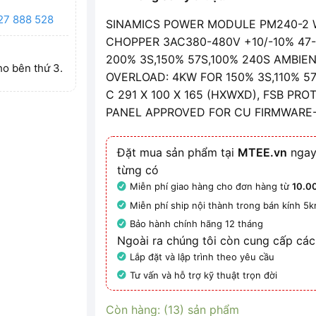
27 888 528
SINAMICS POWER MODULE PM240-2 WI
CHOPPER 3AC380-480V +10/-10% 47
200% 3S,150% 57S,100% 240S AMBIE
ho bên thứ 3.
OVERLOAD: 4KW FOR 150% 3S,110% 5
C 291 X 100 X 165 (HXWXD), FSB P
PANEL APPROVED FOR CU FIRMWARE-
Đặt mua sản phẩm tại
MTEE.vn
ngay
từng có
Miễn phí giao hàng cho đơn hàng từ
10.0
Miễn phí ship nội thành trong bán kính 5
Bảo hành chính hãng 12 tháng
Ngoài ra chúng tôi còn cung cấp các
Lắp đặt và lập trình theo yêu cầu
Tư vấn và hỗ trợ kỹ thuật trọn đời
Còn hàng: (13) sản phẩm