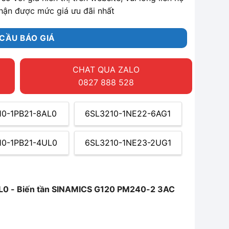
hận được mức giá ưu đãi nhất
CẦU BÁO GIÁ
CHAT QUA ZALO
0827 888 528
10-1PB21-8AL0
6SL3210-1NE22-6AG1
10-1PB21-4UL0
6SL3210-1NE23-2UG1
L0 - Biến tần SINAMICS G120 PM240-2 3AC