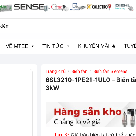
KHUYẾN MÃI 🔥
TUY
VỀ MTEE
TIN TỨC
Trang chủ
Biến tần
Biến tần Siemens
/
/
6SL3210-1PE21-1UL0 – Biến 
3kW
Lưu ý:
Giá bán hiện tại có thể khác 