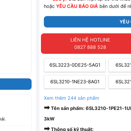
hoặc
YÊU CẦU BÁO GIÁ
bên dưới để n
YÊU 
LIÊN HỆ HOTLINE
0827 888 528
6SL3223-0DE25-5AG1
6SL32
6SL3210-1NE23-8AG1
6SL32
Xem thêm 244 sản phẩm
➡
Tên sản phẩm: 6SL3210-1PE21-1U
3kW
ái.
➡
Thông số kỹ thuật: