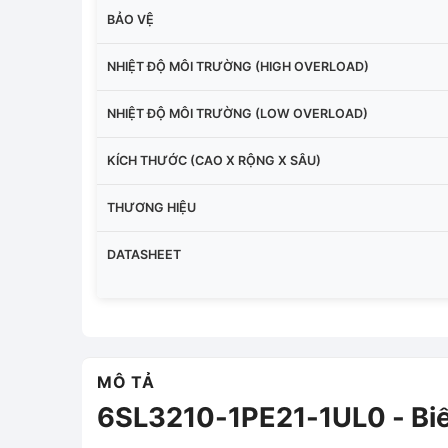
BẢO VỆ
NHIỆT ĐỘ MÔI TRƯỜNG (HIGH OVERLOAD)
NHIỆT ĐỘ MÔI TRƯỜNG (LOW OVERLOAD)
KÍCH THƯỚC (CAO X RỘNG X SÂU)
THƯƠNG HIỆU
DATASHEET
MÔ TẢ
6SL3210-1PE21-1UL0 - B