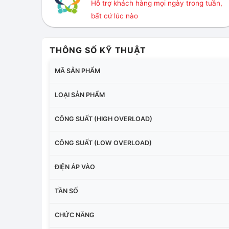
Hỗ trợ khách hàng mọi ngày trong tuần,
bất cứ lúc nào
THÔNG SỐ KỸ THUẬT
MÃ SẢN PHẨM
LOẠI SẢN PHẨM
CÔNG SUẤT (HIGH OVERLOAD)
CÔNG SUẤT (LOW OVERLOAD)
ĐIỆN ÁP VÀO
TẦN SỐ
CHỨC NĂNG