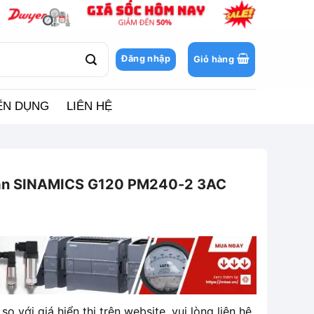
Đăng nhập
Giỏ hàng
ỂN DỤNG
LIÊN HỆ
tần SINAMICS G120 PM240-2 3AC
so với giá hiển thị trên website, vui lòng liên hệ