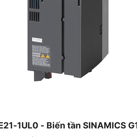
1PE21-1UL0 - Biến tần SINAMICS