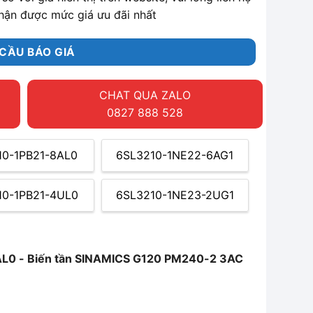
hận được mức giá ưu đãi nhất
CẦU BÁO GIÁ
CHAT QUA ZALO
0827 888 528
10-1PB21-8AL0
6SL3210-1NE22-6AG1
10-1PB21-4UL0
6SL3210-1NE23-2UG1
L0 - Biến tần SINAMICS G120 PM240-2 3AC