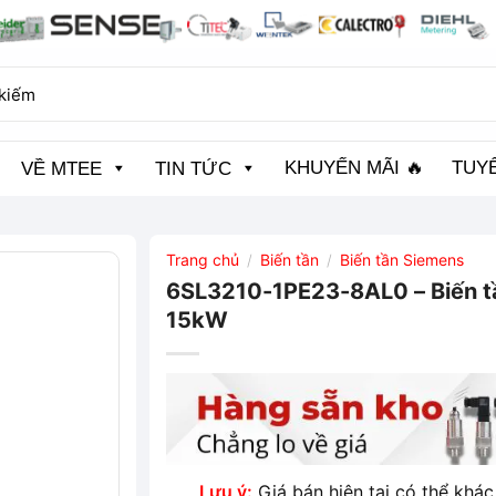
KHUYẾN MÃI 🔥
TUY
VỀ MTEE
TIN TỨC
Trang chủ
Biến tần
Biến tần Siemens
/
/
6SL3210-1PE23-8AL0 – Biến 
15kW
Lưu ý:
Giá bán hiện tại có thể khác 