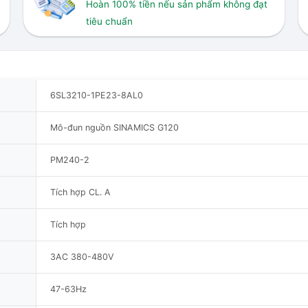
Hoàn 100% tiền nếu sản phẩm không đạt
tiêu chuẩn
6SL3210-1PE23-8AL0
Mô-đun nguồn SINAMICS G120
PM240-2
Tích hợp CL. A
Tích hợp
3AC 380-480V
47-63Hz