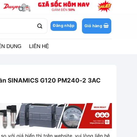
Đăng nhập
Giỏ hàng
ỂN DỤNG
LIÊN HỆ
tần SINAMICS G120 PM240-2 3AC
so với giá hiển thị trên website, vui lòng liên hệ