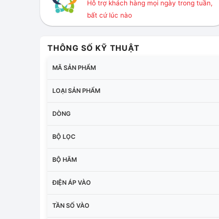
Hỗ trợ khách hàng mọi ngày trong tuần,
bất cứ lúc nào
THÔNG SỐ KỸ THUẬT
MÃ SẢN PHẨM
LOẠI SẢN PHẨM
DÒNG
BỘ LỌC
BỘ HÃM
ĐIỆN ÁP VÀO
TẦN SỐ VÀO