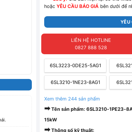
hoặc
YÊU CẦU BÁO GIÁ
bên dưới để n
YÊU 
LIÊN HỆ HOTLINE
0827 888 528
6SL3223-0DE25-5AG1
6SL32
6SL3210-1NE23-8AG1
6SL32
Xem thêm 244 sản phẩm
➡
Tên sản phẩm: 6SL3210-1PE23-8A
15kW
ái.
➡
Thông số kỹ thuật: