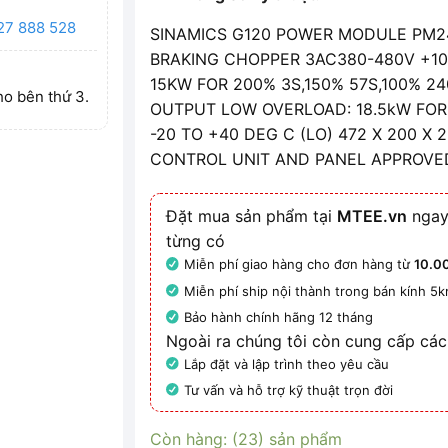
27 888 528
SINAMICS G120 POWER MODULE PM240-
BRAKING CHOPPER 3AC380-480V +10
15KW FOR 200% 3S,150% 57S,100% 2
ho bên thứ 3.
OUTPUT LOW OVERLOAD: 18.5kW FOR 
-20 TO +40 DEG C (LO) 472 X 200 X
CONTROL UNIT AND PANEL APPROVED
Đặt mua sản phẩm tại
MTEE.vn
ngay
từng có
Miễn phí giao hàng cho đơn hàng từ
10.0
Miễn phí ship nội thành trong bán kính 5
Bảo hành chính hãng 12 tháng
Ngoài ra chúng tôi còn cung cấp các
Lắp đặt và lập trình theo yêu cầu
Tư vấn và hỗ trợ kỹ thuật trọn đời
Còn hàng: (23) sản phẩm