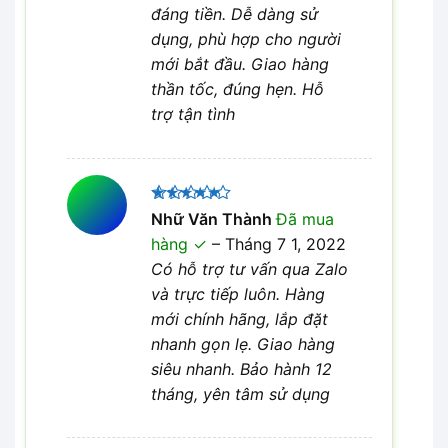
đáng tiền. Dễ dàng sử
dụng, phù hợp cho người
mới bắt đầu. Giao hàng
thần tốc, đúng hẹn. Hỗ
trợ tận tình
Được xếp
Nhữ Văn Thành
Đã mua
5
hạng
5
hàng
–
Tháng 7 1, 2022
sao
Có hỗ trợ tư vấn qua Zalo
và trực tiếp luôn. Hàng
mới chính hãng, lắp đặt
nhanh gọn lẹ. Giao hàng
siêu nhanh. Bảo hành 12
tháng, yên tâm sử dụng