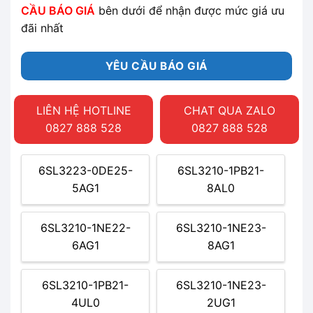
CẦU BÁO GIÁ
bên dưới để nhận được mức giá ưu
đãi nhất
YÊU CẦU BÁO GIÁ
LIÊN HỆ HOTLINE
CHAT QUA ZALO
0827 888 528
0827 888 528
6SL3223-0DE25-
6SL3210-1PB21-
5AG1
8AL0
6SL3210-1NE22-
6SL3210-1NE23-
6AG1
8AG1
6SL3210-1PB21-
6SL3210-1NE23-
4UL0
2UG1