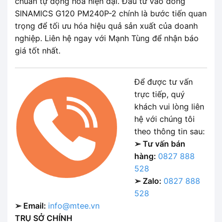
chuẩn tự động hóa hiện đại. Đầu tư vào dòng
SINAMICS G120 PM240P-2 chính là bước tiến quan
trọng để tối ưu hóa hiệu quả sản xuất của doanh
nghiệp. Liên hệ ngay với Mạnh Tùng để nhận báo
giá tốt nhất.
Để được tư vấn
trực tiếp, quý
khách vui lòng liên
hệ với chúng tôi
theo thông tin sau:
➢ Tư vấn bán
hàng:
0827 888
528
➢ Zalo:
0827 888
528
➢ Email:
info@mtee.vn
TRỤ SỞ CHÍNH