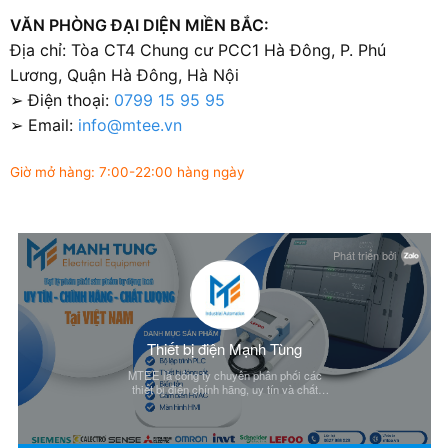
VĂN PHÒNG ĐẠI DIỆN MIỀN BẮC:
Địa chỉ: Tòa CT4 Chung cư PCC1 Hà Đông, P. Phú
Lương, Quận Hà Đông, Hà Nội
➢ Điện thoại:
0799 15 95 95
➢ Email:
info@mtee.vn
Giờ mở hàng: 7:00-22:00 hàng ngày