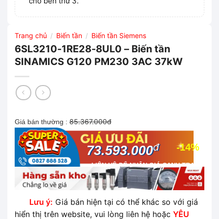
cho bên thứ 3.
Trang chủ
Biến tần
Biến tần Siemens
/
/
6SL3210-1RE28-8UL0 – Biến tần
SINAMICS G120 PM230 3AC 37kW
85.367.000đ
Giá bán thường :
đ
-14%
73.593.000
LIÊN HỆ ĐỂ NHẬN GIÁ CẠNH TRANH
NHẤT THỊ TRƯỜNG
Lưu ý:
Giá bán hiện tại có thể khác so với giá
hiển thị trên website, vui lòng liên hệ hoặc
YÊU