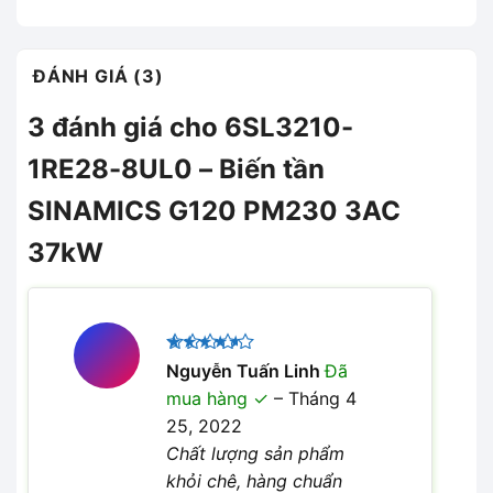
ĐÁNH GIÁ (3)
3 đánh giá cho
6SL3210-
1RE28-8UL0 – Biến tần
SINAMICS G120 PM230 3AC
37kW
Được
Nguyễn Tuấn Linh
Đã
xếp hạng
mua hàng
–
Tháng 4
4
5 sao
25, 2022
Chất lượng sản phẩm
khỏi chê, hàng chuẩn