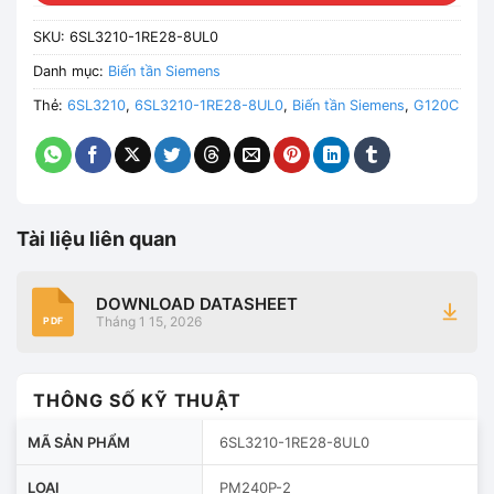
SKU:
6SL3210-1RE28-8UL0
Danh mục:
Biến tần Siemens
Thẻ:
6SL3210
,
6SL3210-1RE28-8UL0
,
Biến tần Siemens
,
G120C
Tài liệu liên quan
DOWNLOAD DATASHEET
Tháng 1 15, 2026
PDF
THÔNG SỐ KỸ THUẬT
MÃ SẢN PHẨM
6SL3210-1RE28-8UL0
LOẠI
PM240P-2