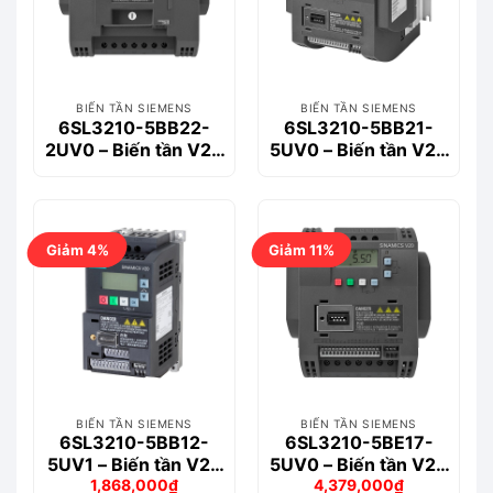
BIẾN TẦN SIEMENS
BIẾN TẦN SIEMENS
6SL3210-5BB22-
6SL3210-5BB21-
2UV0 – Biến tần V20
5UV0 – Biến tần V20
1-phase 2.2kW
1-phase 1.5kW
Giảm 4%
Giảm 11%
BIẾN TẦN SIEMENS
BIẾN TẦN SIEMENS
6SL3210-5BB12-
6SL3210-5BE17-
5UV1 – Biến tần V20
5UV0 – Biến tần V20
1,868,000
₫
4,379,000
₫
1-phase 0.25kW
3-phase 0.75kW