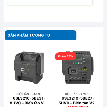
SẢN PHẨM TƯƠNG TỰ
Giảm 17%
BIẾN TẦN SIEMENS
BIẾN TẦN SIEMENS
6SL3210-5BE31-
6SL3210-5BE27-
8UV0 – Biến tần V20
5UV0 – Biến tần V20