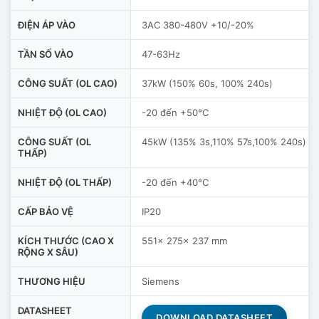
ĐIỆN ÁP VÀO
3AC 380-480V +10/-20%
TẦN SỐ VÀO
47-63Hz
CÔNG SUẤT (OL CAO)
37kW (150% 60s, 100% 240s)
NHIỆT ĐỘ (OL CAO)
-20 đến +50°C
CÔNG SUẤT (OL
45kW (135% 3s,110% 57s,100% 240s)
THẤP)
NHIỆT ĐỘ (OL THẤP)
-20 đến +40°C
CẤP BẢO VỆ
IP20
KÍCH THƯỚC (CAO X
551x 275x 237 mm
RỘNG X SÂU)
THƯƠNG HIỆU
Siemens
DATASHEET
DOWNLOAD DATASHEET