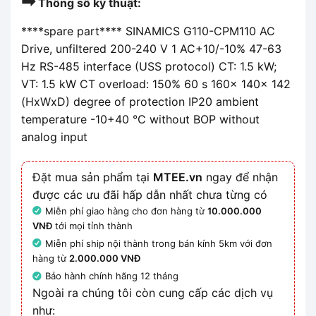
➡
Thông số kỹ thuật:
****spare part**** SINAMICS G110-CPM110 AC
Drive, unfiltered 200-240 V 1 AC+10/-10% 47-63
Hz RS-485 interface (USS protocol) CT: 1.5 kW;
VT: 1.5 kW CT overload: 150% 60 s 160x 140x 142
(HxWxD) degree of protection IP20 ambient
temperature -10+40 °C without BOP without
analog input
Đặt mua sản phẩm tại
MTEE.vn
ngay để nhận
được các ưu đãi hấp dẫn nhất chưa từng có
Miễn phí giao hàng cho đơn hàng từ
10.000.000
VNĐ
tới mọi tỉnh thành
Miễn phí ship nội thành trong bán kính 5km với đơn
hàng từ
2.000.000 VNĐ
Bảo hành chính hãng 12 tháng
Ngoài ra chúng tôi còn cung cấp các dịch vụ
như: