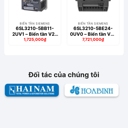
BIẾN TẦN SIEMENS
BIẾN TẦN SIEMENS
6SL3210-5BB11-
6SL3210-5BE24-
2UV1 – Biến tần V20
0UV0 – Biến tần V20
1,725,000
₫
7,721,000
₫
1-phase 0.12kW
3-phase 4.0kW
Giá
Giá
Giá
Giá
gốc
hiện
gốc
hiện
là:
tại
là:
tại
1,808,000₫.
là:
9,033,000₫.
là:
1,725,000₫.
7,721,000₫.
Đối tác của chúng tôi