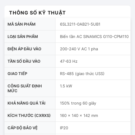
THÔNG SỐ KỸ THUẬT
MÃ SẢN PHẨM
6SL3211-0AB21-5UB1
LOẠI SẢN PHẨM
Biến tần AC SINAMICS G110-CPM110
ĐIỆN ÁP ĐẦU VÀO
200-240 V AC 1 pha
TẦN SỐ ĐẦU VÀO
47-63 Hz
GIAO TIẾP
RS-485 (giao thức USS)
CÔNG SUẤT ĐỊNH
1.5 kW
MỨC
KHẢ NĂNG QUÁ TẢI
150% trong 60 giây
KÍCH THƯỚC (CXRXS)
160 x 140 x 142 mm
CẤP ĐỘ BẢO VỆ
IP20