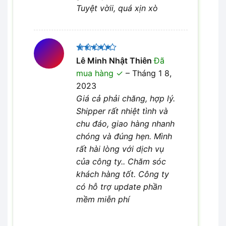
Tuyệt vờii, quá xịn xò
Được xếp
Lê Minh Nhật Thiên
Đã
5
hạng
5
mua hàng
–
Tháng 1 8,
sao
2023
Giá cả phải chăng, hợp lý.
Shipper rất nhiệt tình và
chu đáo, giao hàng nhanh
chóng và đúng hẹn. Mình
rất hài lòng với dịch vụ
của công ty.. Chăm sóc
khách hàng tốt. Công ty
có hỗ trợ update phần
mềm miễn phí