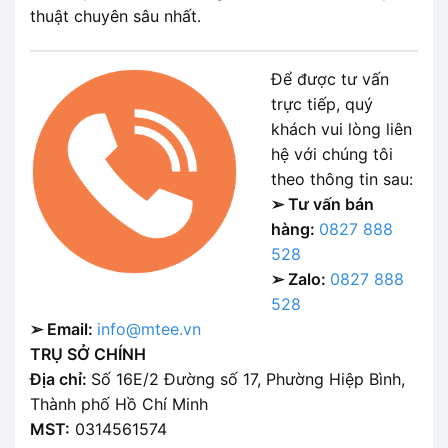
thuật chuyên sâu nhất.
Để được tư vấn
trực tiếp, quý
khách vui lòng liên
hệ với chúng tôi
theo thông tin sau:
➢ Tư vấn bán
hàng:
0827 888
528
➢ Zalo:
0827 888
528
➢ Email:
info@mtee.vn
TRỤ SỞ CHÍNH
Địa chỉ:
Số 16E/2 Đường số 17, Phường Hiệp Bình,
Thành phố Hồ Chí Minh
MST:
0314561574