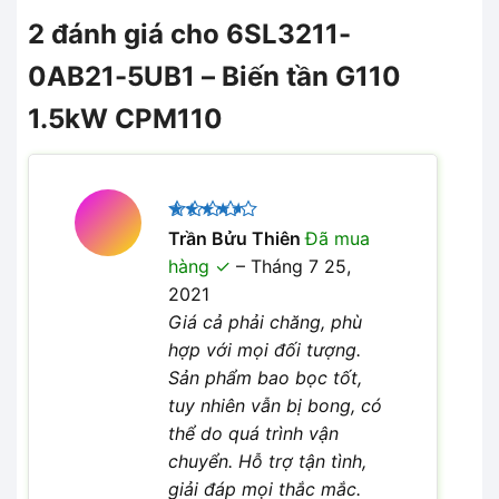
2 đánh giá cho
6SL3211-
0AB21-5UB1 – Biến tần G110
1.5kW CPM110
Được
Trần Bửu Thiên
Đã mua
xếp hạng
hàng
–
Tháng 7 25,
4
5 sao
2021
Giá cả phải chăng, phù
hợp với mọi đối tượng.
Sản phẩm bao bọc tốt,
tuy nhiên vẫn bị bong, có
thể do quá trình vận
chuyển. Hỗ trợ tận tình,
giải đáp mọi thắc mắc.