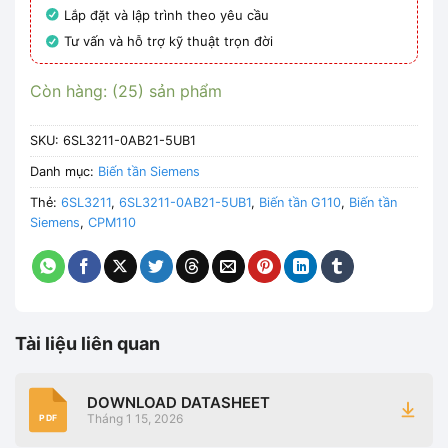
Lắp đặt và lập trình theo yêu cầu
Tư vấn và hỗ trợ kỹ thuật trọn đời
Còn hàng: (25) sản phẩm
SKU:
6SL3211-0AB21-5UB1
Danh mục:
Biến tần Siemens
Thẻ:
6SL3211
,
6SL3211-0AB21-5UB1
,
Biến tần G110
,
Biến tần
Siemens
,
CPM110
Tài liệu liên quan
DOWNLOAD DATASHEET
Tháng 1 15, 2026
PDF