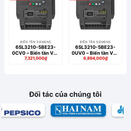
BIẾN TẦN SIEMENS
BIẾN TẦN SIEMENS
6SL3210-5BE23-
6SL3210-5BE23-
0CV0 – Biến tần V20
0UV0 – Biến tần V20
7,321,000
₫
6,894,000
₫
3-phase 3.0kW
3-phase 3.0kW
Giá
Giá
Giá
Giá
gốc
hiện
gốc
hiện
là:
tại
là:
tại
7,679,000₫.
là:
7,721,000₫.
là:
7,321,000₫.
6,894,000₫.
Đối tác của chúng tôi