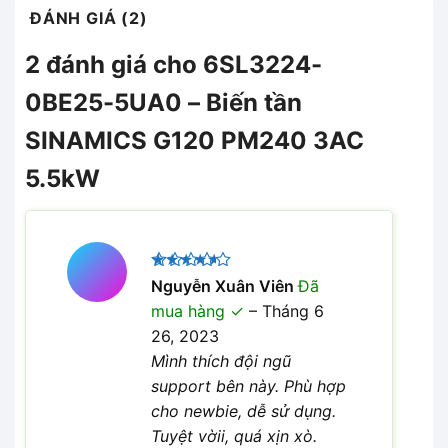
ĐÁNH GIÁ (2)
2 đánh giá cho
6SL3224-
0BE25-5UA0 – Biến tần
SINAMICS G120 PM240 3AC
5.5kW
Được
Nguyễn Xuân Viên
Đã
xếp hạng
mua hàng
–
Tháng 6
4
5 sao
26, 2023
Mình thích đội ngũ
support bên này. Phù hợp
cho newbie, dễ sử dụng.
Tuyệt vờii, quá xịn xò.