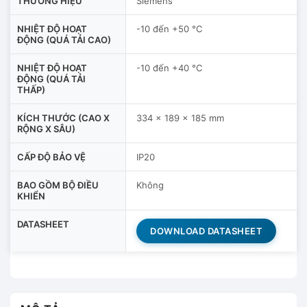
THƯƠNG HIỆU
Siemens
NHIỆT ĐỘ HOẠT
-10 đến +50 °C
ĐỘNG (QUÁ TẢI CAO)
NHIỆT ĐỘ HOẠT
-10 đến +40 °C
ĐỘNG (QUÁ TẢI
THẤP)
KÍCH THƯỚC (CAO X
334 x 189 x 185 mm
RỘNG X SÂU)
CẤP ĐỘ BẢO VỆ
IP20
BAO GỒM BỘ ĐIỀU
Không
KHIỂN
DATASHEET
DOWNLOAD DATASHEET