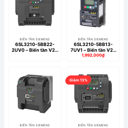
BIẾN TẦN SIEMENS
BIẾN TẦN SIEMENS
6SL3210-5BB22-
6SL3210-5BB13-
2UV0 – Biến tần V20
7UV1 – Biến tần V20
1,992,000
₫
1-phase 2.2kW
1-phase 0.37kW
Giá
Giá
gốc
hiện
là:
tại
2,090,000₫.
là:
1,992,000₫.
Giảm 13%
BIẾN TẦN SIEMENS
BIẾN TẦN SIEMENS