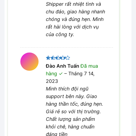
Shipper rất nhiệt tình và
chu đáo, giao hàng nhanh
chóng và đúng hẹn. Mình
rất hài lòng với dịch vụ
của công ty.
Được
Đào Anh Tuấn
Đã mua
xếp hạng
hàng
–
Tháng 7 14,
4
5 sao
2023
Mình thích đội ngũ
support bên này. Giao
hàng thần tốc, đúng hẹn.
Giá rẻ so với thị trường.
Chất lượng sản phẩm
khỏi chê, hàng chuẩn
đáng tiền