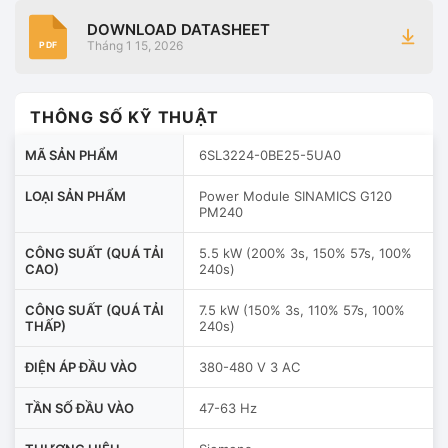
DOWNLOAD DATASHEET
Tháng 1 15, 2026
PDF
THÔNG SỐ KỸ THUẬT
MÃ SẢN PHẨM
6SL3224-0BE25-5UA0
LOẠI SẢN PHẨM
Power Module SINAMICS G120
PM240
CÔNG SUẤT (QUÁ TẢI
5.5 kW (200% 3s, 150% 57s, 100%
CAO)
240s)
CÔNG SUẤT (QUÁ TẢI
7.5 kW (150% 3s, 110% 57s, 100%
THẤP)
240s)
ĐIỆN ÁP ĐẦU VÀO
380-480 V 3 AC
TẦN SỐ ĐẦU VÀO
47-63 Hz