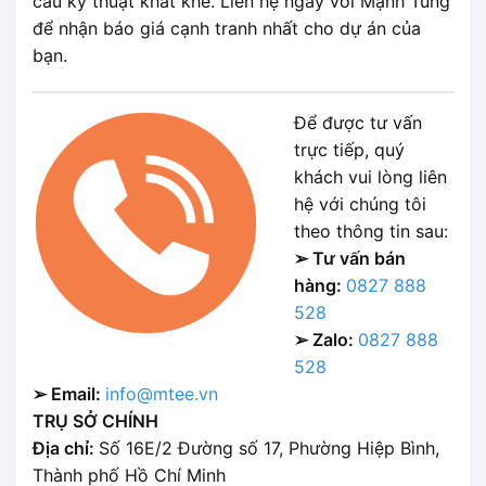
cầu kỹ thuật khắt khe. Liên hệ ngay với Mạnh Tùng
để nhận báo giá cạnh tranh nhất cho dự án của
bạn.
Để được tư vấn
trực tiếp, quý
khách vui lòng liên
hệ với chúng tôi
theo thông tin sau:
➢ Tư vấn bán
hàng:
0827 888
528
➢ Zalo:
0827 888
528
➢ Email:
info@mtee.vn
TRỤ SỞ CHÍNH
Địa chỉ:
Số 16E/2 Đường số 17, Phường Hiệp Bình,
Thành phố Hồ Chí Minh