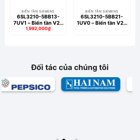
BIẾN TẦN SIEMENS
BIẾN TẦN SIEMENS
6SL3210-5BB13-
6SL3210-5BB21-
7UV1 – Biến tần V20
1UV0 – Biến tần V20
1,992,000
₫
1-phase 0.37kW
1-phase 1.1kW
Giá
Giá
gốc
hiện
là:
tại
2,090,000₫.
là:
1,992,000₫.
Đối tác của chúng tôi