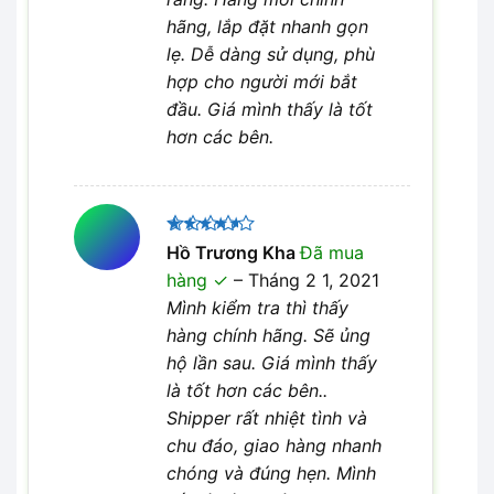
hãng, lắp đặt nhanh gọn
lẹ. Dễ dàng sử dụng, phù
hợp cho người mới bắt
đầu. Giá mình thấy là tốt
hơn các bên.
Được
Hồ Trương Kha
Đã mua
xếp hạng
hàng
–
Tháng 2 1, 2021
4
5 sao
Mình kiểm tra thì thấy
hàng chính hãng. Sẽ ủng
hộ lần sau. Giá mình thấy
là tốt hơn các bên..
Shipper rất nhiệt tình và
chu đáo, giao hàng nhanh
chóng và đúng hẹn. Mình