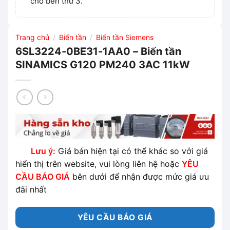
cho bên thứ 3.
Trang chủ
Biến tần
Biến tần Siemens
/
/
6SL3224-0BE31-1AA0 – Biến tần
SINAMICS G120 PM240 3AC 11kW
Lưu ý:
Giá bán hiện tại có thể khác so với giá
hiển thị trên website, vui lòng liên hệ hoặc
YÊU
CẦU BÁO GIÁ
bên dưới để nhận được mức giá ưu
đãi nhất
YÊU CẦU BÁO GIÁ