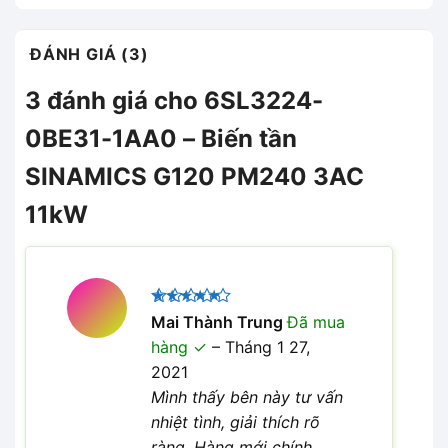
ĐÁNH GIÁ (3)
3 đánh giá cho
6SL3224-
0BE31-1AA0 – Biến tần
SINAMICS G120 PM240 3AC
11kW
Được xếp
Mai Thành Trung
Đã mua
5
hạng
5
hàng
–
Tháng 1 27,
sao
2021
Mình thấy bên này tư vấn
nhiệt tình, giải thích rõ
ràng. Hàng mới chính