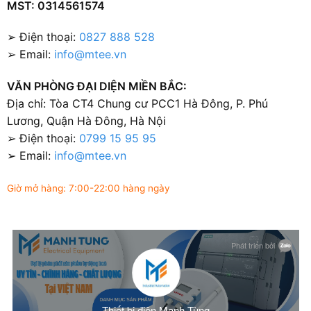
MST: 0314561574
➢ Điện thoại:
0827 888 528
➢ Email:
info@mtee.vn
VĂN PHÒNG ĐẠI DIỆN MIỀN BẮC:
Địa chỉ: Tòa CT4 Chung cư PCC1 Hà Đông, P. Phú
Lương, Quận Hà Đông, Hà Nội
➢ Điện thoại:
0799 15 95 95
➢ Email:
info@mtee.vn
Giờ mở hàng: 7:00-22:00 hàng ngày