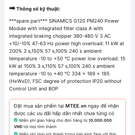
➡
Thông số kỹ thuật:
***spare part*** SINAMICS G120 PM240 Power
Module with integrated filter class A with
integrated braking chopper 380-480 V 3 AC
+10/-10% 47-63 Hz power high overload: 11 kW at
200% 3 s,150% 57 s,100% 240 s ambient
temperature -10 to +50 °C power low overload: 15
kW at 150% 3 s,110% 57 s,100% 240 s ambient
temperature -10 to +40 °C 334 x 189 x 185
(HxWxD), FSC degree of protection IP20 without
Control Unit and BOP
Đặt mua sản phẩm tại
MTEE.vn
ngay để nhận
được các ưu đãi hấp dẫn nhất chưa từng có
Miễn phí giao hàng cho đơn hàng từ
10.000.000
VNĐ
tới mọi tỉnh thành
Miễn phí ship nội thành trong bán kính 5km với đơn