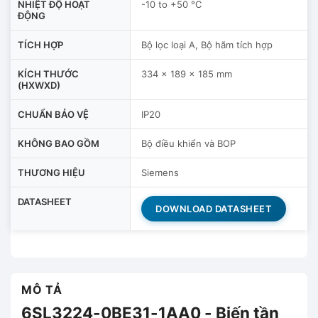
NHIỆT ĐỘ HOẠT
-10 to +50 °C
ĐỘNG
TÍCH HỢP
Bộ lọc loại A, Bộ hãm tích hợp
KÍCH THƯỚC
334 x 189 x 185 mm
(HXWXD)
CHUẨN BẢO VỆ
IP20
KHÔNG BAO GỒM
Bộ điều khiển và BOP
THƯƠNG HIỆU
Siemens
DATASHEET
DOWNLOAD DATASHEET
MÔ TẢ
6SL3224-0BE31-1AA0 - Biến tần