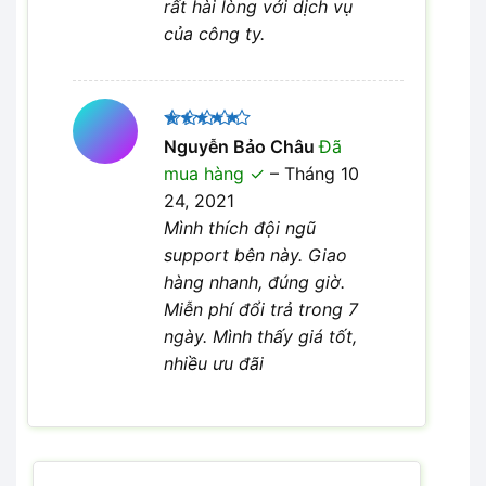
rất hài lòng với dịch vụ
của công ty.
Được xếp
Nguyễn Bảo Châu
Đã
5
hạng
5
mua hàng
–
Tháng 10
sao
24, 2021
Mình thích đội ngũ
support bên này. Giao
hàng nhanh, đúng giờ.
Miễn phí đổi trả trong 7
ngày. Mình thấy giá tốt,
nhiều ưu đãi