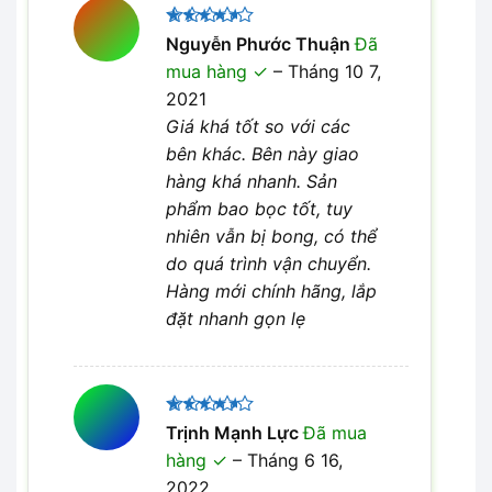
Được
Nguyễn Phước Thuận
Đã
xếp hạng
mua hàng
–
Tháng 10 7,
4
5 sao
2021
Giá khá tốt so với các
bên khác. Bên này giao
hàng khá nhanh. Sản
phẩm bao bọc tốt, tuy
nhiên vẫn bị bong, có thể
do quá trình vận chuyển.
Hàng mới chính hãng, lắp
đặt nhanh gọn lẹ
Được
Trịnh Mạnh Lực
Đã mua
xếp hạng
hàng
–
Tháng 6 16,
4
5 sao
2022