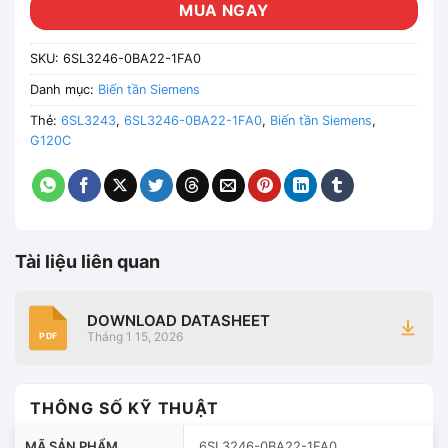
MUA NGAY
SKU:
6SL3246-0BA22-1FA0
Danh mục:
Biến tần Siemens
Thẻ:
6SL3243
,
6SL3246-0BA22-1FA0
,
Biến tần Siemens
,
G120C
Tài liệu liên quan
DOWNLOAD DATASHEET
Tháng 1 15, 2026
PDF
THÔNG SỐ KỸ THUẬT
MÃ SẢN PHẨM
6SL3246-0BA22-1FA0