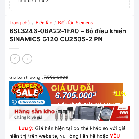
cho bên thứ 3.
Trang chủ
Biến tần
Biến tần Siemens
/
/
6SL3246-0BA22-1FA0 – Bộ điều khiển
SINAMICS G120 CU250S-2 PN
7.509.000đ
Giá bán thường :
đ
-11%
6.705.000
LIÊN HỆ ĐỂ NHẬN GIÁ CẠNH TRANH
NHẤT THỊ TRƯỜNG
Lưu ý:
Giá bán hiện tại có thể khác so với giá
hiển thị trên website, vui lòng liên hệ hoặc
YÊU