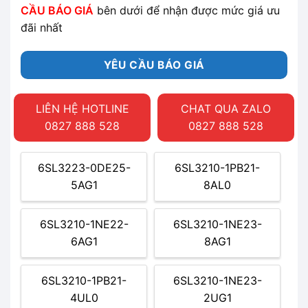
CẦU BÁO GIÁ
bên dưới để nhận được mức giá ưu
đãi nhất
YÊU CẦU BÁO GIÁ
LIÊN HỆ HOTLINE
CHAT QUA ZALO
0827 888 528
0827 888 528
6SL3223-0DE25-
6SL3210-1PB21-
5AG1
8AL0
6SL3210-1NE22-
6SL3210-1NE23-
6AG1
8AG1
6SL3210-1PB21-
6SL3210-1NE23-
4UL0
2UG1