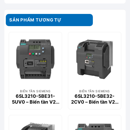
SẢN PHẨM TƯƠNG TỰ
BIẾN TẦN SIEMENS
BIẾN TẦN SIEMENS
6SL3210-5BE31-
6SL3210-5BE32-
5UV0 – Biến tần V20
2CV0 – Biến tần V20
3-phase 15kW
3-phase 22kW