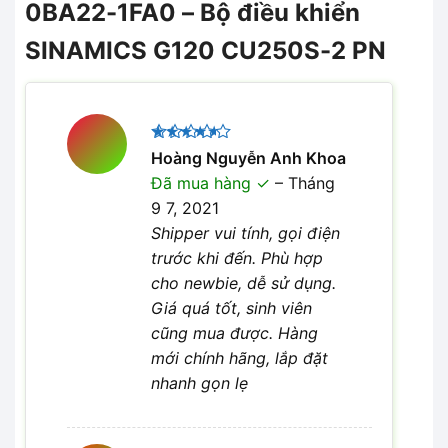
0BA22-1FA0 – Bộ điều khiển
SINAMICS G120 CU250S-2 PN
Được
Hoàng Nguyễn Anh Khoa
xếp hạng
Đã mua hàng
–
Tháng
4
5 sao
9 7, 2021
Shipper vui tính, gọi điện
trước khi đến. Phù hợp
cho newbie, dễ sử dụng.
Giá quá tốt, sinh viên
cũng mua được. Hàng
mới chính hãng, lắp đặt
nhanh gọn lẹ