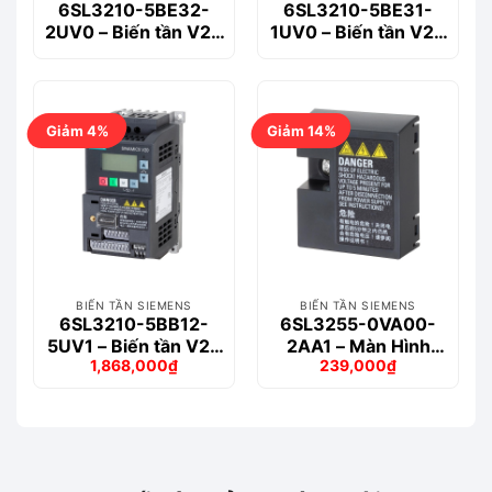
6SL3210-5BE32-
6SL3210-5BE31-
2UV0 – Biến tần V20
1UV0 – Biến tần V20
3-phase 22kW
3-phase 11kW
Giảm 4%
Giảm 14%
BIẾN TẦN SIEMENS
BIẾN TẦN SIEMENS
6SL3210-5BB12-
6SL3255-0VA00-
5UV1 – Biến tần V20
2AA1 – Màn Hình
1,868,000
₫
239,000
₫
1-phase 0.25kW
BOP V20
Giá
Giá
Giá
Giá
gốc
hiện
gốc
hiện
là:
tại
là:
tại
1,949,000₫.
là:
277,000₫.
là:
1,868,000₫.
239,000₫.