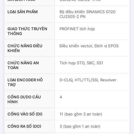
LOẠI SẢN PHẨM
Bộ điều khiển SINAMICS G120
CU250S-2 PN
GIAO THỨC TRUYỀN
PROFINET tích hợp
THÔNG
CHỨC NĂNG ĐIỀU
Điều khiển vector, Định vị EPOS
KHIỂN
CHỨC NĂNG AN
Tích hợp STO, SBC, SS1
TOÀN
LOẠI ENCODER HỖ
D-CLIQ, HTL/TTL/SSI, Resolver
TRỢ
CỔNG DI/DO CẤU
4
HÌNH
CỔNG VÀO SỐ (DI)
11 (bao gồm 3 an toàn)
CỔNG RA SỐ (DO)
3 (bao gồm 1 an toàn)