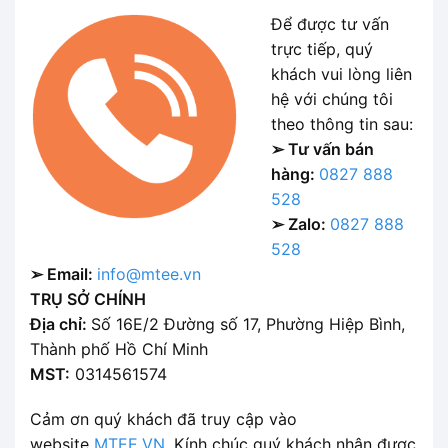
Để được tư vấn
trực tiếp, quý
khách vui lòng liên
hệ với chúng tôi
theo thông tin sau:
➢ Tư vấn bán
hàng:
0827 888
528
➢ Zalo:
0827 888
528
➢ Email:
info@mtee.vn
TRỤ SỞ CHÍNH
Địa chỉ:
Số 16E/2 Đường số 17, Phường Hiệp Bình,
Thành phố Hồ Chí Minh
MST:
0314561574
Cảm ơn quý khách đã truy cập vào
website
MTEE.VN
. Kính chúc quý khách nhận được