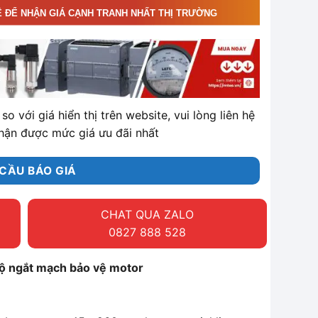
Ệ ĐỂ NHẬN GIÁ CẠNH TRANH NHẤT THỊ TRƯỜNG
so với giá hiển thị trên website, vui lòng liên hệ
hận được mức giá ưu đãi nhất
CẦU BÁO GIÁ
CHAT QUA ZALO
0827 888 528
ộ ngắt mạch bảo vệ motor