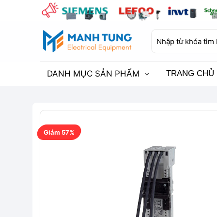
Bỏ
qua
nội
Tìm
dung
kiếm:
DANH MỤC SẢN PHẨM
TRANG CHỦ
Giảm 57%