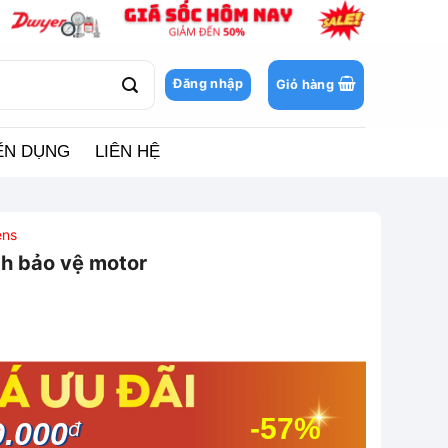
Đăng nhập
Giỏ hàng
ỂN DỤNG
LIÊN HỆ
ens
h bảo vệ motor
-57%
9.000
đ