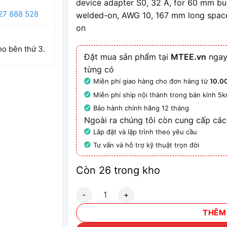
device adapter S0, 32 A, for 60 mm bu
27 888 528
welded-on, AWG 10, 167 mm long space
on
ho bên thứ 3.
Đặt mua sản phẩm tại
MTEE.vn
ngay
từng có
Miễn phí giao hàng cho đơn hàng từ
10.0
Miễn phí ship nội thành trong bán kính 5
Bảo hành chính hãng 12 tháng
Ngoài ra chúng tôi còn cung cấp các
Lắp đặt và lập trình theo yêu cầu
Tư vấn và hỗ trợ kỹ thuật trọn đời
Còn 26 trong kho
8US1251-5NT11 - Bộ ngắt mạch bảo vệ mot
THÊM