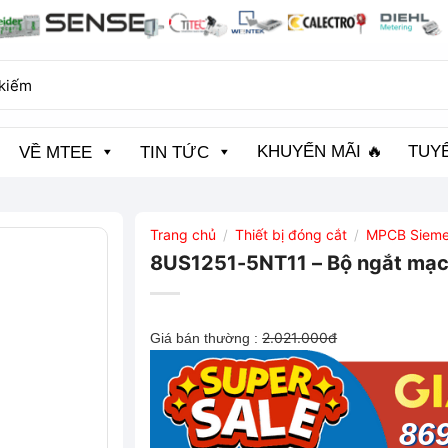
KHUYẾN MÃI 🔥
TUY
VỀ MTEE
TIN TỨC
Trang chủ
Thiết bị đóng cắt
MPCB Siem
/
/
8US1251-5NT11 – Bộ ngắt mạc
2.021.000đ
Giá bán thường :
86