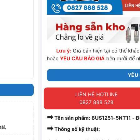
LIÊN H
Lưu ý:
Giá bán hiện tại có thể khác 
hoặc
YÊU CẦU BÁO GIÁ
bên dưới để n
YÊU 
LIÊN HỆ HOTLINE
0827 888 528
➡
Tên sản phẩm: 8US1251-5NT11 - B
➡
ái.
Thông số kỹ thuật: