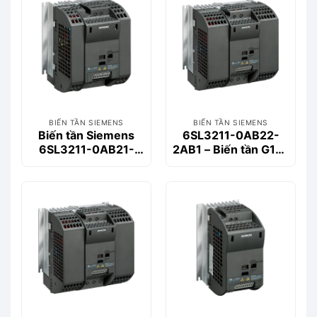
BIẾN TẦN SIEMENS
BIẾN TẦN SIEMENS
Biến tần Siemens
6SL3211-0AB22-
6SL3211-0AB21-
2AB1 – Biến tần G110
1AB1 1.1kW 1 Pha
2.2kW CPM110
220V