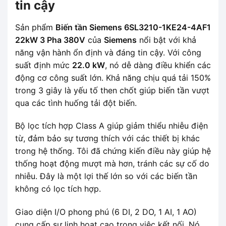
tin cậy
Sản phẩm
Biến tần Siemens 6SL3210-1KE24-4AF1
22kW 3 Pha 380V
của
Siemens
nổi bật với khả
năng vận hành ổn định và đáng tin cậy. Với công
suất định mức
22.0 kW
, nó dễ dàng điều khiển các
động cơ công suất lớn. Khả năng chịu quá tải 150%
trong 3 giây là yếu tố then chốt giúp biến tần vượt
qua các tình huống tải đột biến.
Bộ lọc tích hợp Class A giúp giảm thiểu nhiễu điện
từ, đảm bảo sự tương thích với các thiết bị khác
trong hệ thống. Tôi đã chứng kiến điều này giúp hệ
thống hoạt động mượt mà hơn, tránh các sự cố do
nhiễu. Đây là một lợi thế lớn so với các biến tần
không có lọc tích hợp.
Giao diện I/O phong phú (6 DI, 2 DO, 1 AI, 1 AO)
cung cấp sự linh hoạt cao trong việc kết nối. Nó