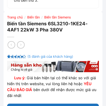
cho bên thứ 3.
Trang chủ
Biến tần
Biến tần Siemens
/
/
Biến tần Siemens 6SL3210-1KE24-
4AF1 22kW 3 Pha 380V
(
5
đánh giá của khách hàng)
4.6
5
trên 5
dựa trên
đánh giá
Lưu ý:
Giá bán hiện tại có thể khác so với giá
hiển thị trên website, vui lòng liên hệ hoặc
YÊU
CẦU BÁO GIÁ
bên dưới để nhận được mức giá ưu
đãi nhất