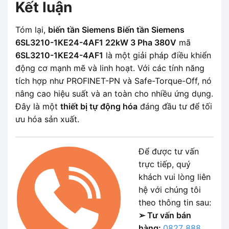
Kết luận
Tóm lại,
biến tần Siemens Biến tần Siemens
6SL3210-1KE24-4AF1 22kW 3 Pha 380V
mã
6SL3210-1KE24-4AF1
là một giải pháp điều khiển
động cơ mạnh mẽ và linh hoạt. Với các tính năng
tích hợp như PROFINET-PN và Safe-Torque-Off, nó
nâng cao hiệu suất và an toàn cho nhiều ứng dụng.
Đây là một
thiết bị tự động hóa
đáng đầu tư để tối
ưu hóa sản xuất.
Để được tư vấn
trực tiếp, quý
khách vui lòng liên
hệ với chúng tôi
theo thông tin sau:
➢ Tư vấn bán
hàng:
0827 888