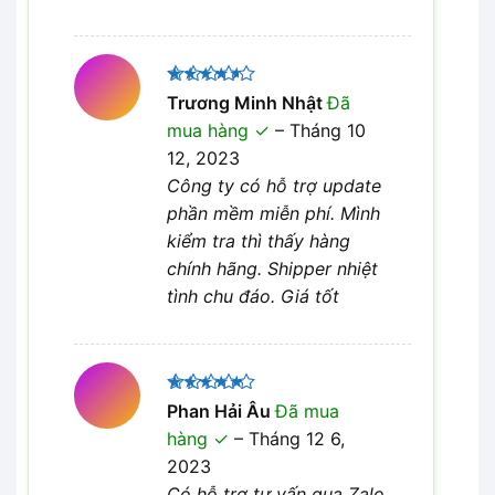
Được
Trương Minh Nhật
Đã
xếp hạng
mua hàng
–
Tháng 10
4
5 sao
12, 2023
Công ty có hỗ trợ update
phần mềm miễn phí. Mình
kiểm tra thì thấy hàng
chính hãng. Shipper nhiệt
tình chu đáo. Giá tốt
Được xếp
Phan Hải Âu
Đã mua
5
hạng
5
hàng
–
Tháng 12 6,
sao
2023
Có hỗ trợ tư vấn qua Zalo