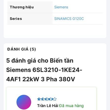
Thương hiệu
Siemens
Series
SINAMICS G120C
ĐÁNH GIÁ (5)
5 đánh giá cho
Biến tần
Siemens 6SL3210-1KE24-
4AF1 22kW 3 Pha 380V
Được
Trần Lê Hải
Đã mua hàng
xếp hạng