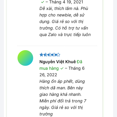
–
Tháng 4 19, 2021
4
5 sao
Dễ xài, thích lắm nà. Phù
hợp cho newbie, dễ sử
dụng. Giá rẻ so với thị
trường. Có hỗ trợ tư vấn
qua Zalo và trực tiếp luôn
Được xếp
Nguyễn Việt Khuê
Đã
5
hạng
5
mua hàng
–
Tháng 6
sao
26, 2022
Hàng ổn áp phết, dùng
thích dã man. Bên này
giao hàng khá nhanh.
Miễn phí đổi trả trong 7
ngày. Giá rẻ so với thị
trường