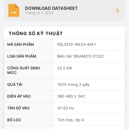
DOWNLOAD DATASHEET
Tháng 10 7, 2025
PDF
THÔNG SỐ KỸ THUẬT
MÃ SẢN PHẨM
6SL3210-1KE24-4AF1
LOẠI SẢN PHẨM
Biến tần SINAMICS G120C
CÔNG SUẤT ĐỊNH
22.0 kW
MỨC
QUÁ TẢI
150% trong 3 giây
ĐIỆN ÁP VÀO
380-480 V 3AC
TẦN SỐ VÀO
47-63 Hz
BỘ LỌC
Tích hợp, lớp A