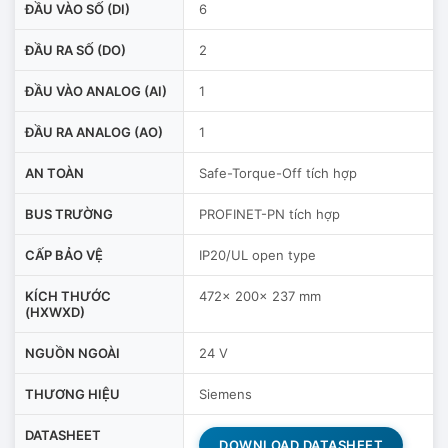
ĐẦU VÀO SỐ (DI)
6
ĐẦU RA SỐ (DO)
2
ĐẦU VÀO ANALOG (AI)
1
ĐẦU RA ANALOG (AO)
1
AN TOÀN
Safe-Torque-Off tích hợp
BUS TRƯỜNG
PROFINET-PN tích hợp
CẤP BẢO VỆ
IP20/UL open type
KÍCH THƯỚC
472x 200x 237 mm
(HXWXD)
NGUỒN NGOÀI
24 V
THƯƠNG HIỆU
Siemens
DATASHEET
DOWNLOAD DATASHEET