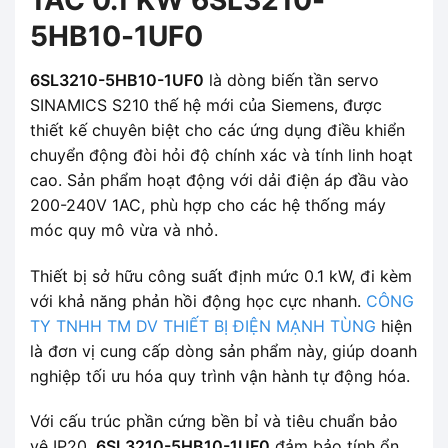
5HB10-1UF0
6SL3210-5HB10-1UF0
là dòng biến tần servo
SINAMICS S210 thế hệ mới của Siemens, được
thiết kế chuyên biệt cho các ứng dụng điều khiển
chuyển động đòi hỏi độ chính xác và tính linh hoạt
cao. Sản phẩm hoạt động với dải điện áp đầu vào
200-240V 1AC, phù hợp cho các hệ thống máy
móc quy mô vừa và nhỏ.
Thiết bị sở hữu công suất định mức 0.1 kW, đi kèm
với khả năng phản hồi động học cực nhanh.
CÔNG
TY TNHH TM DV THIẾT BỊ ĐIỆN MẠNH TÙNG
hiện
là đơn vị cung cấp dòng sản phẩm này, giúp doanh
nghiệp tối ưu hóa quy trình vận hành tự động hóa.
Với cấu trúc phần cứng bền bỉ và tiêu chuẩn bảo
vệ IP20,
6SL3210-5HB10-1UF0
đảm bảo tính ổn