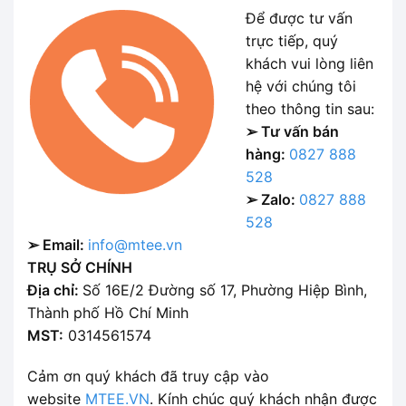
Để được tư vấn
trực tiếp, quý
khách vui lòng liên
hệ với chúng tôi
theo thông tin sau:
➢ Tư vấn bán
hàng:
0827 888
528
➢ Zalo:
0827 888
528
➢ Email:
info@mtee.vn
TRỤ SỞ CHÍNH
Địa chỉ:
Số 16E/2 Đường số 17, Phường Hiệp Bình,
Thành phố Hồ Chí Minh
MST:
0314561574
Cảm ơn quý khách đã truy cập vào
website
MTEE.VN
. Kính chúc quý khách nhận được