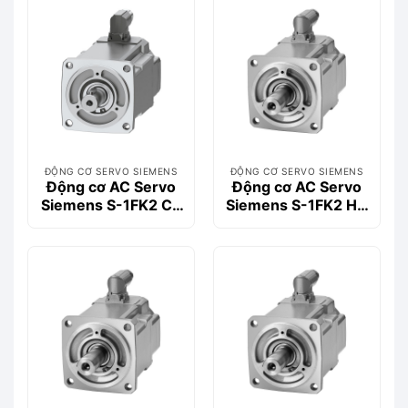
ĐỘNG CƠ SERVO SIEMENS
ĐỘNG CƠ SERVO SIEMENS
Động cơ AC Servo
Động cơ AC Servo
Siemens S-1FK2 CT
Siemens S-1FK2 HD
0.57kW 1FK2204-
0.4kW 1FK2104-
5AK00-1MA0
4AF11-0SA0