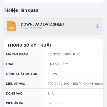
Tài liệu liên quan
DOWNLOAD DATASHEET
Tháng 2 10, 2026
PDF
THÔNG SỐ KỸ THUẬT
MÃ SẢN PHẨM
6SL3210-5HB10-1UF0
LOẠI
SINAMICS S210
CÔNG SUẤT MOTOR
0.1 kW
ĐIỆN ÁP VÀO
200-240V 1AC; -10%/+10%; 45-66Hz
DÒNG VÀO
1.4A
ĐIỆN ÁP RA
0-input V