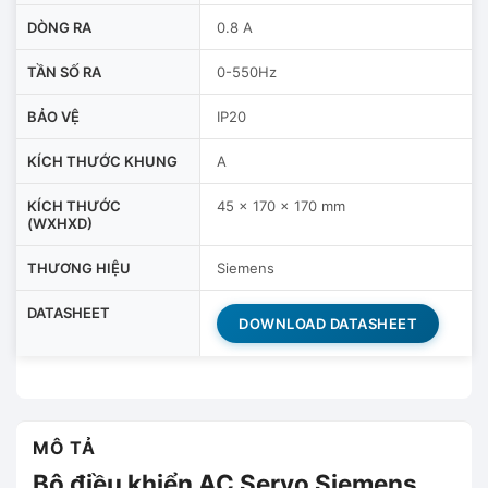
DÒNG RA
0.8 A
TẦN SỐ RA
0-550Hz
BẢO VỆ
IP20
KÍCH THƯỚC KHUNG
A
KÍCH THƯỚC
45 x 170 x 170 mm
(WXHXD)
THƯƠNG HIỆU
Siemens
DATASHEET
DOWNLOAD DATASHEET
MÔ TẢ
Bộ điều khiển AC Servo Siemens