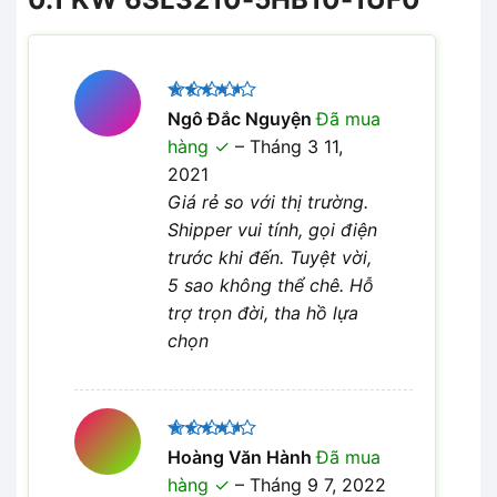
Được
Ngô Đắc Nguyện
Đã mua
xếp hạng
hàng
–
Tháng 3 11,
4
5 sao
2021
Giá rẻ so với thị trường.
Shipper vui tính, gọi điện
trước khi đến. Tuyệt vời,
5 sao không thể chê. Hỗ
trợ trọn đời, tha hồ lựa
chọn
Được
Hoàng Văn Hành
Đã mua
xếp hạng
hàng
–
Tháng 9 7, 2022
4
5 sao