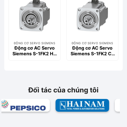
ĐỘNG CƠ SERVO SIEMENS
ĐỘNG CƠ SERVO SIEMENS
Động cơ AC Servo
Động cơ AC Servo
Siemens S-1FK2 HD
Siemens S-1FK2 CT
0.4kW 1FK2104-
0.57kW 1FK2204-
4AF00-2SA0
5AK01-0MA0
Đối tác của chúng tôi