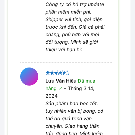
Công ty có hỗ trợ update
phần mềm miễn phí.
Shipper vui tính, gọi điện
trước khi đến. Giá cả phải
chăng, phù hợp với mọi
đối tượng. Mình sẽ giới
thiệu với bạn bè
Được
Lưu Văn Hiếu
Đã mua
xếp hạng
hàng
–
Tháng 3 14,
4
5 sao
2024
Sản phẩm bao bọc tốt,
tuy nhiên vẫn bị bong, có
thể do quá trình vận
chuyển. Giao hàng thần
tốc, đúng hẹn. Mình kiểm