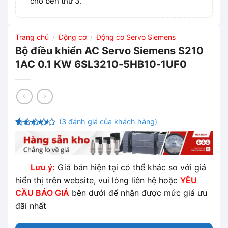
cho bên thứ 3.
Trang chủ
Động cơ
Động cơ Servo Siemens
/
/
Bộ điều khiển AC Servo Siemens S210
1AC 0.1 KW 6SL3210-5HB10-1UF0
(
3
đánh giá của khách hàng)
4
3
trên 5
dựa trên
đánh giá
Lưu ý:
Giá bán hiện tại có thể khác so với giá
hiển thị trên website, vui lòng liên hệ hoặc
YÊU
CẦU BÁO GIÁ
bên dưới để nhận được mức giá ưu
đãi nhất