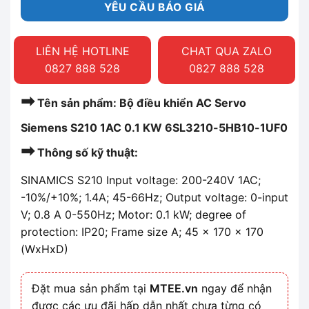
YÊU CẦU BÁO GIÁ
LIÊN HỆ HOTLINE
CHAT QUA ZALO
0827 888 528
0827 888 528
➡
Tên sản phẩm: Bộ điều khiển AC Servo
Siemens S210 1AC 0.1 KW 6SL3210-5HB10-1UF0
➡
Thông số kỹ thuật:
SINAMICS S210 Input voltage: 200-240V 1AC;
-10%/+10%; 1.4A; 45-66Hz; Output voltage: 0-input
V; 0.8 A 0-550Hz; Motor: 0.1 kW; degree of
protection: IP20; Frame size A; 45 x 170 x 170
(WxHxD)
Đặt mua sản phẩm tại
MTEE.vn
ngay để nhận
được các ưu đãi hấp dẫn nhất chưa từng có