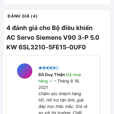
ĐÁNH GIÁ (4)
4 đánh giá cho
Bộ điều khiển
AC Servo Siemens V90 3-P 5.0
KW 6SL3210-5FE15-0UF0
Được
Đỗ Duy Thiện
Đã mua
xếp hạng
hàng
–
Tháng 8 18,
4
5 sao
2021
Chăm sóc khách hàng
tốt. Hỗ trợ tận tình, giải
đáp mọi thắc mắc. Giá rẻ
so với thị trường. Chất