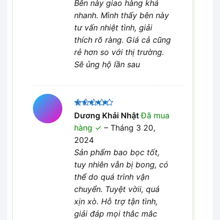
Bên này giao hàng khá
nhanh. Mình thấy bên này
tư vấn nhiệt tình, giải
thích rõ ràng. Giá cả cũng
rẻ hơn so với thị trường.
Sẽ ủng hộ lần sau
Được xếp
Dương Khải Nhật
Đã mua
5
hạng
5
hàng
–
Tháng 3 20,
sao
2024
Sản phẩm bao bọc tốt,
tuy nhiên vẫn bị bong, có
thể do quá trình vận
chuyển. Tuyệt vờii, quá
xịn xò. Hỗ trợ tận tình,
giải đáp mọi thắc mắc