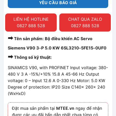
YÊU CẦU BÁO GIÁ
LIÊN HỆ HOTLINE
CHAT QUA ZALO
0827 888 528
0827 888 528
➡
Tên sản phẩm: Bộ điều khiển AC Servo
Siemens V90 3-P 5.0 KW 6SL3210-5FE15-0UF0
➡
Thông số kỹ thuật:
SINAMICS V90, with PROFINET Input voltage: 380-
480 V 3 A -15%/+10% 15.8 A 45-66 Hz Output
voltage: 0 – Input 12.6 A 0-330 Hz Motor: 5.0 KW
Degree of protection: IP20 Size C140x 260x 240
(WxHxD)
Đặt mua sản phẩm tại
MTEE.vn
ngay để nhận
được các ưu đãi hấp dẫn nhất chưa từng có