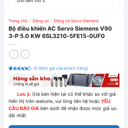
cho bên thứ 3.
Trang chủ
Động cơ
Động cơ Servo Siemens
/
/
Bộ điều khiển AC Servo Siemens V90
3-P 5.0 KW 6SL3210-5FE15-0UF0
(
4
đánh giá của khách hàng)
4.25
4
trên
5 dựa
trên
đánh
giá
Lưu ý:
Giá bán hiện tại có thể khác so với giá
hiển thị trên website, vui lòng liên hệ hoặc
YÊU
CẦU BÁO GIÁ
bên dưới để nhận được mức giá ưu
đãi nhất