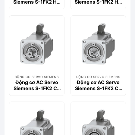
Siemens S-1FK2 HD
Siemens S-1FK2 HD
0.4kW 1FK2104-
0.4kW 1FK2104-
4AF10-1SA0
4AF10-0MA0
ĐỘNG CƠ SERVO SIEMENS
ĐỘNG CƠ SERVO SIEMENS
Động cơ AC Servo
Động cơ AC Servo
Siemens S-1FK2 CT
Siemens S-1FK2 CT
0.57kW 1FK2204-
0.57kW 1FK2204-
5AK01-1MA0
5AK01-0SA0