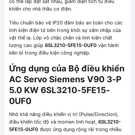
có thể lắp đặt sát nhau, giảm diện tích tủ điều
khiển cho nhà thầu cơ điện.
Tiêu chuẩn bảo vệ IP20 đảm bảo an toàn cho các
linh kiện điện tử bên trong khỏi sự xâm nhập của
vật thể lạ. Lớp vỏ chắc chắn và linh kiện chất
lượng cao giúp
6SL3210-5FE15-0UF0
vận hành
bền bỉ trong điều kiện công nghiệp.
Ứng dụng của Bộ điều khiển
AC Servo Siemens V90 3-P
5.0 KW 6SL3210-5FE15-
0UF0
Nhờ khả năng điều khiển vị trí (Pulse/Direction),
điều khiển tốc độ và momen linh hoạt,
6SL3210-
5FE15-0UF0
được ứng dụng rộng rãi trong nhiều