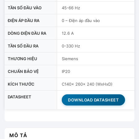
TẦN SỐ ĐẦU VÀO
45-66 Hz
ĐIỆN ÁP ĐẦU RA
0 – Điện áp đầu vào
DÒNG ĐIỆN ĐẦU RA
12.6 A
TẦN SỐ ĐẦU RA
0-330 Hz
THƯƠNG HIỆU
Siemens
CHUẨN BẢO VỆ
IP20
KÍCH THƯỚC
C140x 260x 240 (WxHxD)
DATASHEET
DOWNLOAD DATASHEET
MÔ TẢ