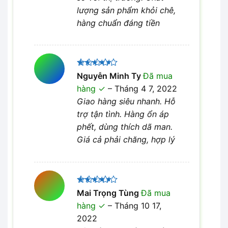
lượng sản phẩm khỏi chê,
hàng chuẩn đáng tiền
Được
Nguyễn Minh Ty
Đã mua
xếp hạng
hàng
–
Tháng 4 7, 2022
4
5 sao
Giao hàng siêu nhanh. Hỗ
trợ tận tình. Hàng ổn áp
phết, dùng thích dã man.
Giá cả phải chăng, hợp lý
Được
Mai Trọng Tùng
Đã mua
xếp hạng
hàng
–
Tháng 10 17,
4
5 sao
2022