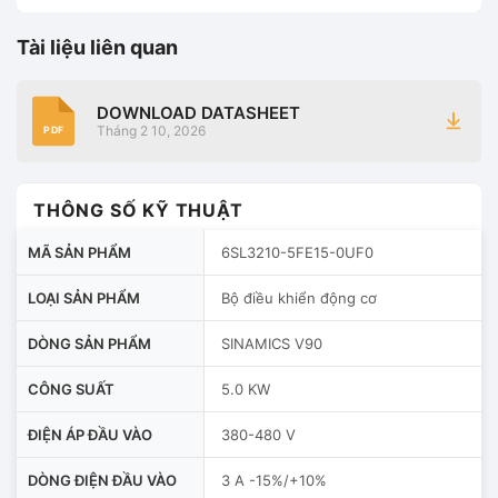
Tài liệu liên quan
DOWNLOAD DATASHEET
Tháng 2 10, 2026
PDF
THÔNG SỐ KỸ THUẬT
MÃ SẢN PHẨM
6SL3210-5FE15-0UF0
LOẠI SẢN PHẨM
Bộ điều khiển động cơ
DÒNG SẢN PHẨM
SINAMICS V90
CÔNG SUẤT
5.0 KW
ĐIỆN ÁP ĐẦU VÀO
380-480 V
DÒNG ĐIỆN ĐẦU VÀO
3 A -15%/+10%