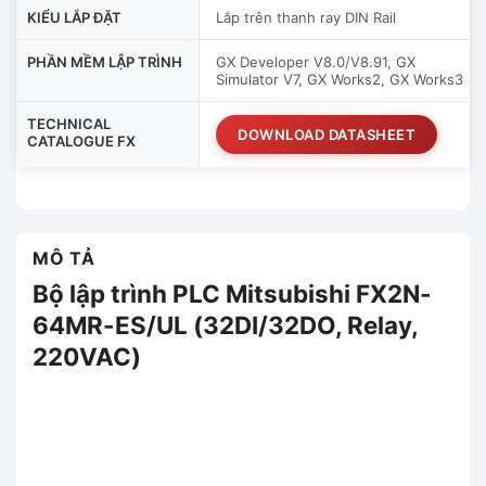
KIỂU LẮP ĐẶT
Lắp trên thanh ray DIN Rail
PHẦN MỀM LẬP TRÌNH
GX Developer V8.0/V8.91, GX
Simulator V7, GX Works2, GX Works3
TECHNICAL
DOWNLOAD DATASHEET
CATALOGUE FX
MÔ TẢ
Bộ lập trình PLC Mitsubishi FX2N-
64MR-ES/UL (32DI/32DO, Relay,
220VAC)