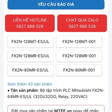
YÊU CẦU BÁO GIÁ
LIÊN HỆ HOTLINE
CHAT QUA ZALO
0827 888 528
0827 888 528
FX2N-128MT-ES/UL
FX2N-128MT-001
FX2N-128MR-ES/UL
FX2N-128MR-001
FX2N-80MR-ES/UL
FX2N-80MR-001
Xem thêm 43 sản phẩm
♦ Tên sản phẩm:
Bộ lập trình PLC Mitsubishi FX2N-
64MR-ES/UL (32DI/32DO, Relay, 220VAC)
Đặt mua sản phẩm tại
MTEE.vn
ngay để nhận