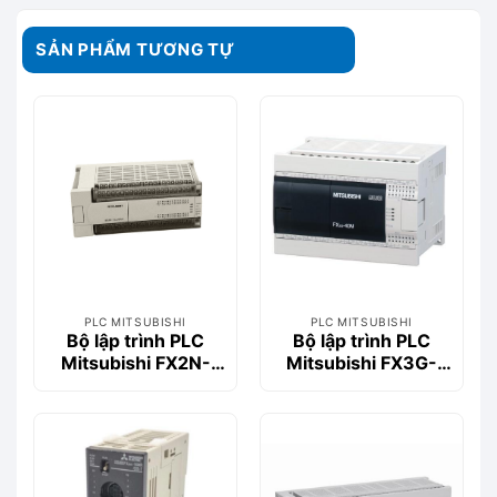
SẢN PHẨM TƯƠNG TỰ
PLC MITSUBISHI
PLC MITSUBISHI
Bộ lập trình PLC
Bộ lập trình PLC
Mitsubishi FX2N-
Mitsubishi FX3G-
64MR-001
40MT/ESS
(32DI/32DO, Relay,
220VAC)