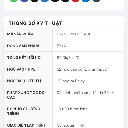
THÔNG SỐ KỸ THUẬT
MÃ SẢN PHẨM
FX2N-64MR-ES/UL
DÒNG SẢN PHẨM
FX2N
TỔNG KẾT NỐI I/O
64 Digital I/O
NGÕ VÀO (INPUT)
32 ngõ vào số (Digital Input)
NGÕ RA (OUTPUT)
32 ngõ ra Relay
PHÁT XUNG TỐC ĐỘ
02 kênh phát xung, tối đa 20 kHz
CAO
BỘ NHỚ CHƯƠNG
16.000 bước lệnh
TRÌNH
GIAO DIỆN LẬP TRÌNH
Computer, HMI