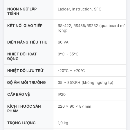
NGÔN NGỮ LẬP
Ladder, Instruction, SFC
TRÌNH
KẾT NỐI GIAO TIẾP
RS-422, RS485/RS232 (qua board mở
rộng)
ĐIỆN NĂNG TIÊU THỤ
60 VA
NHIỆT ĐỘ HOẠT
0°C ~ 55°C
ĐỘNG
NHIỆT ĐỘ LƯU TRỮ
-20°C ~ +70°C
ĐỘ ẨM MÔI TRƯỜNG
35 ~ 85%RH (không ngưng tụ)
CẤP BẢO VỆ
IP20
KÍCH THƯỚC SẢN
220 × 90 × 87 mm
PHẨM
TRỌNG LƯỢNG
1,0 kg