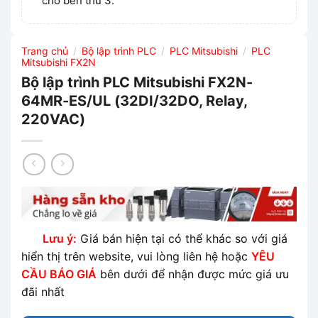
cho bên thứ 3.
Trang chủ
Bộ lập trình PLC
PLC Mitsubishi
PLC
/
/
/
Mitsubishi FX2N
Bộ lập trình PLC Mitsubishi FX2N-
64MR-ES/UL (32DI/32DO, Relay,
220VAC)
Lưu ý:
Giá bán hiện tại có thể khác so với giá
hiển thị trên website, vui lòng liên hệ hoặc
YÊU
CẦU BÁO GIÁ
bên dưới để nhận được mức giá ưu
đãi nhất