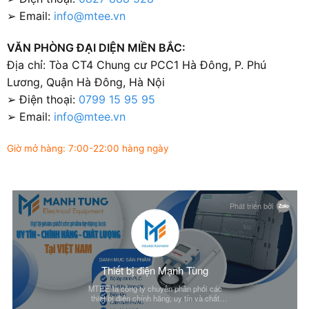
➢ Email:
info@mtee.vn
VĂN PHÒNG ĐẠI DIỆN MIỀN BẮC:
Địa chỉ: Tòa CT4 Chung cư PCC1 Hà Đông, P. Phú
Lương, Quận Hà Đông, Hà Nội
➢ Điện thoại:
0799 15 95 95
➢ Email:
info@mtee.vn
Giờ mở hàng: 7:00-22:00 hàng ngày