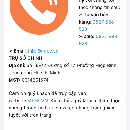
hệ với chúng tôi
theo thông tin sau:
➢ Tư vấn bán
hàng:
0827 888
528
➢ Zalo:
0827 888
528
➢ Email:
info@mtee.vn
TRỤ SỞ CHÍNH
Địa chỉ:
Số 16E/2 Đường số 17, Phường Hiệp Bình,
Thành phố Hồ Chí Minh
MST:
0314561574
Cảm ơn quý khách đã truy cập vào
website
MTEE.VN
. Kính chúc quý khách nhận được
những thông tin hữu ích và có những trải nghiệm
tuyệt vời trên trang.