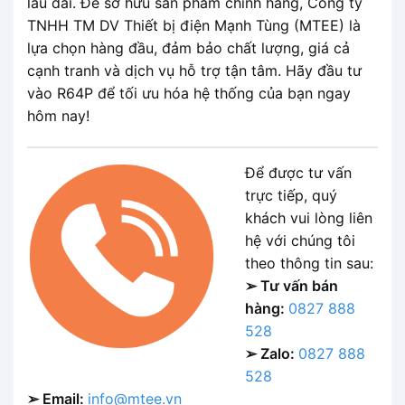
lâu dài. Để sở hữu sản phẩm chính hãng, Công ty
TNHH TM DV Thiết bị điện Mạnh Tùng (MTEE) là
lựa chọn hàng đầu, đảm bảo chất lượng, giá cả
cạnh tranh và dịch vụ hỗ trợ tận tâm. Hãy đầu tư
vào R64P để tối ưu hóa hệ thống của bạn ngay
hôm nay!
Để được tư vấn
trực tiếp, quý
khách vui lòng liên
hệ với chúng tôi
theo thông tin sau:
➢ Tư vấn bán
hàng:
0827 888
528
➢ Zalo:
0827 888
528
➢ Email:
info@mtee.vn