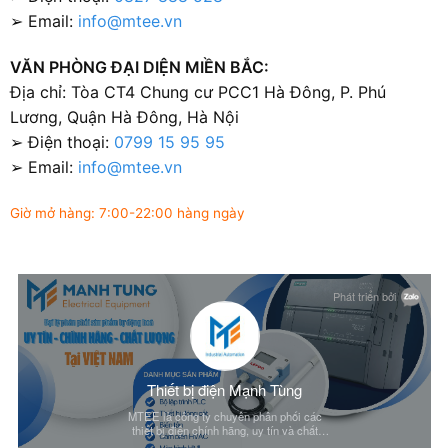
➢ Email:
info@mtee.vn
VĂN PHÒNG ĐẠI DIỆN MIỀN BẮC:
Địa chỉ: Tòa CT4 Chung cư PCC1 Hà Đông, P. Phú
Lương, Quận Hà Đông, Hà Nội
➢ Điện thoại:
0799 15 95 95
➢ Email:
info@mtee.vn
Giờ mở hàng: 7:00-22:00 hàng ngày